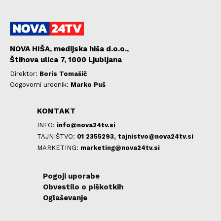
NOVA HIŠA, medijska hiša d.o.o.,
Štihova ulica 7, 1000 Ljubljana
Direktor:
Boris Tomašič
Odgovorni urednik:
Marko Puš
KONTAKT
INFO:
info@nova24tv.si
TAJNIŠTVO:
01 2355293,
tajnistvo@nova24tv.si
MARKETING:
marketing@nova24tv.si
Pogoji uporabe
Obvestilo o piškotkih
Oglaševanje