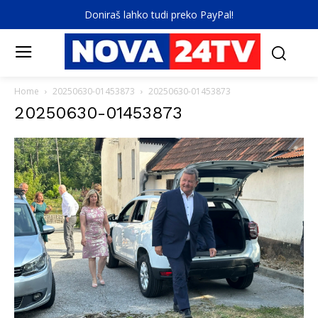
Doniraš lahko tudi preko PayPal!
Home
20250630-01453873
20250630-01453873
20250630-01453873