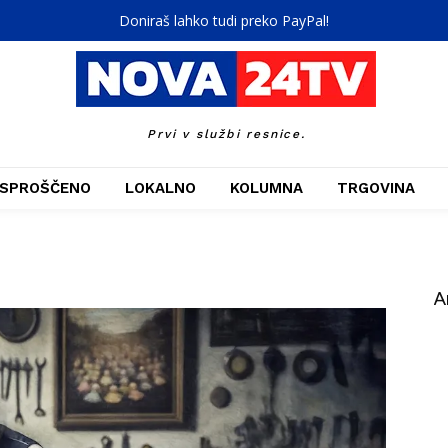
Doniraš lahko tudi preko PayPal!
Prvi v službi resnice.
SPROŠČENO
LOKALNO
KOLUMNA
TRGOVINA
A