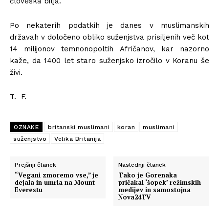
človeška bitja.
Po nekaterih podatkih je danes v muslimanskih
državah v določeno obliko suženjstva prisiljenih več kot
14 milijonov temnonopoltih Afričanov, kar nazorno
kaže, da 1400 let staro suženjsko izročilo v Koranu še
živi.
T. F.
OZNAKE
britanski muslimani
koran
muslimani
suženjstvo
Velika Britanija
Prejšnji članek
Naslednji članek
“Vegani zmoremo vse,” je
Tako je Gorenaka
dejala in umrla na Mount
pričakal ‘šopek’ režimskih
Everestu
medijev in samostojna
Nova24TV