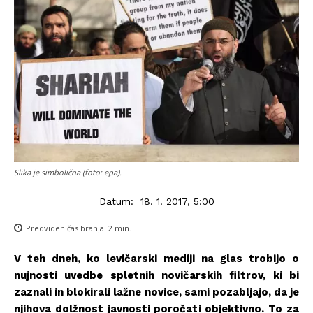
Slika je simbolična (foto: epa).
Datum:
18. 1. 2017, 5:00
Predviden čas branja:
2
min.
V teh dneh, ko levičarski mediji na glas trobijo o
nujnosti uvedbe spletnih novičarskih filtrov, ki bi
zaznali in blokirali lažne novice, sami pozabljajo, da je
njihova dolžnost javnosti poročati objektivno. To za