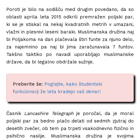
Poroti je bilo na sodišču med drugim povedano, da so
oblasti aprila leta 2015 odkrili premražen poljski par,
ki se je stiskal na nekaj kvadratnih metrih v umazani,
vlažni in plesnivi leseni baraki. Muslimanska družina naj
bi Poljakoma na dan plačevala štiri funte za njuno delo,
za najemnino pa naj bi jima zaračunavala 7 funtov.
Takšno taktiko po navadi uporabljajo muslimanske
države, da bi legalno obdržale sužnje.
Preberite še:
Poglejte, kako študentski
funkcionarji že leta kradejo vaš denar!
Časnik
Lancashire Telegraph
je poročal, da je moral
poljski par za bedno plačo delati od sedmih zjutraj do
desetih zvečer, ob tem pa trpeti vsakodnevno fizično in
psihično nasilje. Muslimanska družina je svojima