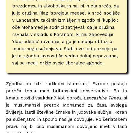
brezdomca in alkoholika in naj bi imela srečo, da
ju je družina Riaz ‘sprejela medse’. K sreči sodišče
v Lancashiru takšnih izmišljenih zgodb ni ‘kupilo’;
oče Mohamed je sodnici zatrjeval, da je družina
ravnala v skladu s Koranom, ki mu zapoveduje
‘dobrodelno’ ravnanje, a ga je slednja obtožila
modernega suženjstva. Slabi dve leti pozneje pa
je ta zgodba javnosti še vedno dokaj nepoznana,
saj se mediji držijo svoje liberalne agende.
Zgodba ob hitri radikalni islamizaciji Evrope postaja
pereča tema med britanskimi konservativci. Bo to
kmalu otoški vsakdan? Kot poroča
Lancashire Times
, si
je muslimanski prerok Mohamed za časa svojega
življenja lastil številne črnske in judovske sužnje, Koran
pa suženjstvo in spolno nasilje dovoljuje. Po šeriatskem
pravu naj bi bilo muslimanom dovoljeno imeti v lasti