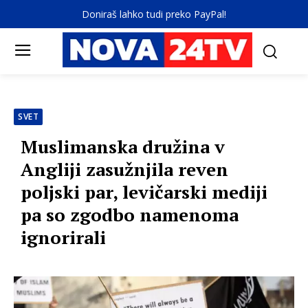
Doniraš lahko tudi preko PayPal!
SVET
Muslimanska družina v
Angliji zasužnjila reven
poljski par, levičarski mediji
pa so zgodbo namenoma
ignorirali