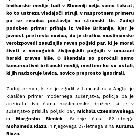
levičarske medije tudi v Sloveniji velja samo takrat,
ko to ustreza vladajoči struji, v nasprotnem primeru
pa se resnica postavlja na stranski tir. Zadnji
podoben primer prihaja iz Velike Britanije, kjer je
javnost pretresla novica, da je družina muslimanske
veroizpovedi zasužnjila reven poljski par, ki je moral
živeti v nemogočih življenjskih pogojih v umazani
baraki zraven hiše. O škandalu so poročali samo
konservativni britanski mediji, medtem ko so ostali,
ki jih nadzoruje levica, novico preprosto ignorirali.
Zadnji primer, ki se je zgodil v Lancashiru v Angliji, je
klasičen primer modernega suženjstva, policija pa je
aretirala dva člana muslimanske družine, ki je v
suženjstvo prisilila poljski par,
Michala Czesniawskega
in
Margosho Bienick
. Sojenje čaka 62-letnega
Mohameda Riaza
in njegovega 27-letnega sina
Kurama
Riaza.