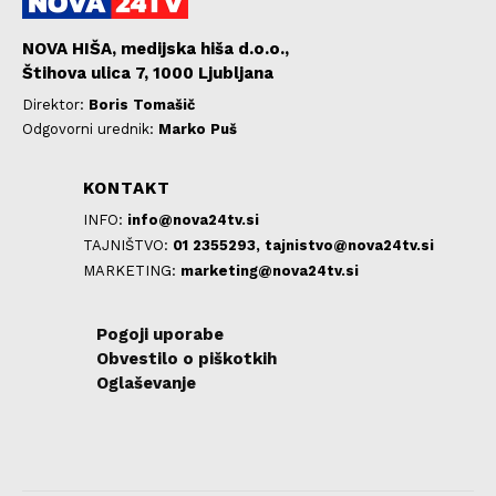
NOVA HIŠA, medijska hiša d.o.o.,
Štihova ulica 7, 1000 Ljubljana
Direktor:
Boris Tomašič
Odgovorni urednik:
Marko Puš
KONTAKT
INFO:
info@nova24tv.si
TAJNIŠTVO:
01 2355293,
tajnistvo@nova24tv.si
MARKETING:
marketing@nova24tv.si
Pogoji uporabe
Obvestilo o piškotkih
Oglaševanje