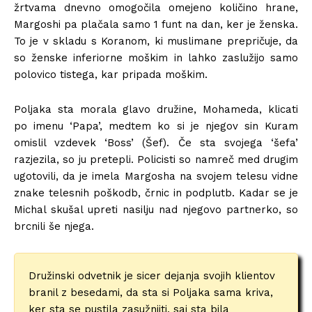
žrtvama dnevno omogočila omejeno količino hrane,
Margoshi pa plačala samo 1 funt na dan, ker je ženska.
To je v skladu s Koranom, ki muslimane prepričuje, da
so ženske inferiorne moškim in lahko zaslužijo samo
polovico tistega, kar pripada moškim.
Poljaka sta morala glavo družine, Mohameda, klicati
po imenu ‘Papa’, medtem ko si je njegov sin Kuram
omislil vzdevek ‘Boss’ (Šef). Če sta svojega ‘šefa’
razjezila, so ju pretepli. Policisti so namreč med drugim
ugotovili, da je imela Margosha na svojem telesu vidne
znake telesnih poškodb, črnic in podplutb. Kadar se je
Michal skušal upreti nasilju nad njegovo partnerko, so
brcnili še njega.
Družinski odvetnik je sicer dejanja svojih klientov
branil z besedami, da sta si Poljaka sama kriva,
ker sta se pustila zasužnjiti, saj sta bila