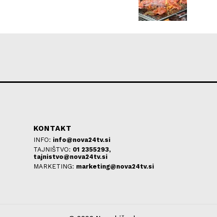
KONTAKT
INFO:
info@nova24tv.si
TAJNIŠTVO:
01 2355293,
tajnistvo@nova24tv.si
MARKETING:
marketing@nova24tv.si