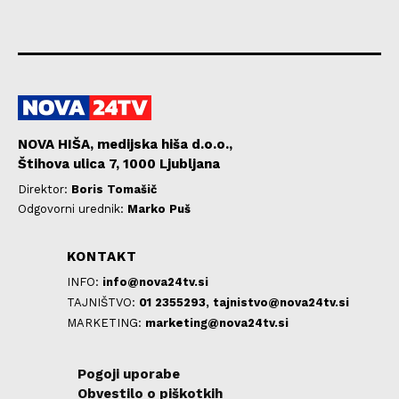
NOVA HIŠA, medijska hiša d.o.o.,
Štihova ulica 7, 1000 Ljubljana
Direktor:
Boris Tomašič
Odgovorni urednik:
Marko Puš
KONTAKT
INFO:
info@nova24tv.si
TAJNIŠTVO:
01 2355293,
tajnistvo@nova24tv.si
MARKETING:
marketing@nova24tv.si
Pogoji uporabe
Obvestilo o piškotkih