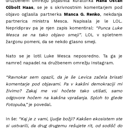
družbenem omrežju pojasnila kuratorka
Hana Ostan
Ožbolt Haas
, se je s skrivnostnim komentarjem pod
objavo oglasila partnerka
Manca G. Renko
, nekdanja
partnerica ministra Mesca. Napisala je le LOL.
Nepridiprav pa je njen zapis komentiral:
“Punca Luke
Mesca se na tako objavo smeji”
. LOL v spletnem
žargonu pomeni, da se nekdo glasno smeji.
Nato se je lotil Luke Mesca neposredno. Ta ga je
namreč napadel na družbenem omrežju Instagram.
“Ravnokar sem opazil, da je še Levica začela brisati
komentarje pod objavami. Pa v kakšni demokraciji mi
živimo? Zakaj me vsi hočete tako utišati, samo
odgovore hočem na kakšna vprašanja. Sploh to glede
Fotopuba,”
je povedal.
In še:
“Kaj je z vami, ljudje božji? Kakšen ekosistem ste
si ustvarili, da drug drugemu rešujete rit, od sodišč do