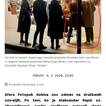
Sta bila na razstavi zloglasnega Uranjeka (prijatelja Smodeja) tudi Luka Mesec
in njegova nekdanja partnerka Manca Grgić Renko, sicer zaposlena na
Filozofski fakulteti? (Foto: Twitter)
Datum:
4. 3. 2026, 23:55
Predviden čas branja:
2
min.
Afera Fotopub dobiva nov odmev na družbenih
omrežjih. Po tem, ko je Aleksandar Repić oz.