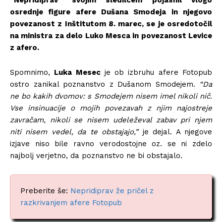
“Nepridiprav” svojim sledilcem pojasnil vlogo
osrednje figure afere Dušana Smodeja in njegovo
povezanost z Inštitutom 8. marec, se je osredotočil
na ministra za delo Luko Mesca in povezanost Levice
z afero.
Spomnimo,
Luka Mesec
je ob izbruhu afere Fotopub
ostro zanikal poznanstvo z Dušanom Smodejem.
“Da
ne bo kakih dvomov: s Smodejem nisem imel nikoli nič.
Vse insinuacije o mojih povezavah z njim najostreje
zavračam, nikoli se nisem udeleževal zabav pri njem
niti nisem vedel, da te obstajajo,”
je dejal. A njegove
izjave niso bile ravno verodostojne oz. se ni zdelo
najbolj verjetno, da poznanstvo ne bi obstajalo.
Preberite še:
Nepridiprav že pričel z
razkrivanjem afere Fotopub