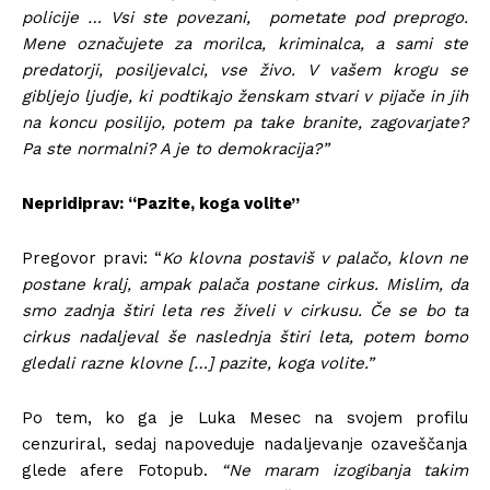
policije … Vsi ste povezani, pometate pod preprogo.
Mene označujete za morilca, kriminalca, a sami ste
predatorji, posiljevalci, vse živo. V vašem krogu se
gibljejo ljudje, ki podtikajo ženskam stvari v pijače in jih
na koncu posilijo, potem pa take branite, zagovarjate?
Pa ste normalni? A je to demokracija?”
Nepridiprav: “Pazite, koga volite”
Pregovor pravi: “
Ko klovna postaviš v palačo, klovn ne
postane kralj, ampak palača postane cirkus. Mislim, da
smo zadnja štiri leta res živeli v cirkusu. Če se bo ta
cirkus nadaljeval še naslednja štiri leta, potem bomo
gledali razne klovne […] pazite, koga volite.”
Po tem, ko ga je Luka Mesec na svojem profilu
cenzuriral, sedaj napoveduje nadaljevanje ozaveščanja
glede afere Fotopub.
“Ne maram izogibanja takim