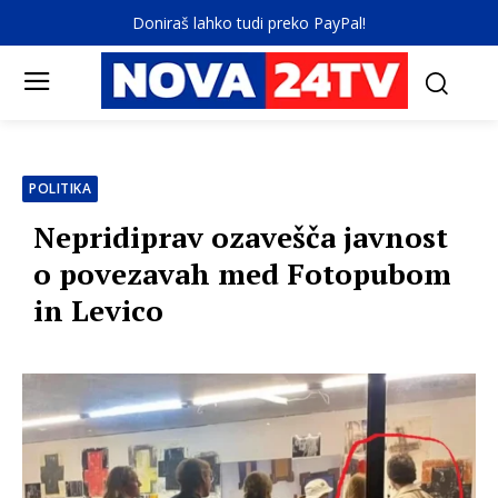
Doniraš lahko tudi preko PayPal!
POLITIKA
Nepridiprav ozavešča javnost
o povezavah med Fotopubom
in Levico