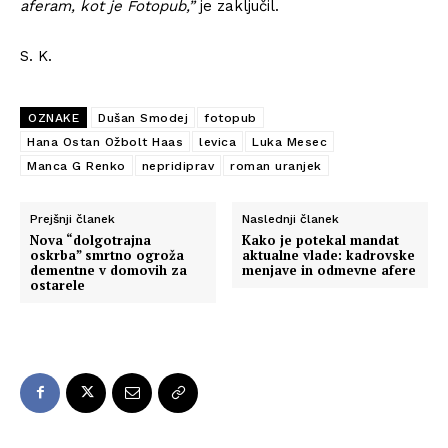
aferam, kot je Fotopub,”
je zaključil.
S. K.
OZNAKE
Dušan Smodej
fotopub
Hana Ostan Ožbolt Haas
levica
Luka Mesec
Manca G Renko
nepridiprav
roman uranjek
Prejšnji članek
Naslednji članek
Nova “dolgotrajna
Kako je potekal mandat
oskrba” smrtno ogroža
aktualne vlade: kadrovske
dementne v domovih za
menjave in odmevne afere
ostarele