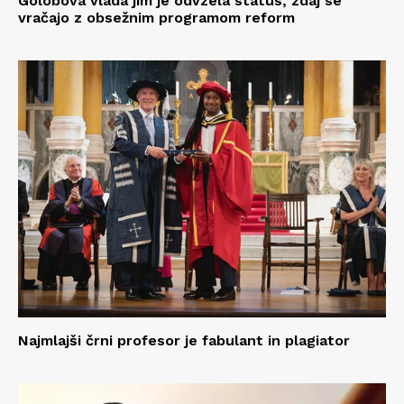
Golobova vlada jim je odvzela status, zdaj se
vračajo z obsežnim programom reform
Najmlajši črni profesor je fabulant in plagiator