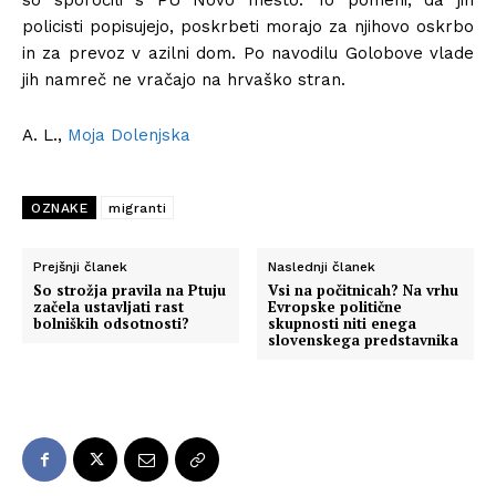
so sporočili s PU Novo mesto. To pomeni, da jih
policisti popisujejo, poskrbeti morajo za njihovo oskrbo
in za prevoz v azilni dom. Po navodilu Golobove vlade
jih namreč ne vračajo na hrvaško stran.
A. L.,
Moja Dolenjska
OZNAKE
migranti
Prejšnji članek
Naslednji članek
So strožja pravila na Ptuju
Vsi na počitnicah? Na vrhu
začela ustavljati rast
Evropske politične
bolniških odsotnosti?
skupnosti niti enega
slovenskega predstavnika