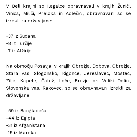
V Beli krajini so ilegalce obravnavali v krajih Žuniči,
Vinica, Miliči, Preloka in Adlešiči, obravnavani so se
izrekli za državljane:
-37 iz Sudana
-8 iz Turčije
-7 iz Alžirije
Na območju Posavja, v krajih Obrežje, Dobova, Obrežje,
Stara vas, Slogonsko, Rigonce, Jereslavec, Mostec,
Zilje, Kapele, Čatež, Loče, Brezje pri Veliki Dolini,
Slovenska vas, Rakovec, so se obravnavani izrekli za
državljane:
-59 iz Bangladeša
-44 iz Egipta
-31 iz Afganistana
-15 iz Maroka