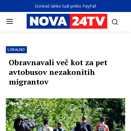
Doniraš lahko tudi preko PayPal!
LOKALNO
Obravnavali več kot za pet
avtobusov nezakonitih
migrantov