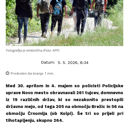
Fotografija je simbolična (Foto: AFP)
Datum:
5. 5. 2026, 8:34
Predviden čas branja:
1
min.
Med 30. aprilom in 4. majem so policisti Policijske
uprave Novo mesto obravnavali 261 tujcev, domnevno
iz 19 različnih držav, ki so nezakonito prestopili
državno mejo, od tega 205 na območju Brežic in 56 na
območju Črnomlja (ob Kolpi). Še tri so prijeli pri
tihotapljenju, skupno 264.