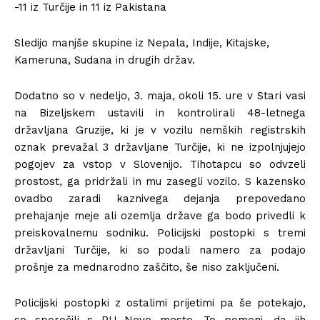
-11 iz Turčije in 11 iz Pakistana
Sledijo manjše skupine iz Nepala, Indije, Kitajske,
Kameruna, Sudana in drugih držav.
Dodatno so v nedeljo, 3. maja, okoli 15. ure v Stari vasi
na Bizeljskem ustavili in kontrolirali 48-letnega
državljana Gruzije, ki je v vozilu nemških registrskih
oznak prevažal 3 državljane Turčije, ki ne izpolnjujejo
pogojev za vstop v Slovenijo. Tihotapcu so odvzeli
prostost, ga pridržali in mu zasegli vozilo. S kazensko
ovadbo zaradi kaznivega dejanja prepovedano
prehajanje meje ali ozemlja države ga bodo privedli k
preiskovalnemu sodniku. Policijski postopki s tremi
državljani Turčije, ki so podali namero za podajo
prošnje za mednarodno zaščito, še niso zaključeni.
Policijski postopki z ostalimi prijetimi pa še potekajo,