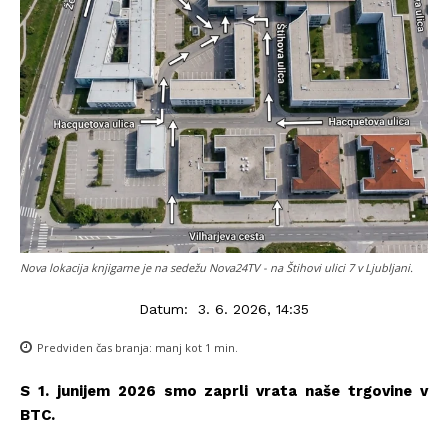
Nova lokacija knjigarne je na sedežu Nova24TV - na Štihovi ulici 7 v Ljubljani.
Datum:
3. 6. 2026, 14:35
Predviden čas branja:
manj kot 1
min.
S 1. junijem 2026 smo zaprli vrata naše trgovine v
BTC.