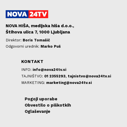
NOVA HIŠA, medijska hiša d.o.o.,
Štihova ulica 7, 1000 Ljubljana
Direktor:
Boris Tomašič
Odgovorni urednik:
Marko Puš
KONTAKT
INFO:
info@nova24tv.si
TAJNIŠTVO:
01 2355293,
tajnistvo@nova24tv.si
MARKETING:
marketing@nova24tv.si
Pogoji uporabe
Obvestilo o piškotkih
Oglaševanje