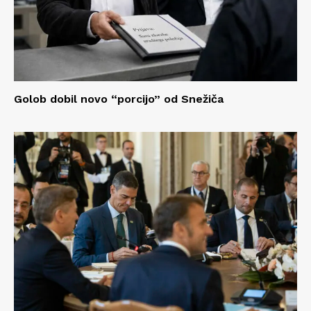
Golob dobil novo “porcijo” od Snežiča