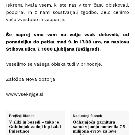
Iskrena hvala vsem, ki ste nas v tem času obiskovali,
podpirali in z nami soustvarjali zgodbo. Zelo cenimo
vašo zvestobo in zaupanje.
Še naprej smo vam na voljo vsak delovnik, od
ponedeljka do petka med 9. in 17.00 uro, na naslovu
Štihova ulica 7, 1000 Ljubljana (Bežigrad).
Veselimo se vašega obiska tudi v prihodnje.
Založba Nova obzorja
www.vseknjige.si
Prejšnji članek
Naslednji članek
V sliki in besedi – tako je
Odhajajoča garnitura
Golobnjak zadnji hip izdal
samo v juniju namenila 7,5
Palestince
milijona evrov za leve