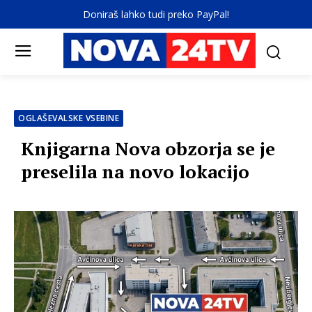
Doniraš lahko tudi preko PayPal!
OGLAŠEVALSKE VSEBINE
Knjigarna Nova obzorja se je
preselila na novo lokacijo