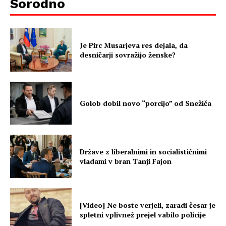
Sorodno
Je Pirc Musarjeva res dejala, da
desničarji sovražijo ženske?
Golob dobil novo “porcijo” od Snežiča
Države z liberalnimi in socialističnimi
vladami v bran Tanji Fajon
[Video] Ne boste verjeli, zaradi česar je
spletni vplivnež prejel vabilo policije