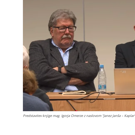
Predstavitev knjige mag. Igorja Omerze z naslovom "Janez Janša – Kaplar".