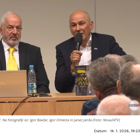
 Na fotografiji so: Igor Bavčar, Igor Omerza in Janez Janša (Foto: Nova24TV)
Datum:
14. 1. 2026, 19:23