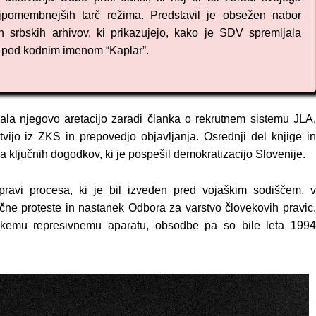
ajpomembnejših tarč režima.
Predstavil je obsežen nabor
n srbskih arhivov, ki prikazujejo, kako je SDV spremljala
a pod kodnim imenom “Kaplar”.
vala njegovo aretacijo zaradi članka o rekrutnem sistemu JLA,
itvijo iz ZKS in prepovedjo objavljanja. Osrednji del knjige in
 ključnih dogodkov, ki je pospešil demokratizacijo Slovenije.
ravi procesa, ki je bil izveden pred vojaškim sodiščem, v
žične proteste in nastanek Odbora za varstvo človekovih pravic.
nskemu represivnemu aparatu, obsodbe pa so bile leta 1994