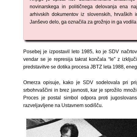
novinarskega in političnega delovanja ena n
arhivskih dokumentov iz slovenskih, hrvaških i
Janševo delo, ga označila za grožnjo in ga vodil
Posebej je izpostavil leto 1985, ko je SDV načrto
vendar se je represija takrat končala “le” z izključ
predstavitve se dotika procesa JBTZ leta 1988, enega
Omerza opisuje, kako je SDV sodelovala pri prip
srbohrvaščini in brez javnosti, kar je sprožilo mno
Proces je postal simbol odpora proti jugoslova
razveljavljene na Ustavnem sodišču.