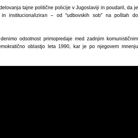
delovanja tajne politične policije v Jugoslaviji in poudaril, da je
n in institucionaliziran – od “udbovskih sob” na poštah do
e, denimo odsotnost primopredaje med zadnjim komunističnim
mokratično oblastjo leta 1990, kar je po njegovem mnenj