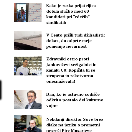
Kako je ruska prijateljica
dobila službo med 60
kandidati pri “rdečih”
sindikatih
r
V Ceuto prišli tudi džihadisti:
dokaz, da odprte meje
pomenijo nevarnost
Zdravniki ostro proti
Jankovićevi sežigalnici in
kanalu C0: Kopičila bi se
strupena in rakotvorna
onesnaževala!
Dan, ko je ustavno sodišče
odkrito postalo del kulturne
vojne
d
h
Nekdanji direktor Sove brez
dlake na jeziku o prometni
nesreči Pirc Musarjeve