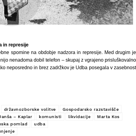
 in represije
osebne spomine na obdobje nadzora in represije. Med drugim je
inijo nenadoma dobil telefon – skupaj z vgrajeno prisluškovalno
kako neposredno in brez zadržkov je Udba posegala v zasebnost
državnozborske volitve
Gospodarsko razstavišče
Janša – Kaplar
komunisti
likvidacije
Marta Kos
nska pomlad
udba
njenje