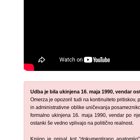
Udba je bila ukinjena 16. maja 1990, vendar os
Omerza je opozoril tudi na kontinuiteto pritiskov, 
in administrativne oblike uničevanja posameznikov
formalno ukinjena 16. maja 1990, vendar po nj
ostanki še vedno vplivajo na politično realnost.
Knjigo je opisal kot “dokumentirano anatomijo”