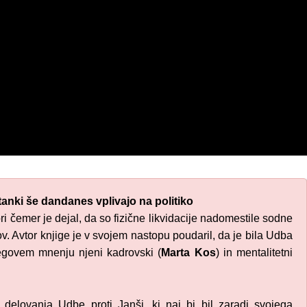
tanki še dandanes vplivajo na politiko
pri čemer je dejal, da so fizične likvidacije nadomestile sodne
. Avtor knjige je v svojem nastopu poudaril, da je bila Udba
egovem mnenju njeni kadrovski (
Marta Kos
) in mentalitetni
 delovanja Udbe proti Janši, ki naj bi bil zaradi svojega