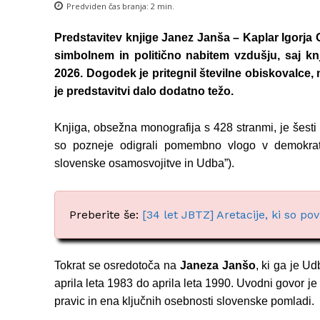
Predviden čas branja:
2
min.
Predstavitev knjige Janez Janša – Kaplar Igorja
simbolnem in politično nabitem vzdušju, saj knj
2026.
Dogodek je pritegnil številne obiskovalce, 
je predstavitvi dalo dodatno težo.
Knjiga, obsežna monografija s 428 stranmi, je šest
so pozneje odigrali pomembno vlogo v demokratiza
slovenske osamosvojitve in Udba”).
Preberite še:
[34 let JBTZ] Aretacije, ki so p
Tokrat se osredotoča na
Janeza Janšo
, ki ga je U
aprila leta 1983 do aprila leta 1990. Uvodni govor je
pravic in ena ključnih osebnosti slovenske pomladi.