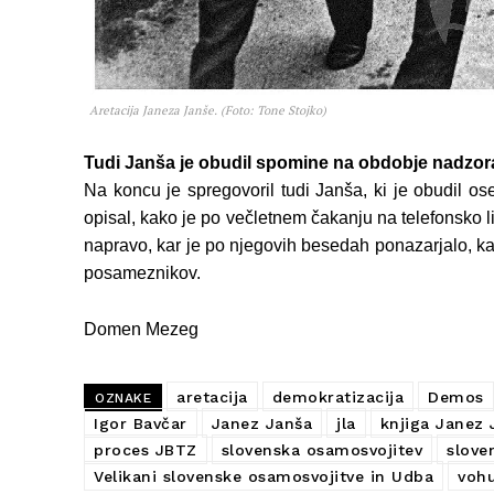
Aretacija Janeza Janše. (Foto: Tone Stojko)
Tudi Janša je obudil spomine na obdobje nadzora
Na koncu je spregovoril tudi Janša, ki je obudil 
opisal, kako je po večletnem čakanju na telefonsko l
napravo, kar je po njegovih besedah ponazarjalo, 
posameznikov.
Domen Mezeg
aretacija
demokratizacija
Demos
OZNAKE
Igor Bavčar
Janez Janša
jla
knjiga Janez 
proces JBTZ
slovenska osamosvojitev
slove
Velikani slovenske osamosvojitve in Udba
vohu