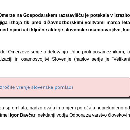
 Omerze na Gospodarskem razstavišču je potekala v izrazito
iga izhaja tik pred državnozborskimi volitvami marca leta
med njimi tudi ključne akterje slovenske osamosvojitve, ka
i del Omerzeve serije o delovanju Udbe proti posameznikom, ki
ciji in osamosvojitvi Slovenije (naslov serije je “Velikani
ovzročile vrenje slovenske pomladi
dba spremljala, nadzorovala in o njem poročala neprekinjeno o
 imel
Igor Bavčar
, nekdanji vodja Odbora za varstvo človekovi