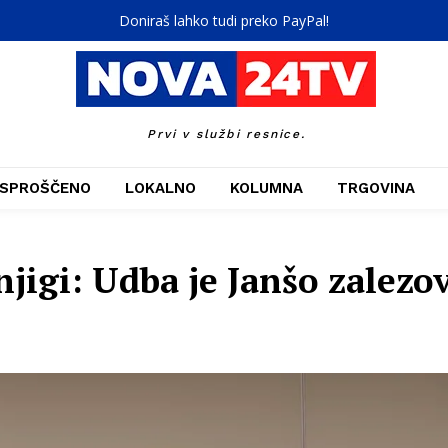
Doniraš lahko tudi preko PayPal!
Prvi v službi resnice.
SPROŠČENO
LOKALNO
KOLUMNA
TRGOVINA
jigi: Udba je Janšo zalezo