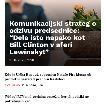
Komunikacijski strateg o
odzivu predsednice:
“Dela isto napako kot
Bill Clinton v aferi
Lewinsky!”
10. 8. 2026, 11:20
Kdo je Urška Repovš, sopotnica Nataše Pirc Musar ob
prometni nesreči v predoru Kastelec?
AKTUALNO
10. 8. 2026, 11:16
[Video] RTV nad socialna omrežja, ker jih politiki ne
potrebujejo več