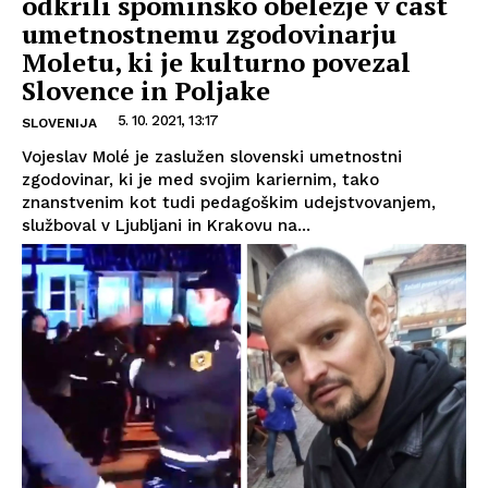
odkrili spominsko obeležje v čast
umetnostnemu zgodovinarju
Moletu, ki je kulturno povezal
Slovence in Poljake
5. 10. 2021, 13:17
SLOVENIJA
Vojeslav Molé je zaslužen slovenski umetnostni
zgodovinar, ki je med svojim kariernim, tako
znanstvenim kot tudi pedagoškim udejstvovanjem,
služboval v Ljubljani in Krakovu na...