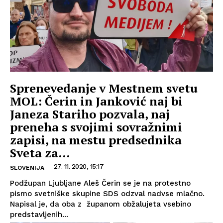
Sprenevedanje v Mestnem svetu
MOL: Čerin in Janković naj bi
Janeza Stariho pozvala, naj
preneha s svojimi sovražnimi
zapisi, na mestu predsednika
Sveta za...
27. 11. 2020, 15:17
SLOVENIJA
Podžupan Ljubljane Aleš Čerin se je na protestno
pismo svetniške skupine SDS odzval nadvse mlačno.
Napisal je, da oba z županom obžalujeta vsebino
predstavljenih...