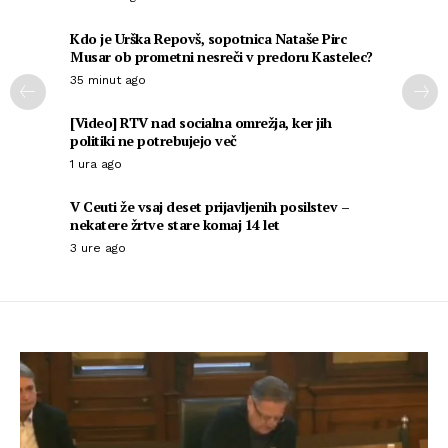
Kdo je Urška Repovš, sopotnica Nataše Pirc
Musar ob prometni nesreči v predoru Kastelec?
35 minut ago
[Video] RTV nad socialna omrežja, ker jih
politiki ne potrebujejo več
1 ura ago
V Ceuti že vsaj deset prijavljenih posilstev –
nekatere žrtve stare komaj 14 let
3 ure ago