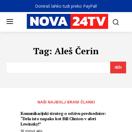
Doniraš lahko tudi preko PayPal!
Tag:
Aleš Čerin
IŠČI
NAŠI NAJBOLJ BRANI ČLANKI
Komunikacijski strateg o odzivu predsednice:
“Dela isto napako kot Bill Clinton v aferi
Lewinsky!”
16 minut ago