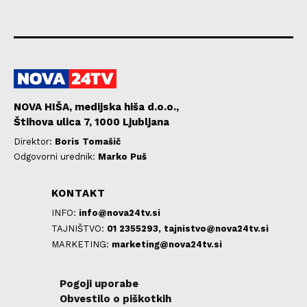
NOVA HIŠA, medijska hiša d.o.o.,
Štihova ulica 7, 1000 Ljubljana
Direktor:
Boris Tomašič
Odgovorni urednik:
Marko Puš
KONTAKT
INFO:
info@nova24tv.si
TAJNIŠTVO:
01 2355293,
tajnistvo@nova24tv.si
MARKETING:
marketing@nova24tv.si
Pogoji uporabe
Obvestilo o piškotkih