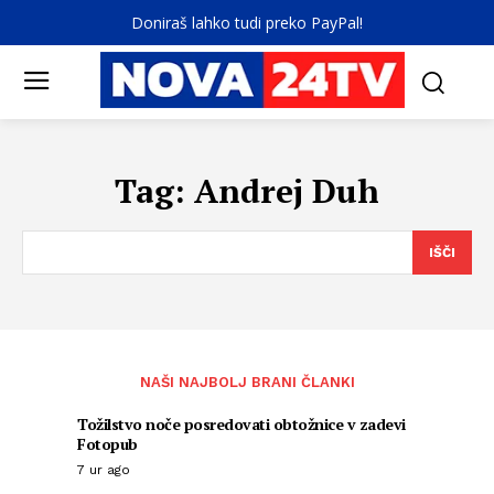
Doniraš lahko tudi preko PayPal!
Tag:
Andrej Duh
IŠČI
NAŠI NAJBOLJ BRANI ČLANKI
Tožilstvo noče posredovati obtožnice v zadevi
Fotopub
7 ur ago