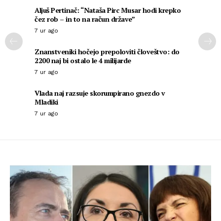
Aljuš Pertinač: “Nataša Pirc Musar hodi krepko
čez rob – in to na račun države”
7 ur ago
Znanstveniki hočejo prepoloviti človeštvo: do
2200 naj bi ostalo le 4 milijarde
7 ur ago
Vlada naj razsuje skorumpirano gnezdo v
Mladiki
7 ur ago