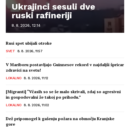
Ukrajinci sesuli dve
ruski rafineriji
8. 8. 2026, 12:14
Rusi spet ubijali otroke
SVET
8. 8. 2026, 11:57
V Mariboru postavljajo Guinnesov rekord v najdaljši špricar
zdravici na svetu!
LOKALNO
8. 8. 2026, 11:12
[Migranti] “Včasih so se še malo skrivali, zdaj so agresivni
in gospodovalni že takoj po prihodu.”
LOKALNO
8. 8. 2026, 11:02
Dež pripomogel k gašenju požara na območju Kranjske
gore