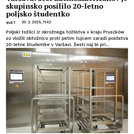
skupinsko posililo 20-letno
poljsko študentko
20. 2. 2025, 11:42
SVET
Poljski tožilci iz okrožnega tožilstva v kraju Pruszków
so vložili obtožnico proti petim tujcem zaradi posilstva
20-letne študentke v Varšavi. Šesti naj bi pri...