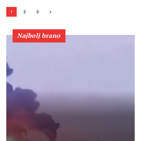
1
2
3
Najbolj brano