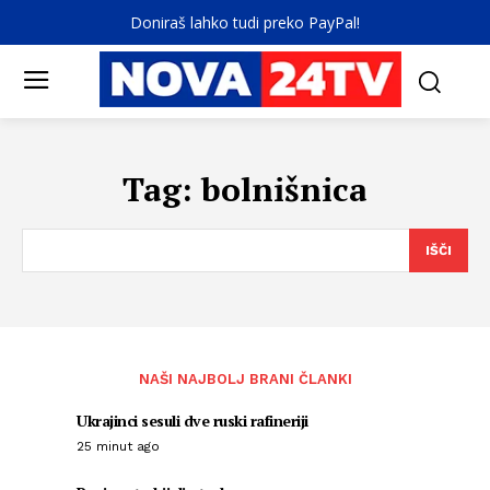
Doniraš lahko tudi preko PayPal!
Tag:
bolnišnica
IŠČI
NAŠI NAJBOLJ BRANI ČLANKI
Ukrajinci sesuli dve ruski rafineriji
25 minut ago