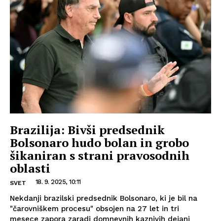
Brazilija: Bivši predsednik
Bolsonaro hudo bolan in grobo
šikaniran s strani pravosodnih
oblasti
18. 9. 2025, 10:11
SVET
Nekdanji brazilski predsednik Bolsonaro, ki je bil na
"čarovniškem procesu" obsojen na 27 let in tri
mesece zapora zaradi domnevnih kaznivih dejanj