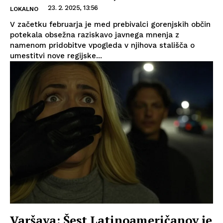
23. 2. 2025, 13:56
LOKALNO
V začetku februarja je med prebivalci gorenjskih občin
potekala obsežna raziskavo javnega mnenja z
namenom pridobitve vpogleda v njihova stališča o
umestitvi nove regijske...
Varšava: Šest Latinoameričanov je