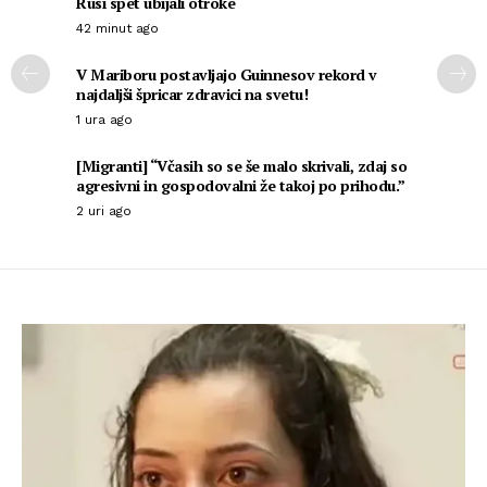
Rusi spet ubijali otroke
42 minut ago
V Mariboru postavljajo Guinnesov rekord v
najdaljši špricar zdravici na svetu!
1 ura ago
[Migranti] “Včasih so se še malo skrivali, zdaj so
agresivni in gospodovalni že takoj po prihodu.”
2 uri ago