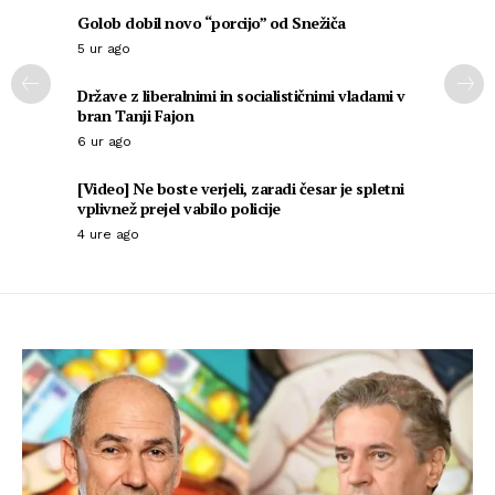
Golob dobil novo “porcijo” od Snežiča
5 ur ago
Države z liberalnimi in socialističnimi vladami v
bran Tanji Fajon
6 ur ago
[Video] Ne boste verjeli, zaradi česar je spletni
vplivnež prejel vabilo policije
4 ure ago