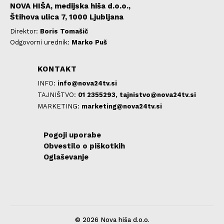
NOVA HIŠA, medijska hiša d.o.o.,
Štihova ulica 7, 1000 Ljubljana
Direktor:
Boris Tomašič
Odgovorni urednik:
Marko Puš
KONTAKT
INFO:
info@nova24tv.si
TAJNIŠTVO:
01 2355293,
tajnistvo@nova24tv.si
MARKETING:
marketing@nova24tv.si
Pogoji uporabe
Obvestilo o piškotkih
Oglaševanje
© 2026 Nova hiša d.o.o.