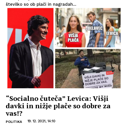
številko so ob plači in nagradah...
“Socialno čuteča” Levica: Višji
davki in nižje plače so dobre za
vas!?
19. 12. 2021, 14:10
POLITIKA