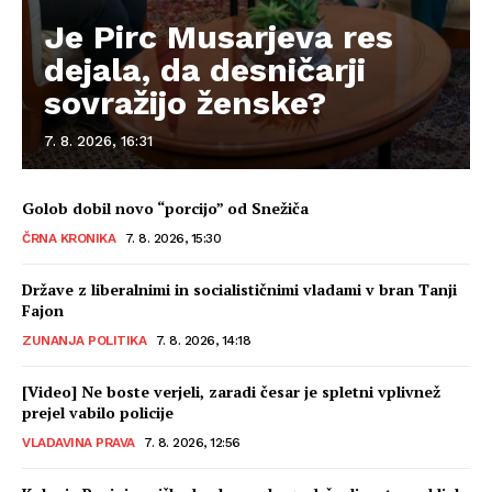
Je Pirc Musarjeva res
dejala, da desničarji
sovražijo ženske?
7. 8. 2026, 16:31
Golob dobil novo “porcijo” od Snežiča
ČRNA KRONIKA
7. 8. 2026, 15:30
Države z liberalnimi in socialističnimi vladami v bran Tanji
Fajon
ZUNANJA POLITIKA
7. 8. 2026, 14:18
[Video] Ne boste verjeli, zaradi česar je spletni vplivnež
prejel vabilo policije
VLADAVINA PRAVA
7. 8. 2026, 12:56