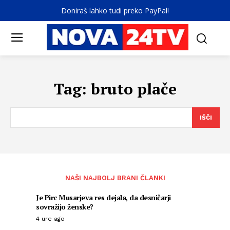
Doniraš lahko tudi preko PayPal!
Tag:
bruto plače
IŠČI
NAŠI NAJBOLJ BRANI ČLANKI
Je Pirc Musarjeva res dejala, da desničarji
sovražijo ženske?
4 ure ago