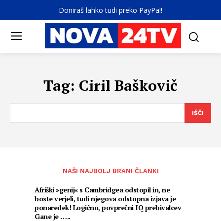
Doniraš lahko tudi preko PayPal!
Tag:
Ciril Baškovič
IŠČI
NAŠI NAJBOLJ BRANI ČLANKI
Afriški »genij« s Cambridgea odstopil in, ne
boste verjeli, tudi njegova odstopna izjava je
ponaredek! Logično, povprečni IQ prebivalcev
Gane je …..