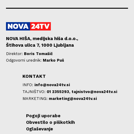
NOVA HIŠA, medijska hiša d.o.o.,
Štihova ulica 7, 1000 Ljubljana
Direktor:
Boris Tomašič
Odgovorni urednik:
Marko Puš
KONTAKT
INFO:
info@nova24tv.si
TAJNIŠTVO:
01 2355293,
tajnistvo@nova24tv.si
MARKETING:
marketing@nova24tv.si
Pogoji uporabe
Obvestilo o piškotkih
Oglaševanje