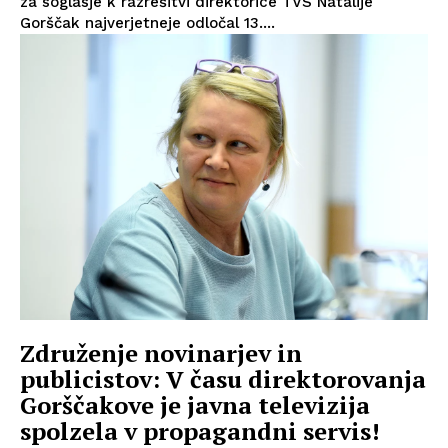
za soglasje k razrešitvi direktorice TVS Natalije
Gorščak najverjetneje odločal 13....
Združenje novinarjev in
publicistov: V času direktorovanja
Gorščakove je javna televizija
spolzela v propagandni servis!