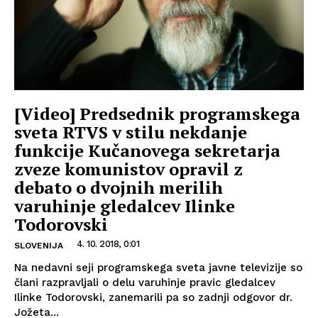
[Video] Predsednik programskega
sveta RTVS v stilu nekdanje
funkcije Kučanovega sekretarja
zveze komunistov opravil z
debato o dvojnih merilih
varuhinje gledalcev Ilinke
Todorovski
4. 10. 2018, 0:01
SLOVENIJA
Na nedavni seji programskega sveta javne televizije so
člani razpravljali o delu varuhinje pravic gledalcev
Ilinke Todorovski, zanemarili pa so zadnji odgovor dr.
Jožeta...