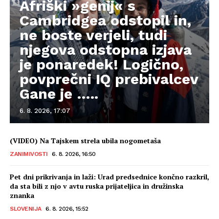
Afriški »genij« s
Cambridgea odstopil in,
ne boste verjeli, tudi
njegova odstopna izjava
je ponaredek! Logično,
povprečni IQ prebivalcev
Gane je …..
6. 8. 2026, 17:07
(VIDEO) Na Tajskem strela ubila nogometaša
ZANIMIVOSTI
6. 8. 2026, 16:50
Pet dni prikrivanja in laži: Urad predsednice končno razkril,
da sta bili z njo v avtu ruska prijateljica in družinska
znanka
SLOVENIJA
6. 8. 2026, 15:52