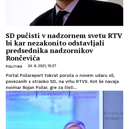
SD pučisti v nadzornem svetu RTV
bi kar nezakonito odstavljali
predsednika nadzornikov
Rončevića
24. 8. 2021, 15:27
POLITIKA
Portal Požareport tokrat poroča o novem udaru sil,
povezanih s stranko SD, na vrhu RTVS. Kot še navaja
novinar Bojan Požar, gre za čisti...