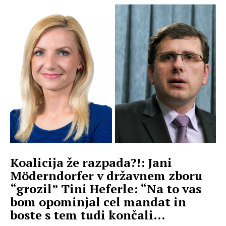
Koalicija že razpada?!: Jani
Möderndorfer v državnem zboru
“grozil” Tini Heferle: “Na to vas
bom opominjal cel mandat in
boste s tem tudi končali...