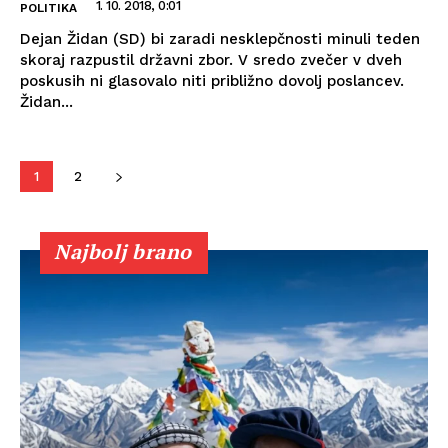
1. 10. 2018, 0:01
POLITIKA
Dejan Židan (SD) bi zaradi nesklepčnosti minuli teden
skoraj razpustil državni zbor. V sredo zvečer v dveh
poskusih ni glasovalo niti približno dovolj poslancev.
Židan...
1
2
Najbolj brano