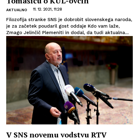
Tomašiču o KUL-ovcih
11. 12. 2021, 11:28
AKTUALNO
Filozofija stranke SNS je dobrobit slovenskega naroda,
je za začetek poudaril gost oddaje Kdo vam laže,
Zmago Jelinčič Plemeniti in dodal, da tudi aktualna...
V SNS novemu vodstvu RTV