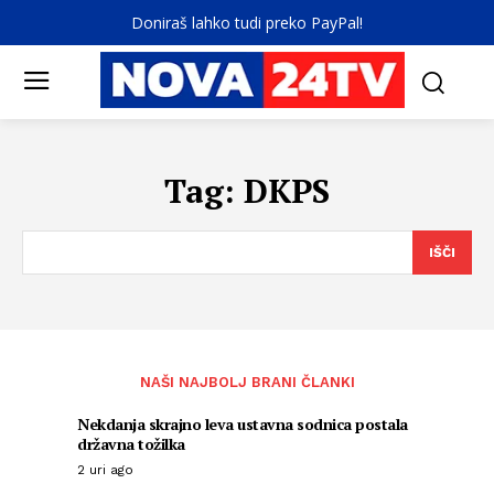
Doniraš lahko tudi preko PayPal!
Tag:
DKPS
IŠČI
NAŠI NAJBOLJ BRANI ČLANKI
Nekdanja skrajno leva ustavna sodnica postala
državna tožilka
2 uri ago