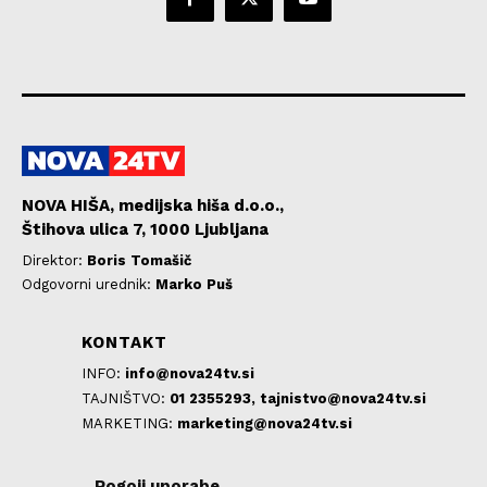
NOVA HIŠA, medijska hiša d.o.o.,
Štihova ulica 7, 1000 Ljubljana
Direktor:
Boris Tomašič
Odgovorni urednik:
Marko Puš
KONTAKT
INFO:
info@nova24tv.si
TAJNIŠTVO:
01 2355293,
tajnistvo@nova24tv.si
MARKETING:
marketing@nova24tv.si
Pogoji uporabe