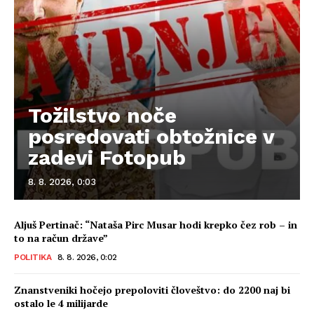
Tožilstvo noče
posredovati obtožnice v
zadevi Fotopub
8. 8. 2026, 0:03
Aljuš Pertinač: “Nataša Pirc Musar hodi krepko čez rob – in
to na račun države”
POLITIKA
8. 8. 2026, 0:02
Znanstveniki hočejo prepoloviti človeštvo: do 2200 naj bi
ostalo le 4 milijarde