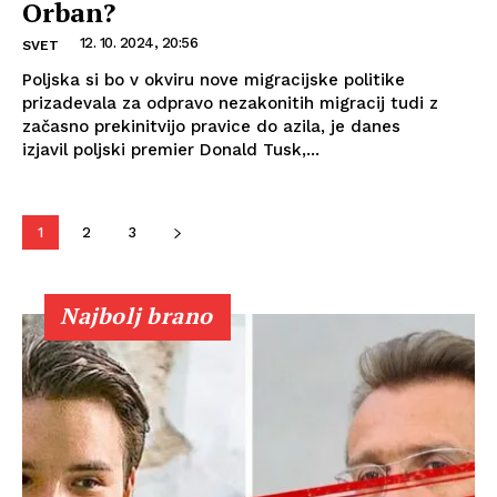
Orban?
12. 10. 2024, 20:56
SVET
Poljska si bo v okviru nove migracijske politike
prizadevala za odpravo nezakonitih migracij tudi z
začasno prekinitvijo pravice do azila, je danes
izjavil poljski premier Donald Tusk,...
1
2
3
Najbolj brano