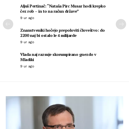
Aljuš Pertinač: “Nataša Pirc Musar hodi krepko
čez rob – in to na račun države”
9 ur ago
Znanstveniki hočejo prepoloviti človeštvo: do
2200 naj bi ostalo le 4 milijarde
9 ur ago
Vlada naj razsuje skorumpirano gnezdo v
Mladiki
9 ur ago