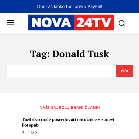
Doniraš lahko tudi preko PayPal!
Tag:
Donald Tusk
IŠČI
NAŠI NAJBOLJ BRANI ČLANKI
Tožilstvo noče posredovati obtožnice v zadevi
Fotopub
9 ur ago