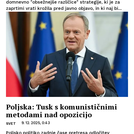
domnevno "obsežnejše različice" strategije, ki je za
zaprtimi vrati krožila pred javno objavo, in ki naj bi...
Poljska: Tusk s komunističnimi
metodami nad opozicijo
9. 12. 2025, 0:43
SVET
Poljsko politiko zadnje čase pretresa odločitev