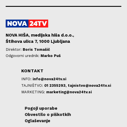
NOVA HIŠA, medijska hiša d.o.o.,
Štihova ulica 7, 1000 Ljubljana
Direktor:
Boris Tomašič
Odgovorni urednik:
Marko Puš
KONTAKT
INFO:
info@nova24tv.si
TAJNIŠTVO:
01 2355293,
tajnistvo@nova24tv.si
MARKETING:
marketing@nova24tv.si
Pogoji uporabe
Obvestilo o piškotkih
Oglaševanje