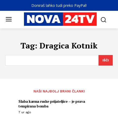
Doniraš lahko tudi preko PayPal!
Tag:
Dragica Kotnik
IŠČI
NAŠI NAJBOLJ BRANI ČLANKI
Slaba karma ruske prijateljice – je prava
tempirana bomba
7 ur ago