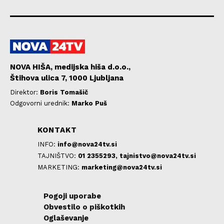
NOVA HIŠA, medijska hiša d.o.o.,
Štihova ulica 7, 1000 Ljubljana
Direktor:
Boris Tomašič
Odgovorni urednik:
Marko Puš
KONTAKT
INFO:
info@nova24tv.si
TAJNIŠTVO:
01 2355293,
tajnistvo@nova24tv.si
MARKETING:
marketing@nova24tv.si
Pogoji uporabe
Obvestilo o piškotkih
Oglaševanje