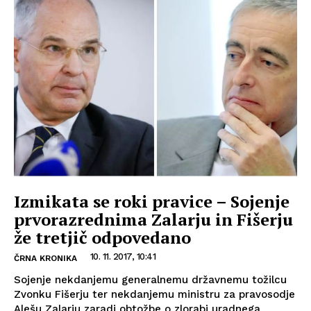
Izmikata se roki pravice – Sojenje
prvorazrednima Zalarju in Fišerju
že tretjič odpovedano
10. 11. 2017, 10:41
ČRNA KRONIKA
Sojenje nekdanjemu generalnemu državnemu tožilcu
Zvonku Fišerju ter nekdanjemu ministru za pravosodje
Alešu Zalarju zaradi obtožbe o zlorabi uradnega