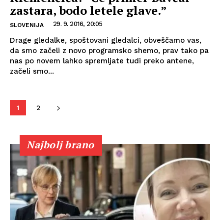
zastara, bodo letele glave.”
29. 9. 2016, 20:05
SLOVENIJA
Drage gledalke, spoštovani gledalci, obveščamo vas,
da smo začeli z novo programsko shemo, prav tako pa
nas po novem lahko spremljate tudi preko antene,
začeli smo...
1
2
Najbolj brano