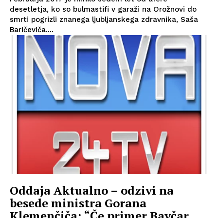
desetletja, ko so bulmastifi v garaži na Orožnovi do
smrti pogrizli znanega ljubljanskega zdravnika, Saša
Baričeviča....
Oddaja Aktualno – odzivi na
besede ministra Gorana
Klemenčiča: “Če primer Bavčar