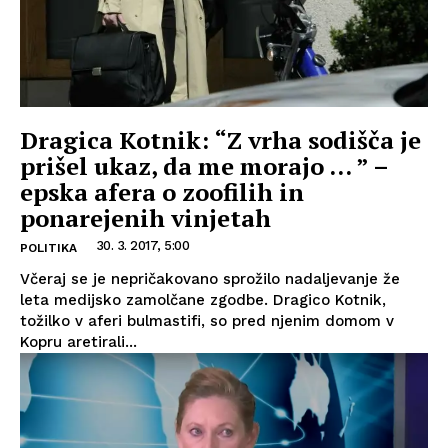
Dragica Kotnik: “Z vrha sodišča je
prišel ukaz, da me morajo … ” –
epska afera o zoofilih in
ponarejenih vinjetah
30. 3. 2017, 5:00
POLITIKA
Včeraj se je nepričakovano sprožilo nadaljevanje že
leta medijsko zamolčane zgodbe. Dragico Kotnik,
tožilko v aferi bulmastifi, so pred njenim domom v
Kopru aretirali...