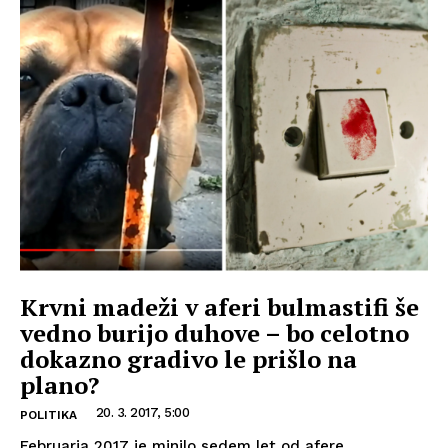
Krvni madeži v aferi bulmastifi še
vedno burijo duhove – bo celotno
dokazno gradivo le prišlo na
plano?
20. 3. 2017, 5:00
POLITIKA
Februarja 2017 je minilo sedem let od afere