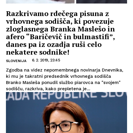
Razkrivamo rdečega pisuna z
vrhovnega sodišča, ki povezuje
zloglasnega Branka Maslešo in
afero “Baričevič in bulmastifi”,
danes pa iz ozadja ruši celo
nekatere sodnike!
6. 2. 2019, 23:45
SLOVENIJA
Zgodba na videz nepomembnega novinarja Dnevnika,
ki mu je takratni predsednik vrhovnega sodišča
Branko Masleša ponudil službo piarovca na "svojem"
sodišču, razkriva, kako prepletena je...