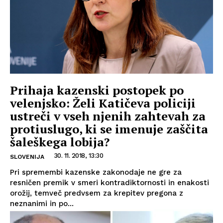
Prihaja kazenski postopek po
velenjsko: Želi Katičeva policiji
ustreči v vseh njenih zahtevah za
protiuslugo, ki se imenuje zaščita
šaleškega lobija?
30. 11. 2018, 13:30
SLOVENIJA
Pri spremembi kazenske zakonodaje ne gre za
resničen premik v smeri kontradiktornosti in enakosti
orožij, temveč predvsem za krepitev pregona z
neznanimi in po...