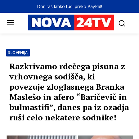
Doniraš lahko tudi preko PayPal!
SLOVENIJA
Razkrivamo rdečega pisuna z
vrhovnega sodišča, ki
povezuje zloglasnega Branka
Maslešo in afero “Baričevič in
bulmastifi”, danes pa iz ozadja
ruši celo nekatere sodnike!