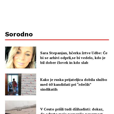
Sorodno
Sara Stepanjan, hčerka žrtve Udbe: Če
bi se arhivi odprli,se bi vedelo, kdo je
bil dober človek in kdo slab
Kako je ruska prijateljica dobila službo
med 60 kandidati pri “rdečih”
sindikatih
V Ceuto prišli tudi džihadisti: dokaz,
da odprte meje pomenijo nevarnost