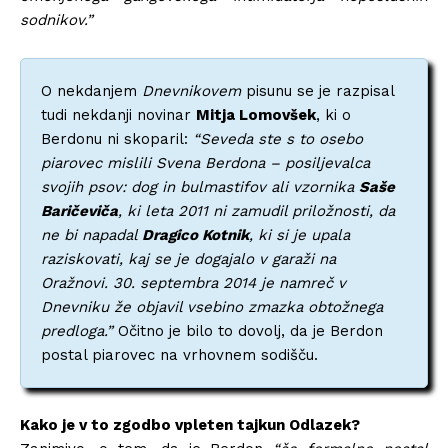
sodnikov.”
O nekdanjem
Dnevnikovem
pisunu se je razpisal
tudi nekdanji novinar
Mitja Lomovšek
, ki o
Berdonu ni skoparil:
“Seveda ste s to osebo
piarovec mislili Svena Berdona – posiljevalca
svojih psov: dog in bulmastifov ali vzornika
Saše
Baričeviča
, ki leta 2011 ni zamudil priložnosti, da
ne bi napadal
Dragico Kotnik
, ki si je upala
raziskovati, kaj se je dogajalo v garaži na
Oražnovi. 30. septembra 2014 je namreč v
Dnevniku že objavil vsebino zmazka obtožnega
predloga.”
Očitno je bilo to dovolj, da je Berdon
postal piarovec na vrhovnem sodišču.
Kako je v to zgodbo vpleten tajkun Odlazek?