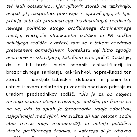
teh istih oblastnikov, kjer njihovih zlorab ne razkrivajo,
ampak jih, nasprotno, prikrivajo in opravičujejo, ali kjer
prihaja celo do personalnega (novinarskega) prelivanja
nekega politično strogo profiliranega dominantnega
medija, vladajoče strankarske politike in PR službe
najvišjega sodišča v državi, tam se v takem nezdravo
preletenem domačijskem kontekstu kaj hitro zgodijo
anomalije in izkrivljanja, kakršnim smo priča”.
Dodal je,
da je bil tarča hudih osebnih diskvalifikacij in
brezprizivnega zanikanja kakršnihkoli nepravilnosti ter
zlorab – navkljub listinskim dokazom in pisnim ter
ustnim izjavam nekaterih prizadetih sodnikov pristojnim
uradom predsednikov sodišč.
“Šlo je za po mojem
mnenju skupno akcijo vrhovnega sodišča, pri čemer se
ne ve, kdo to sploh je (predsednik, vodje oddelkov,
najvplivnejši med njimi, PR služba ali kar celoten sodni
zbor minus moja malenkost?), in tistega politično
visoko profiliranega časnika, s katerega si je vrhovno