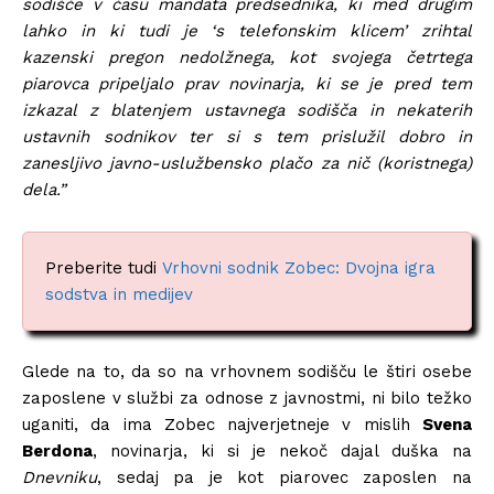
sodišče v času mandata predsednika, ki med drugim
lahko in ki tudi je ‘s telefonskim klicem’ zrihtal
kazenski pregon nedolžnega, kot svojega četrtega
piarovca pripeljalo prav novinarja, ki se je pred tem
izkazal z blatenjem ustavnega sodišča in nekaterih
ustavnih sodnikov ter si s tem prislužil dobro in
zanesljivo javno-uslužbensko plačo za nič (koristnega)
dela.”
Preberite tudi
Vrhovni sodnik Zobec: Dvojna igra
sodstva in medijev
Glede na to, da so na vrhovnem sodišču le štiri osebe
zaposlene v službi za odnose z javnostmi, ni bilo težko
uganiti, da ima Zobec najverjetneje v mislih
Svena
Berdona
, novinarja, ki si je nekoč dajal duška na
Dnevniku
, sedaj pa je kot piarovec zaposlen na