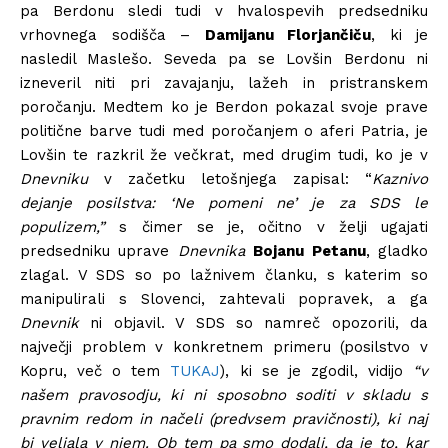
pa Berdonu sledi tudi v hvalospevih predsedniku
vrhovnega sodišča –
Damijanu Florjančiču
, ki je
nasledil Maslešo. Seveda pa se Lovšin Berdonu ni
izneveril niti pri zavajanju, lažeh in pristranskem
poročanju. Medtem ko je Berdon pokazal svoje prave
politične barve tudi med poročanjem o aferi Patria, je
Lovšin te razkril že večkrat, med drugim tudi, ko je v
Dnevniku
v začetku letošnjega zapisal: “
Kaznivo
dejanje posilstva: ‘Ne pomeni ne’ je za SDS le
populizem,”
s čimer se je, očitno v želji ugajati
predsedniku uprave
Dnevnika
Bojanu Petanu
, gladko
zlagal. V SDS so po lažnivem članku, s katerim so
manipulirali s Slovenci, zahtevali popravek, a ga
Dnevnik
ni objavil. V SDS so namreč opozorili, da
največji problem v konkretnem primeru (posilstvo v
Kopru, več o tem
TUKAJ
), ki se je zgodil, vidijo
“v
našem pravosodju, ki ni sposobno soditi v skladu s
pravnim redom in načeli (predvsem pravičnosti), ki naj
bi veljala v njem. Ob tem pa smo dodali, da je
to
, kar