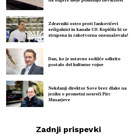
Zdravniki ostro proti Jankovićevi
sežigalnici in kanalu C0: Kopičila bi se
strupena in rakotvorna onesnaževala!
Dan, ko je ustavno sodišče odkrito
postalo del kulturne vojne
Nekdanji direktor Sove brez dlake na
jeziku o prometni nesreči Pirc
Musarjeve
Zadnji prispevki