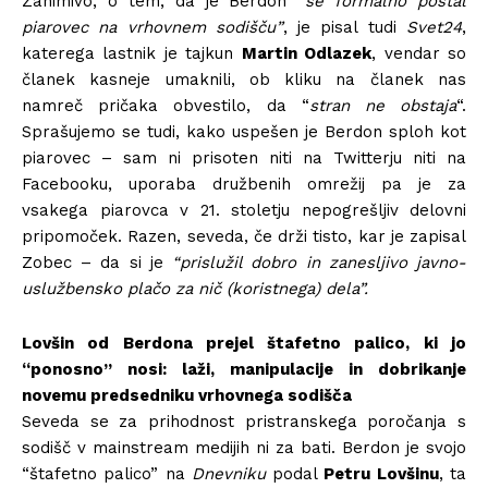
Zanimivo, o tem, da je Berdon
“še formalno postal
piarovec na vrhovnem sodišču”
, je pisal tudi
Svet24
,
katerega lastnik je tajkun
Martin Odlazek
, vendar so
članek kasneje umaknili, ob kliku na članek nas
namreč pričaka obvestilo, da “
stran ne obstaja
“.
Sprašujemo se tudi, kako uspešen je Berdon sploh kot
piarovec – sam ni prisoten niti na Twitterju niti na
Facebooku, uporaba družbenih omrežij pa je za
vsakega piarovca v 21. stoletju nepogrešljiv delovni
pripomoček. Razen, seveda, če drži tisto, kar je zapisal
Zobec – da si je
“prislužil dobro in zanesljivo javno-
uslužbensko plačo za nič (koristnega) dela”.
Lovšin od Berdona prejel štafetno palico, ki jo
“ponosno” nosi: laži, manipulacije in dobrikanje
novemu predsedniku vrhovnega sodišča
Seveda se za prihodnost pristranskega poročanja s
sodišč v mainstream medijih ni za bati. Berdon je svojo
“štafetno palico” na
Dnevniku
podal
Petru Lovšinu
, ta