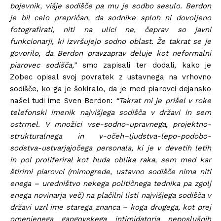
bojevnik, višje sodišče pa mu je sodbo sesulo. Berdon
je bil celo prepričan, da sodnike sploh ni dovoljeno
fotografirati, niti na ulici ne, čeprav so javni
funkcionarji, ki izvršujejo sodno oblast. Že takrat se je
govorilo, da Berdon pravzaprav deluje kot neformalni
piarovec sodišča,”
smo zapisali ter dodali, kako je
Zobec opisal svoj povratek z ustavnega na vrhovno
sodišče, ko ga je šokiralo, da je med piarovci dejansko
našel tudi ime Sven Berdon:
“Takrat mi je prišel v roke
telefonski imenik najvišjega sodišča v državi in sem
ostrmel. V množici vse-sodno-upravnega, projektno-
strukturalnega in v-očeh–ljudstva-lepo-podobo-
sodstva-ustvarjajočega personala, ki je v devetih letih
in pol proliferiral kot huda oblika raka, sem med kar
štirimi piarovci (mimogrede, ustavno sodišče nima niti
enega – uredništvo nekega političnega tednika pa zgolj
enega novinarja več) na plačilni listi najvišjega sodišča v
državi uzrl ime starega znanca – koga drugega, kot prej
omenjenega gangovskega intimidatorja neposlušnih