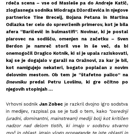
rdeča scena – vse od Masleše pa do Andreje Katič,
zloglasnega sodnika Miodraga Džordževića in njegove
partnerice Tine Brecelj, Bojana Petana in Martina
Odlazka ter celo do sprevrženih primerov, kot je bila
afera “Baričevič in bulmastifi”. Novinar, ki je postal
piarovec na sodišču, omenjen na začetku – Sven
Berdon je namreč storil vse in še več, da bi
onemogočil Dragico Kotnik, ki si je upala raziskovati,
kaj se je dogajalo v garaži na Oražnovi, za kar je bil,
kot namigujejo nekateri, bogato poplačan z novim
delovnim mestom. Ob tem je “štafetno palico” na
Dnevniku
predal Petru Lovšinu, ki gre očitno po
njegovih stopinjah …
Vrhovni sodnik
Jan Zobec
je razkril dvojno igro sodstva
in medijev, razpisal pa se je tudi o tem, kako
“osrednji
(uradni, dominantni, mainstream) mediji bolj kot kritičen
nadzor nad delom tistih, ki imajo v sodstvu stvarno
moč in oblast, igrajo vlogo propagande te iste oblasti in