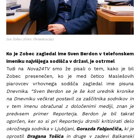
Jan Zobec (Foto: Demokracija)
Ko je Zobec zagledal ime Sven Berdon v telefonskem
imeniku najvišjega sodišča v državi, je ostrmel
Tudi na
Nova24TV
smo že pisali o tem, kako je bil
Zobec presenečen, ko je med četico Maslešovih
piarovcev vrhovnega sodišča zagledal ime pisuna
Dnevnika
.
“Sven Berdon se je še kot urednik kronike
na Dnevniku večkrat postavil za zaščitnika sodnikov in
v tem imenu obračunal z določenimi mediji, znan je
predvsem primer Reporterja. Berdon je bil takrat
ogorčen, ker so si pri Reporterju drznili kritizirati delo
okrožnega sodnika v Ljubljani,
Gorazda Fabjančiča,
ki je
oprostil
Dragana Tošića
in druge v zadevi Balkanski