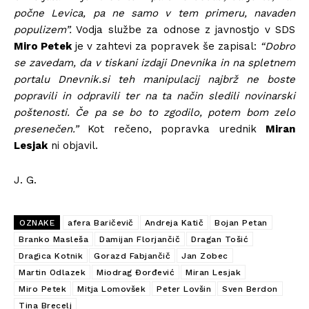
počne Levica, pa ne samo v tem primeru, navaden
populizem”.
Vodja službe za odnose z javnostjo v SDS
Miro Petek
je v zahtevi za popravek še zapisal:
“Dobro
se zavedam, da v tiskani izdaji Dnevnika in na spletnem
portalu Dnevnik.si teh manipulacij najbrž ne boste
popravili in odpravili ter na ta način sledili novinarski
poštenosti. Če pa se bo to zgodilo, potem bom zelo
presenečen.”
Kot rečeno, popravka urednik
Miran
Lesjak
ni objavil.
J. G.
OZNAKE
afera Baričevič
Andreja Katič
Bojan Petan
Branko Masleša
Damijan Florjančič
Dragan Tošić
Dragica Kotnik
Gorazd Fabjančič
Jan Zobec
Martin Odlazek
Miodrag Đorđević
Miran Lesjak
Miro Petek
Mitja Lomovšek
Peter Lovšin
Sven Berdon
Tina Brecelj