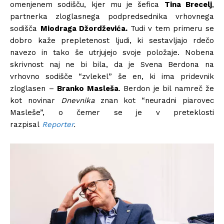
omenjenem sodišču, kjer mu je šefica
Tina Brecelj
,
partnerka zloglasnega podpredsednika vrhovnega
sodišča
Miodraga Džordževića.
Tudi v tem primeru se
dobro kaže prepletenost ljudi, ki sestavljajo rdečo
navezo in tako še utrjujejo svoje položaje. Nobena
skrivnost naj ne bi bila, da je Svena Berdona na
vrhovno sodišče “zvlekel” še en, ki ima pridevnik
zloglasen –
Branko Masleša
. Berdon je bil namreč že
kot novinar
Dnevnika
znan kot “neuradni piarovec
Masleše”, o čemer se je v preteklosti
razpisal
Reporter
.