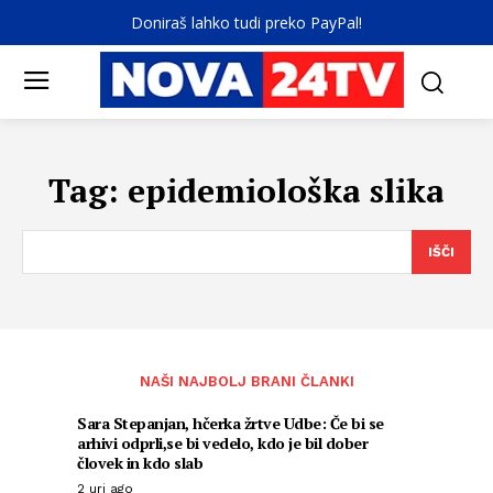
Doniraš lahko tudi preko PayPal!
Tag:
epidemiološka slika
IŠČI
NAŠI NAJBOLJ BRANI ČLANKI
Sara Stepanjan, hčerka žrtve Udbe: Če bi se
arhivi odprli,se bi vedelo, kdo je bil dober
človek in kdo slab
2 uri ago