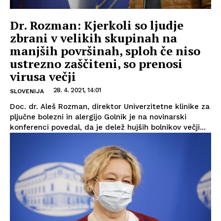
Dr. Rozman: Kjerkoli so ljudje
zbrani v velikih skupinah na
manjših površinah, sploh če niso
ustrezno zaščiteni, so prenosi
virusa večji
28. 4. 2021, 14:01
SLOVENIJA
Doc. dr. Aleš Rozman, direktor Univerzitetne klinike za
pljučne bolezni in alergijo Golnik je na novinarski
konferenci povedal, da je delež hujših bolnikov večji...