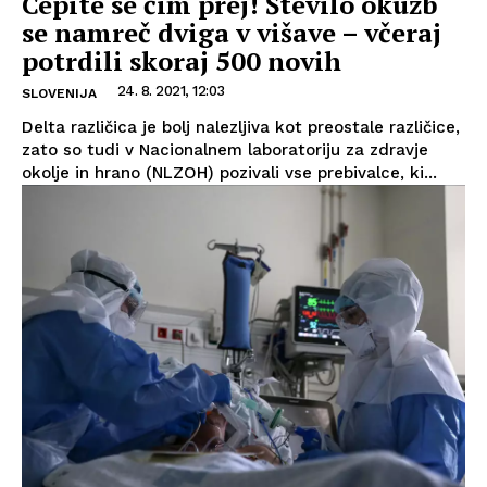
Cepite se čim prej! Število okužb
se namreč dviga v višave – včeraj
potrdili skoraj 500 novih
24. 8. 2021, 12:03
SLOVENIJA
Delta različica je bolj nalezljiva kot preostale različice,
zato so tudi v Nacionalnem laboratoriju za zdravje
okolje in hrano (NLZOH) pozivali vse prebivalce, ki...