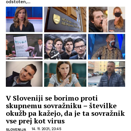
odstoten,...
V Sloveniji se borimo proti
skupnemu sovražniku – številke
okužb pa kažejo, da je ta sovražnik
vse prej kot virus
14. 11. 2021, 23:45
SLOVENIJA