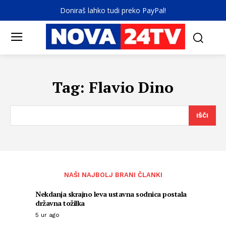
Doniraš lahko tudi preko PayPal!
Tag:
Flavio Dino
IŠČI
NAŠI NAJBOLJ BRANI ČLANKI
Nekdanja skrajno leva ustavna sodnica postala
državna tožilka
5 ur ago