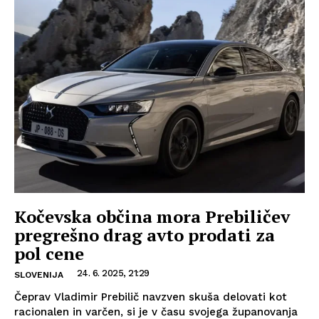
Kočevska občina mora Prebiličev
pregrešno drag avto prodati za
pol cene
24. 6. 2025, 21:29
SLOVENIJA
Čeprav Vladimir Prebilič navzven skuša delovati kot
racionalen in varčen, si je v času svojega županovanja