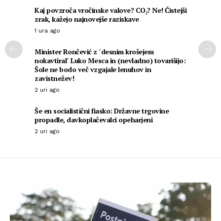
Kaj povzroča vročinske valove? CO₂? Ne! Čistejši
zrak, kažejo najnovejše raziskave
1 ura ago
Minister Rončević z ´desnim krošejem
nokavtiral´ Luko Mesca in (nevladno) tovarišijo:
Šole ne bodo več vzgajale lenuhov in
zavistnežev!
2 uri ago
Še en socialistični fiasko: Državne trgovine
propadle, davkoplačevalci opeharjeni
2 uri ago