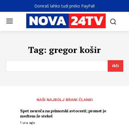
Doniraš lahko tudi preko PayPal!
Tag:
gregor košir
IŠČI
NAŠI NAJBOLJ BRANI ČLANKI
Spet nesreča na primorski avtocesti; promet je
medtem že stekel
1 ura ago