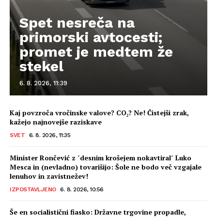
Spet nesreča na
primorski avtocesti;
promet je medtem že
stekel
6. 8. 2026, 11:39
Kaj povzroča vročinske valove? CO₂? Ne! Čistejši zrak,
kažejo najnovejše raziskave
SVET
6. 8. 2026, 11:35
Minister Rončević z ´desnim krošejem nokavtiral´ Luko
Mesca in (nevladno) tovarišijo: Šole ne bodo več vzgajale
lenuhov in zavistnežev!
IZPOSTAVLJENO
6. 8. 2026, 10:56
Še en socialistični fiasko: Državne trgovine propadle,