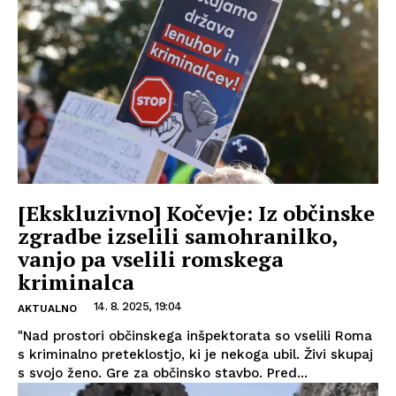
[Ekskluzivno] Kočevje: Iz občinske
zgradbe izselili samohranilko,
vanjo pa vselili romskega
kriminalca
14. 8. 2025, 19:04
AKTUALNO
"Nad prostori občinskega inšpektorata so vselili Roma
s kriminalno preteklostjo, ki je nekoga ubil. Živi skupaj
s svojo ženo. Gre za občinsko stavbo. Pred...