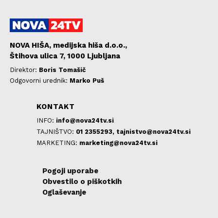
NOVA HIŠA, medijska hiša d.o.o.,
Štihova ulica 7, 1000 Ljubljana
Direktor:
Boris Tomašič
Odgovorni urednik:
Marko Puš
KONTAKT
INFO:
info@nova24tv.si
TAJNIŠTVO:
01 2355293,
tajnistvo@nova24tv.si
MARKETING:
marketing@nova24tv.si
Pogoji uporabe
Obvestilo o piškotkih
Oglaševanje