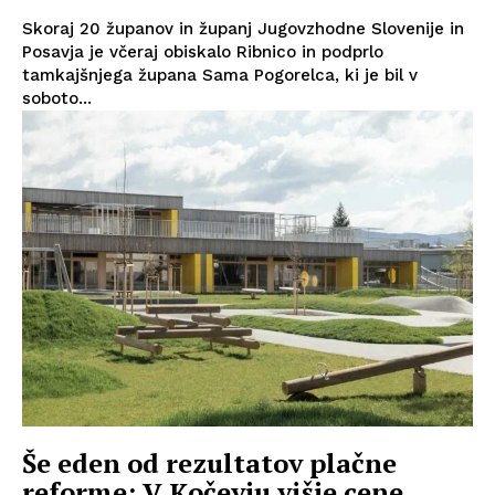
Skoraj 20 županov in županj Jugovzhodne Slovenije in
Posavja je včeraj obiskalo Ribnico in podprlo
tamkajšnjega župana Sama Pogorelca, ki je bil v
soboto...
Še eden od rezultatov plačne
reforme: V Kočevju višje cene