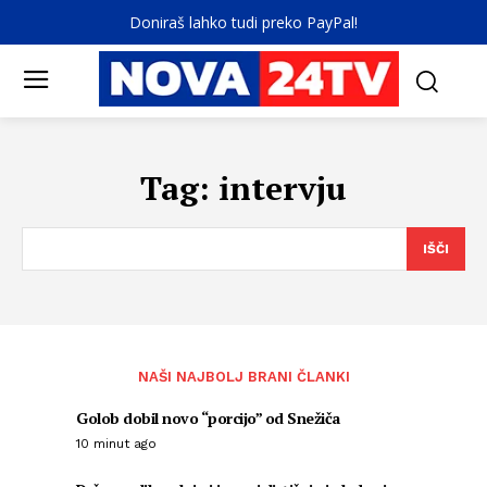
Doniraš lahko tudi preko PayPal!
Tag:
intervju
IŠČI
NAŠI NAJBOLJ BRANI ČLANKI
Golob dobil novo “porcijo” od Snežiča
10 minut ago