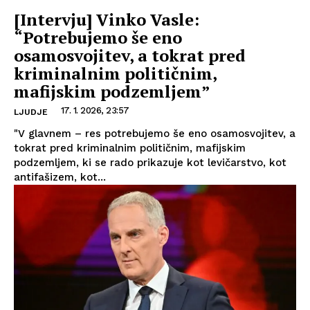
[Intervju] Vinko Vasle:
“Potrebujemo še eno
osamosvojitev, a tokrat pred
kriminalnim političnim,
mafijskim podzemljem”
17. 1. 2026, 23:57
LJUDJE
"V glavnem – res potrebujemo še eno osamosvojitev, a
tokrat pred kriminalnim političnim, mafijskim
podzemljem, ki se rado prikazuje kot levičarstvo, kot
antifašizem, kot...