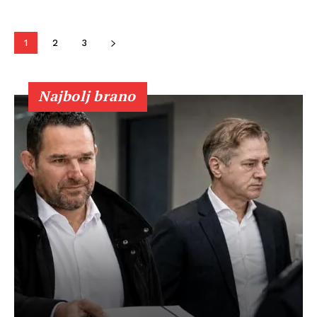
1
2
3
Najbolj brano