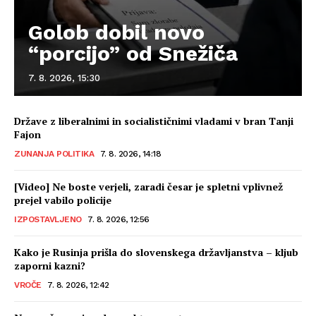
Golob dobil novo
“porcijo” od Snežiča
7. 8. 2026, 15:30
Države z liberalnimi in socialističnimi vladami v bran Tanji
Fajon
ZUNANJA POLITIKA
7. 8. 2026, 14:18
[Video] Ne boste verjeli, zaradi česar je spletni vplivnež
prejel vabilo policije
IZPOSTAVLJENO
7. 8. 2026, 12:56
Kako je Rusinja prišla do slovenskega državljanstva – kljub
zaporni kazni?
VROČE
7. 8. 2026, 12:42