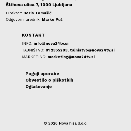
Štihova ulica 7, 1000 Ljubljana
Direktor:
Boris Tomašič
Odgovorni urednik:
Marko Puš
KONTAKT
INFO:
info@nova24tv.si
TAJNIŠTVO:
01 2355293,
tajnistvo@nova24tv.si
MARKETING:
marketing@nova24tv.si
Pogoji uporabe
Obvestilo o piškotkih
Oglaševanje
© 2026 Nova hiša d.o.o.