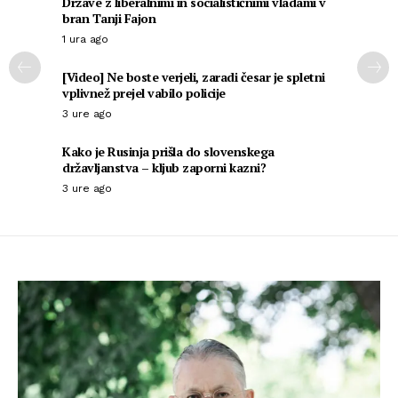
Države z liberalnimi in socialističnimi vladami v
bran Tanji Fajon
1 ura ago
[Video] Ne boste verjeli, zaradi česar je spletni
vplivnež prejel vabilo policije
3 ure ago
Kako je Rusinja prišla do slovenskega
državljanstva – kljub zaporni kazni?
3 ure ago