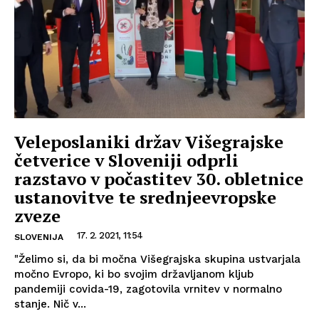
Veleposlaniki držav Višegrajske
četverice v Sloveniji odprli
razstavo v počastitev 30. obletnice
ustanovitve te srednjeevropske
zveze
17. 2. 2021, 11:54
SLOVENIJA
"Želimo si, da bi močna Višegrajska skupina ustvarjala
močno Evropo, ki bo svojim državljanom kljub
pandemiji covida-19, zagotovila vrnitev v normalno
stanje. Nič v...