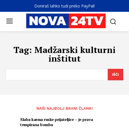
Doniraš lahko tudi preko PayPal!
Tag:
Madžarski kulturni
inštitut
IŠČI
NAŠI NAJBOLJ BRANI ČLANKI
Slaba karma ruske prijateljice – je prava
tempirana bomba