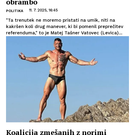
obrambo
11. 7. 2025, 16:45
POLITIKA
"Ta trenutek ne moremo pristati na umik, niti na
kakršen koli drug manever, ki bi pomenil preprečitev
referenduma," to je Matej Tašner Vatovec (Levica)...
Koalicija zmešanih z norimi