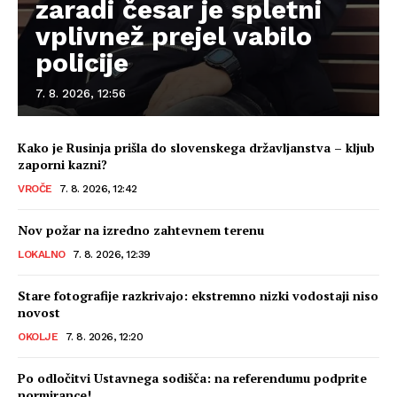
zaradi česar je spletni
vplivnež prejel vabilo
policije
7. 8. 2026, 12:56
Kako je Rusinja prišla do slovenskega državljanstva – kljub
zaporni kazni?
VROČE
7. 8. 2026, 12:42
Nov požar na izredno zahtevnem terenu
LOKALNO
7. 8. 2026, 12:39
Stare fotografije razkrivajo: ekstremno nizki vodostaji niso
novost
OKOLJE
7. 8. 2026, 12:20
Po odločitvi Ustavnega sodišča: na referendumu podprite
normirance!