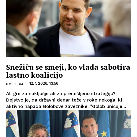
Snežiču se smeji, ko vlada sabotira
lastno koalicijo
12. 1. 2026, 13:56
POLITIKA
Ali gre za naključje ali za premišljeno strategijo?
Dejstvo je, da državni denar teče v roke nekoga, ki
aktivno napada Golobove zaveznike. "Golob uničuje...