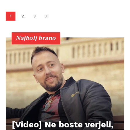
1
2
3
Najbolj brano
[Video] Ne boste verjeli,