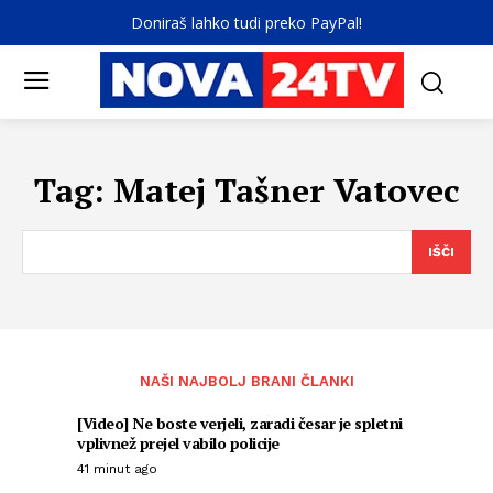
Doniraš lahko tudi preko PayPal!
Tag:
Matej Tašner Vatovec
IŠČI
NAŠI NAJBOLJ BRANI ČLANKI
[Video] Ne boste verjeli, zaradi česar je spletni
vplivnež prejel vabilo policije
41 minut ago