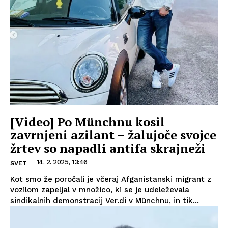
[Video] Po Münchnu kosil
zavrnjeni azilant – žalujoče svojce
žrtev so napadli antifa skrajneži
14. 2. 2025, 13:46
SVET
Kot smo že poročali je včeraj Afganistanski migrant z
vozilom zapeljal v množico, ki se je udeleževala
sindikalnih demonstracij Ver.di v Münchnu, in tik...