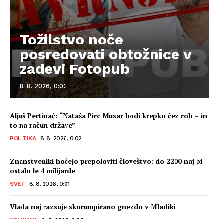
Tožilstvo noče
posredovati obtožnice v
zadevi Fotopub
8. 8. 2026, 0:03
Aljuš Pertinač: “Nataša Pirc Musar hodi krepko čez rob – in
to na račun države”
POLITIKA
8. 8. 2026, 0:02
Znanstveniki hočejo prepoloviti človeštvo: do 2200 naj bi
ostalo le 4 milijarde
SVET
8. 8. 2026, 0:01
Vlada naj razsuje skorumpirano gnezdo v Mladiki