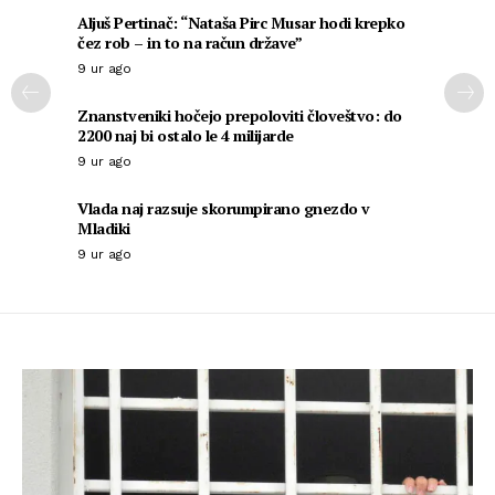
Aljuš Pertinač: “Nataša Pirc Musar hodi krepko
čez rob – in to na račun države”
9 ur ago
Znanstveniki hočejo prepoloviti človeštvo: do
2200 naj bi ostalo le 4 milijarde
9 ur ago
Vlada naj razsuje skorumpirano gnezdo v
Mladiki
9 ur ago