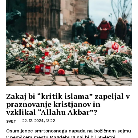
Zakaj bi “kritik islama” zapeljal v
praznovanje kristjanov in
vzklikal “Allahu Akbar”?
22. 12. 2024, 13:22
SVET
Osumljenec smrtonosnega napada na božičnem sejmu
v nemškem mestu Magdeburg naj bi bil 50-letni