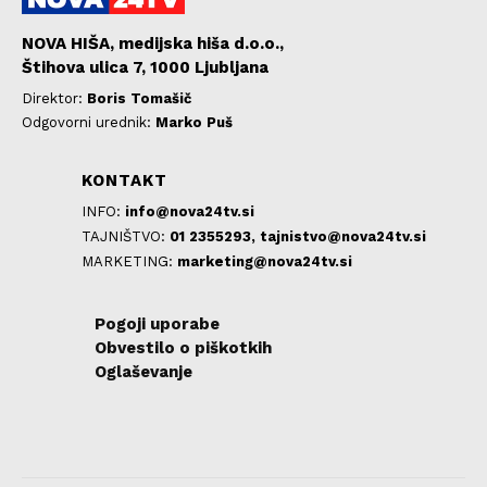
NOVA HIŠA, medijska hiša d.o.o.,
Štihova ulica 7, 1000 Ljubljana
Direktor:
Boris Tomašič
Odgovorni urednik:
Marko Puš
KONTAKT
INFO:
info@nova24tv.si
TAJNIŠTVO:
01 2355293,
tajnistvo@nova24tv.si
MARKETING:
marketing@nova24tv.si
Pogoji uporabe
Obvestilo o piškotkih
Oglaševanje