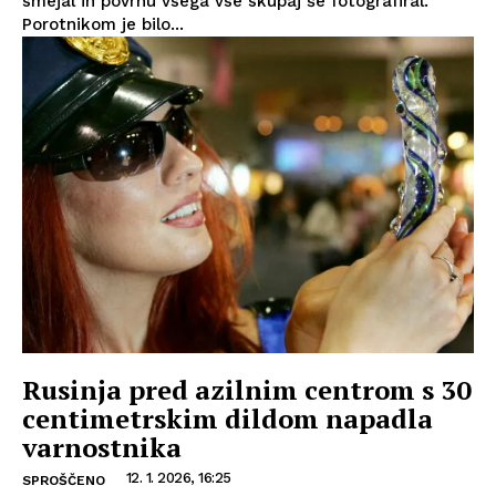
smejal in povrhu vsega vse skupaj še fotografiral.
Porotnikom je bilo...
Rusinja pred azilnim centrom s 30
centimetrskim dildom napadla
varnostnika
12. 1. 2026, 16:25
SPROŠČENO