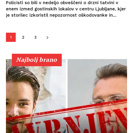
Policisti so bili v nedeljo obveščeni o drzni tatvini v
enem izmed gostinskih lokalov v centru Ljubljane, kjer
je storilec izkoristil nepozornost oškodovanke in...
1
2
3
Najbolj brano