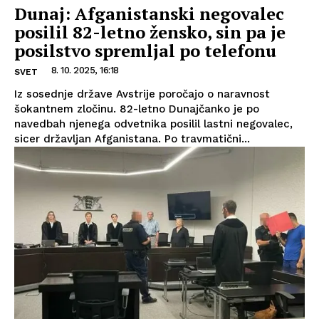
Dunaj: Afganistanski negovalec
posilil 82-letno žensko, sin pa je
posilstvo spremljal po telefonu
8. 10. 2025, 16:18
SVET
Iz sosednje države Avstrije poročajo o naravnost
šokantnem zločinu. 82-letno Dunajčanko je po
navedbah njenega odvetnika posilil lastni negovalec,
sicer državljan Afganistana. Po travmatični...