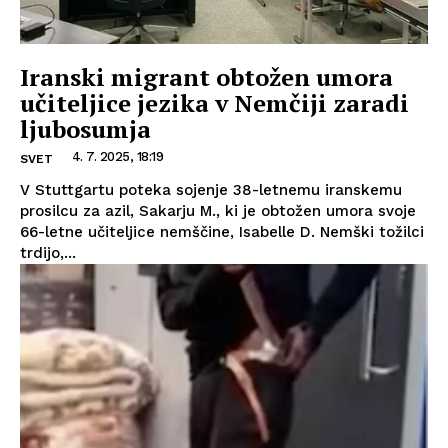
Iranski migrant obtožen umora
učiteljice jezika v Nemčiji zaradi
ljubosumja
4. 7. 2025, 18:19
SVET
V Stuttgartu poteka sojenje 38-letnemu iranskemu
prosilcu za azil, Sakarju M., ki je obtožen umora svoje
66-letne učiteljice nemščine, Isabelle D. Nemški tožilci
trdijo,...