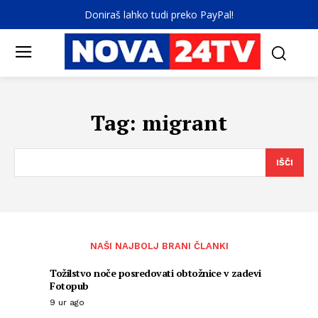
Doniraš lahko tudi preko PayPal!
Tag:
migrant
IŠČI
NAŠI NAJBOLJ BRANI ČLANKI
Tožilstvo noče posredovati obtožnice v zadevi
Fotopub
9 ur ago