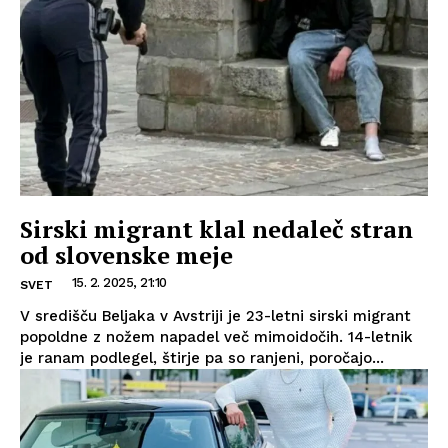
Sirski migrant klal nedaleč stran
od slovenske meje
15. 2. 2025, 21:10
SVET
V središču Beljaka v Avstriji je 23-letni sirski migrant
popoldne z nožem napadel več mimoidočih. 14-letnik
je ranam podlegel, štirje pa so ranjeni, poročajo...