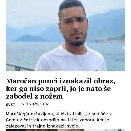
Maročan punci iznakazil obraz,
ker ga niso zaprli, jo je nato še
zabodel z nožem
12. 1. 2025, 18:37
SVET
Maroškega državljana, ki živi v Italiji, je sodišče v
Comu v četrtek obsodilo na 11 let zapora, ker je
zalezoval in trajno iznakazil svoje...