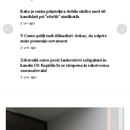
Kako je ruska prijateljica dobila službo med 60
kandidati pri “rdečih” sindikatih
2 uri ago
V Ceuto prišli tudi džihadisti: dokaz, da odprte
meje pomenijo nevarnost
3 ure ago
Zdravniki ostro proti Jankovićevi sežigalnici in
kanalu C0: Kopičila bi se strupena in rakotvorna
onesnaževala!
3 ure ago