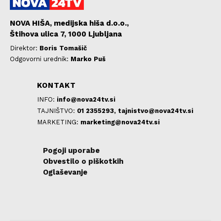
NOVA HIŠA, medijska hiša d.o.o.,
Štihova ulica 7, 1000 Ljubljana
Direktor:
Boris Tomašič
Odgovorni urednik:
Marko Puš
KONTAKT
INFO:
info@nova24tv.si
TAJNIŠTVO:
01 2355293,
tajnistvo@nova24tv.si
MARKETING:
marketing@nova24tv.si
Pogoji uporabe
Obvestilo o piškotkih
Oglaševanje