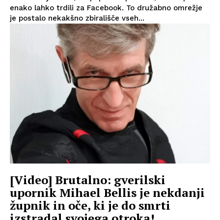
enako lahko trdili za Facebook. To družabno omrežje
je postalo nekakšno zbirališče vseh...
[Video] Brutalno: gverilski
upornik Mihael Bellis je nekdanji
župnik in oče, ki je do smrti
izstradal svojega otroka!