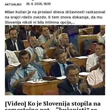
26. 6. 2026, 18:00
AKTUALNO
Milan Kučan je na proslavi dneva državnosti razkazoval
na srajci rdečo zvezdo. S tem znova dokazuje, da mu
Slovenija nikoli ni bila intimna opcija,...
[Video] Ko je Slovenija stopila na
samostojno pot – “kučanisti” so