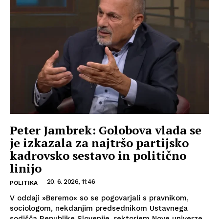
Peter Jambrek: Golobova vlada se
je izkazala za najtršo partijsko
kadrovsko sestavo in politično
linijo
20. 6. 2026, 11:46
POLITIKA
V oddaji »Beremo« so se pogovarjali s pravnikom,
sociologom, nekdanjim predsednikom Ustavnega
sodišča Republike Slovenije, rektorjem Nove univerze