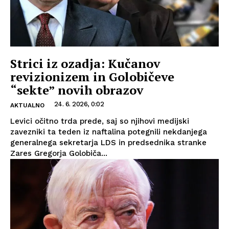
Strici iz ozadja: Kučanov
revizionizem in Golobičeve
“sekte” novih obrazov
24. 6. 2026, 0:02
AKTUALNO
Levici očitno trda prede, saj so njihovi medijski
zavezniki ta teden iz naftalina potegnili nekdanjega
generalnega sekretarja LDS in predsednika stranke
Zares Gregorja Golobiča...