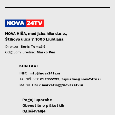
NOVA HIŠA, medijska hiša d.o.o.,
Štihova ulica 7, 1000 Ljubljana
Direktor:
Boris Tomašič
Odgovorni urednik:
Marko Puš
KONTAKT
INFO:
info@nova24tv.si
TAJNIŠTVO:
01 2355293,
tajnistvo@nova24tv.si
MARKETING:
marketing@nova24tv.si
Pogoji uporabe
Obvestilo o piškotkih
Oglaševanje