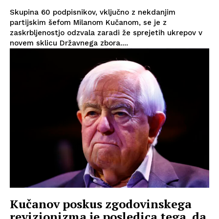
Skupina 60 podpisnikov, vključno z nekdanjim
partijskim šefom Milanom Kučanom, se je z
zaskrbljenostjo odzvala zaradi že sprejetih ukrepov v
novem sklicu Državnega zbora....
Kučanov poskus zgodovinskega
revizionizma je posledica tega, da