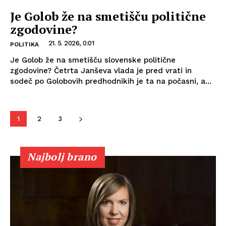
Je Golob že na smetišču politične
zgodovine?
21. 5. 2026, 0:01
POLITIKA
Je Golob že na smetišču slovenske politične
zgodovine? Četrta Janševa vlada je pred vrati in
sodeč po Golobovih predhodnikih je ta na počasni, a...
1
2
3
Najbolj brano