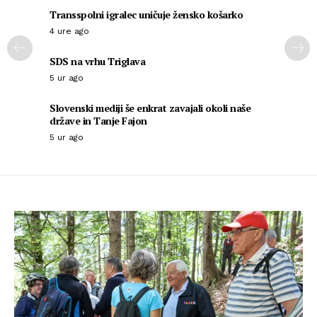
Transspolni igralec uničuje žensko košarko
4 ure ago
SDS na vrhu Triglava
5 ur ago
Slovenski mediji še enkrat zavajali okoli naše
države in Tanje Fajon
5 ur ago