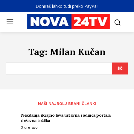
Doniraš lahko tudi preko PayPal!
Tag:
Milan Kučan
IŠČI
NAŠI NAJBOLJ BRANI ČLANKI
Nekdanja skrajno leva ustavna sodnica postala
državna tožilka
3 ure ago