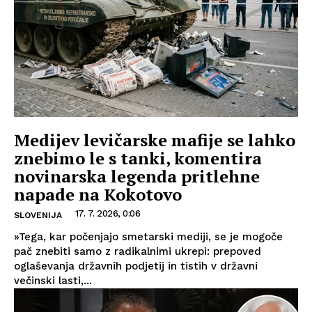
Medijev levičarske mafije se lahko
znebimo le s tanki, komentira
novinarska legenda pritlehne
napade na Kokotovo
17. 7. 2026, 0:06
SLOVENIJA
»Tega, kar počenjajo smetarski mediji, se je mogoče
pač znebiti samo z radikalnimi ukrepi: prepoved
oglaševanja državnih podjetij in tistih v državni
večinski lasti,...