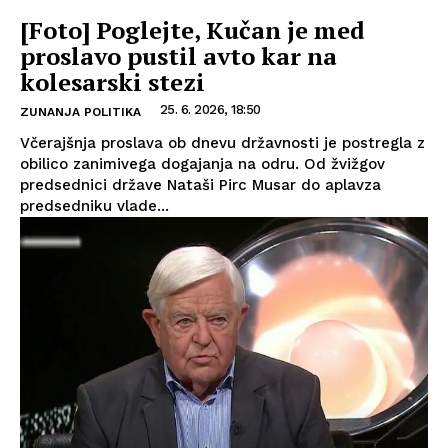
[Foto] Poglejte, Kučan je med
proslavo pustil avto kar na
kolesarski stezi
25. 6. 2026, 18:50
ZUNANJA POLITIKA
Včerajšnja proslava ob dnevu državnosti je postregla z
obilico zanimivega dogajanja na odru. Od žvižgov
predsednici države Nataši Pirc Musar do aplavza
predsedniku vlade...