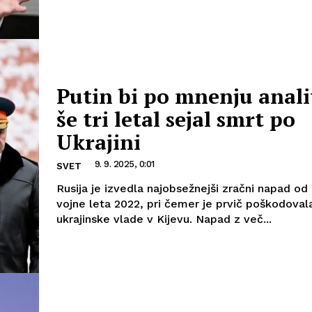
Putin bi po mnenju anali
še tri letal sejal smrt po
Ukrajini
9. 9. 2025, 0:01
SVET
Rusija je izvedla najobsežnejši zračni napad od
vojne leta 2022, pri čemer je prvič poškodova
ukrajinske vlade v Kijevu. Napad z več...