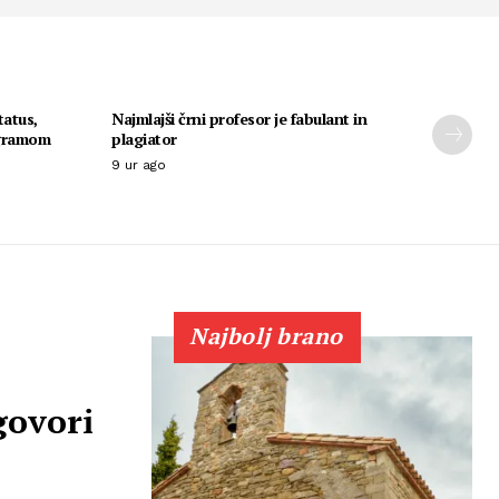
tatus,
Najmlajši črni profesor je fabulant in
ogramom
plagiator
9 ur ago
Najbolj brano
govori