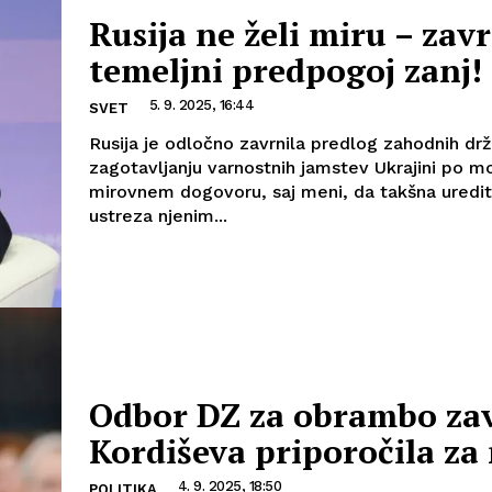
Rusija ne želi miru – zav
temeljni predpogoj zanj!
5. 9. 2025, 16:44
SVET
Rusija je odločno zavrnila predlog zahodnih dr
zagotavljanju varnostnih jamstev Ukrajini po 
mirovnem dogovoru, saj meni, da takšna uredi
ustreza njenim...
Odbor DZ za obrambo zav
Kordiševa priporočila za
4. 9. 2025, 18:50
POLITIKA