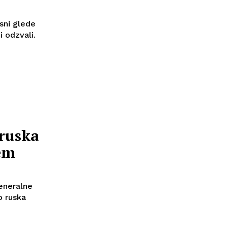
sni glede
i odzvali.
 ruska
em
eneralne
o ruska