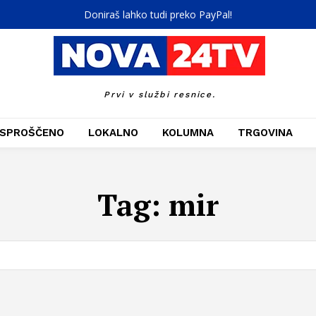
Doniraš lahko tudi preko PayPal!
Prvi v službi resnice.
SPROŠČENO
LOKALNO
KOLUMNA
TRGOVINA
Tag:
mir