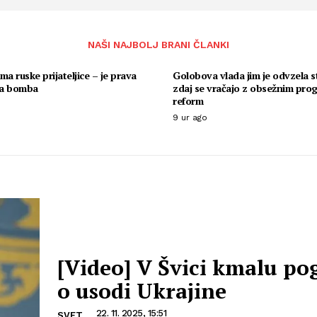
NAŠI NAJBOLJ BRANI ČLANKI
ma ruske prijateljice – je prava
Golobova vlada jim je odvzela s
na bomba
zdaj se vračajo z obsežnim pr
reform
9 ur ago
[Video] V Švici kmalu po
o usodi Ukrajine
22. 11. 2025, 15:51
SVET