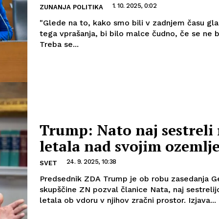
1. 10. 2025, 0:02
ZUNANJA POLITIKA
"Glede na to, kako smo bili v zadnjem času gla
tega vprašanja, bi bilo malce čudno, če se ne b
Treba se...
Trump: Nato naj sestreli
letala nad svojim ozemlj
24. 9. 2025, 10:38
SVET
Predsednik ZDA Trump je ob robu zasedanja G
skupščine ZN pozval članice Nata, naj sestrelij
letala ob vdoru v njihov zračni prostor. Izjava...