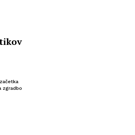
tikov
 začetka
la zgradbo