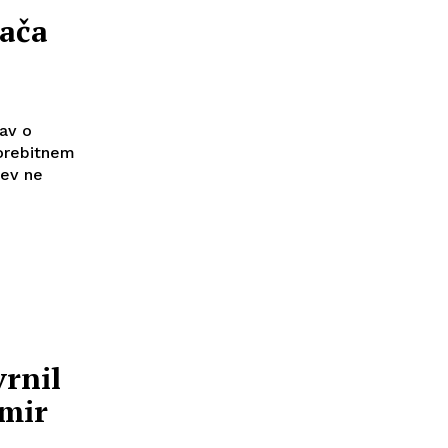
rača
žav o
morebitnem
tev ne
rnil
 mir