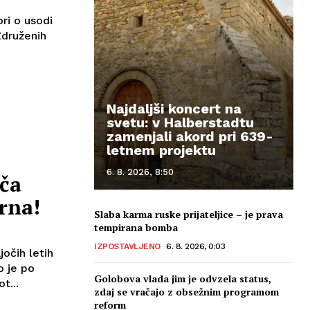
ri o usodi
Združenih
Najdaljši koncert na
svetu: v Halberstadtu
zamenjali akord pri 639-
letnem projektu
6. 8. 2026, 8:50
oča
rna!
Slaba karma ruske prijateljice – je prava
tempirana bomba
IZPOSTAVLJENO
6. 8. 2026, 0:03
jočih letih
o je po
Golobova vlada jim je odvzela status,
t...
zdaj se vračajo z obsežnim programom
reform