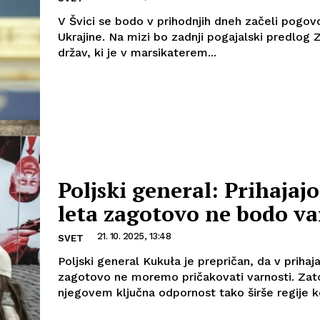
V Švici se bodo v prihodnjih dneh začeli pogovo
Ukrajine. Na mizi bo zadnji pogajalski predlog 
držav, ki je v marsikaterem...
Poljski general: Prihajaj
leta zagotovo ne bodo va
21. 10. 2025, 13:48
SVET
Poljski general Kukuła je prepričan, da v prihaja
zagotovo ne moremo pričakovati varnosti. Zat
njegovem ključna odpornost tako širše regije ko