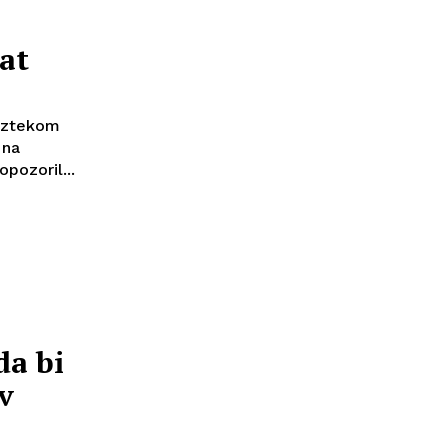
at
 iztekom
 na
pozoril...
da bi
v