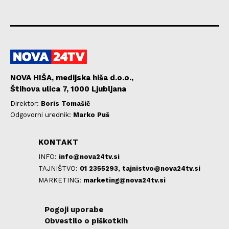
NOVA HIŠA, medijska hiša d.o.o.,
Štihova ulica 7, 1000 Ljubljana
Direktor:
Boris Tomašič
Odgovorni urednik:
Marko Puš
KONTAKT
INFO:
info@nova24tv.si
TAJNIŠTVO:
01 2355293,
tajnistvo@nova24tv.si
MARKETING:
marketing@nova24tv.si
Pogoji uporabe
Obvestilo o piškotkih