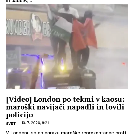
in padcev,...
[Video] London po tekmi v kaosu:
maroški navijači napadli in lovili
policijo
10. 7. 2026, 9:21
SVET
V Londonu so po porazu maroške reprezentance proti