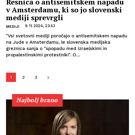
Resnica o antisemitskem napadu
v Amsterdamu, ki so jo slovenski
mediji sprevrgli
9. 11. 2024, 23:43
MEDIJI
"Vsi svetovni mediji poročajo o antisemitskem napadu
na Jude v Amsterdamu, le slovenska medijska
greznica sanja o "spopadu med izraelskimi in
propalestinskimi protestniki". O...
1
2
3
Najbolj brano