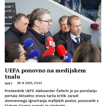
UEFA ponovno na medijskem
tnalu
29. 8. 2025, 23:43
SVET
Predsednik UEFE Aleksander Čeferin je po poročanju
portala Aktuelno znova tarča kritik zaradi
domnevnega ignoriranja mafijskih poslov, povezanih s
klubom Crvena zvezda in njegovim...