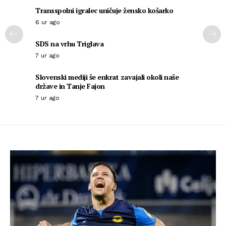
Transspolni igralec uničuje žensko košarko
6 ur ago
SDS na vrhu Triglava
7 ur ago
Slovenski mediji še enkrat zavajali okoli naše
države in Tanje Fajon
7 ur ago