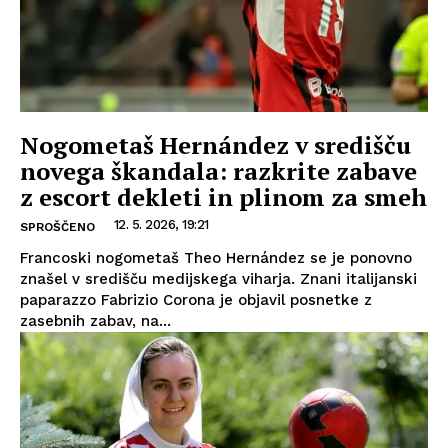
Nogometaš Hernández v središču
novega škandala: razkrite zabave
z escort dekleti in plinom za smeh
12. 5. 2026, 19:21
SPROŠČENO
Francoski nogometaš Theo Hernández se je ponovno
znašel v središču medijskega viharja. Znani italijanski
paparazzo Fabrizio Corona je objavil posnetke z
zasebnih zabav, na...