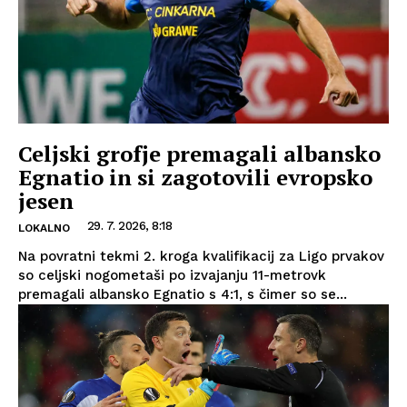
Celjski grofje premagali albansko
Egnatio in si zagotovili evropsko
jesen
29. 7. 2026, 8:18
LOKALNO
Na povratni tekmi 2. kroga kvalifikacij za Ligo prvakov
so celjski nogometaši po izvajanju 11-metrovk
premagali albansko Egnatio s 4:1, s čimer so se...