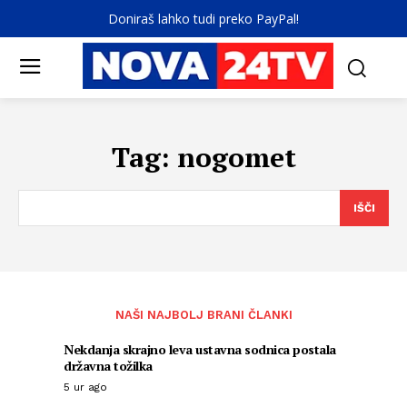
Doniraš lahko tudi preko PayPal!
Tag:
nogomet
IŠČI
NAŠI NAJBOLJ BRANI ČLANKI
Nekdanja skrajno leva ustavna sodnica postala
državna tožilka
5 ur ago