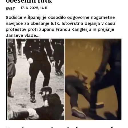
obešenih lutk
17. 6. 2025, 14:11
SVET
Sodišče v Španiji je obsodilo odgovorne nogometne
navijače za obešanje lutk. Istovrstna dejanja v času
protestov proti županu Francu Kanglerju in prejšnje
Janševe vlade...