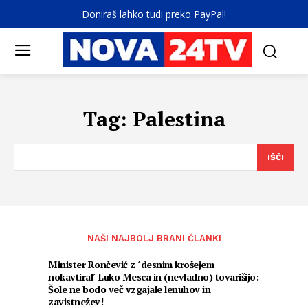
Doniraš lahko tudi preko PayPal!
Tag:
Palestina
IŠČI
NAŠI NAJBOLJ BRANI ČLANKI
Minister Rončević z ´desnim krošejem
nokavtiral´ Luko Mesca in (nevladno) tovarišijo:
Šole ne bodo več vzgajale lenuhov in
zavistnežev!