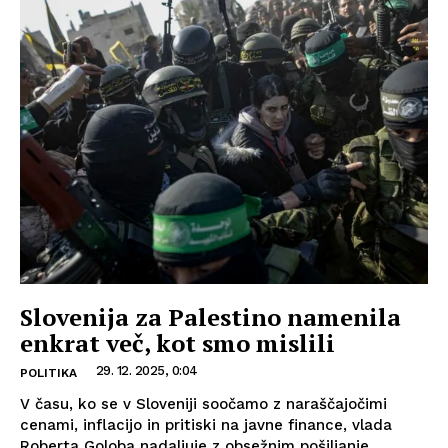
Slovenija za Palestino namenila
enkrat več, kot smo mislili
29. 12. 2025, 0:04
POLITIKA
V času, ko se v Sloveniji soočamo z naraščajočimi
cenami, inflacijo in pritiski na javne finance, vlada
Roberta Goloba nadaljuje z obsežnim pošiljanje