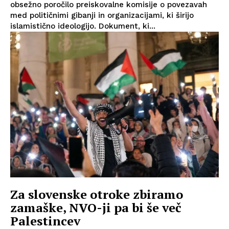
obsežno poročilo preiskovalne komisije o povezavah
med političnimi gibanji in organizacijami, ki širijo
islamistično ideologijo. Dokument, ki...
Za slovenske otroke zbiramo
zamaške, NVO-ji pa bi še več
Palestincev