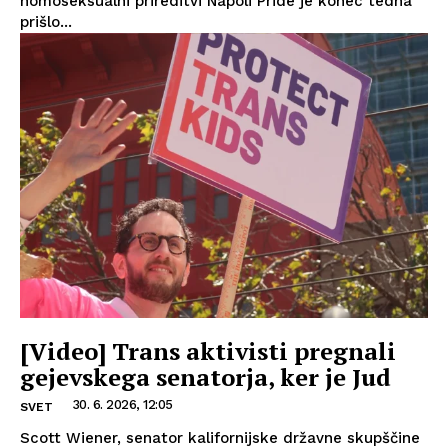
homoseksualni prireditvi Napoli Pride je konec tedna
prišlo...
[Video] Trans aktivisti pregnali
gejevskega senatorja, ker je Jud
30. 6. 2026, 12:05
SVET
Scott Wiener, senator kalifornijske državne skupščine