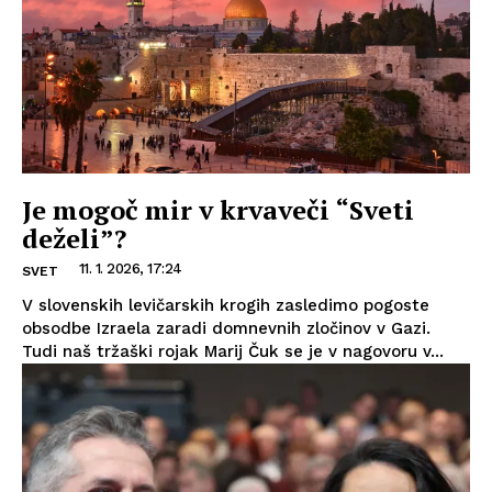
Je mogoč mir v krvaveči “Sveti
deželi”?
11. 1. 2026, 17:24
SVET
V slovenskih levičarskih krogih zasledimo pogoste
obsodbe Izraela zaradi domnevnih zločinov v Gazi.
Tudi naš tržaški rojak Marij Čuk se je v nagovoru v...