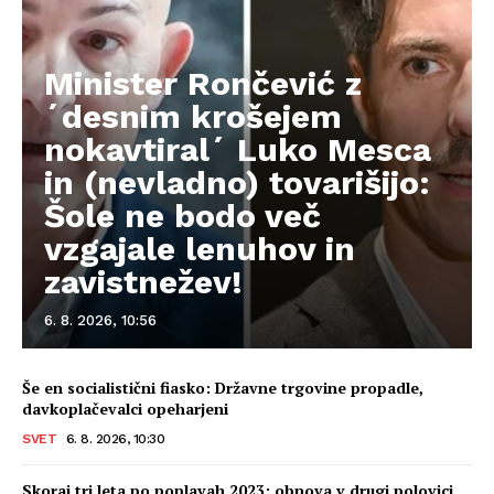
Minister Rončević z
´desnim krošejem
nokavtiral´ Luko Mesca
in (nevladno) tovarišijo:
Šole ne bodo več
vzgajale lenuhov in
zavistnežev!
6. 8. 2026, 10:56
Še en socialistični fiasko: Državne trgovine propadle,
davkoplačevalci opeharjeni
SVET
6. 8. 2026, 10:30
Skoraj tri leta po poplavah 2023: obnova v drugi polovici,