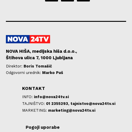
NOVA HIŠA, medijska hiša d.o.o.,
Štihova ulica 7, 1000 Ljubljana
Direktor:
Boris Tomašič
Odgovorni urednik:
Marko Puš
KONTAKT
INFO:
info@nova24tv.si
TAJNIŠTVO:
01 2355293,
tajnistvo@nova24tv.si
MARKETING:
marketing@nova24tv.si
Pogoji uporabe