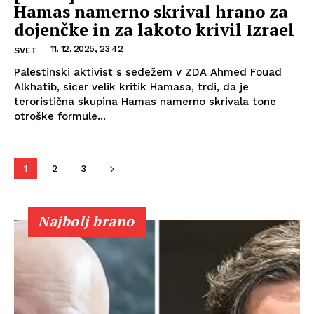
Hamas namerno skrival hrano za
dojenčke in za lakoto krivil Izrael
11. 12. 2025, 23:42
SVET
Palestinski aktivist s sedežem v ZDA Ahmed Fouad
Alkhatib, sicer velik kritik Hamasa, trdi, da je
teroristična skupina Hamas namerno skrivala tone
otroške formule...
1
2
3
Najbolj brano