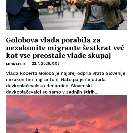
Golobova vlada porabila za
nezakonite migrante šestkrat več
kot vse preostale vlade skupaj
22. 1. 2026, 0:03
MIGRACIJE
Vlada Roberta Goloba je najprej odprla vrata Slovenije
nezakonitim migrantom. Nato pa je še odprla
davkoplačevalsko denarnico. Slovenski
davkoplačevalci so samo v zadnjih štirih...