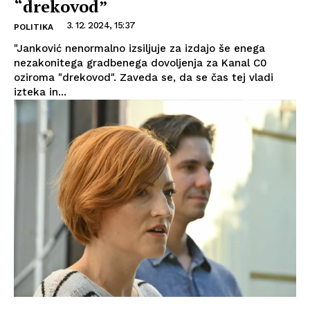
“drekovod”
3. 12. 2024, 15:37
POLITIKA
"Janković nenormalno izsiljuje za izdajo še enega
nezakonitega gradbenega dovoljenja za Kanal C0
oziroma "drekovod". Zaveda se, da se čas tej vladi
izteka in...