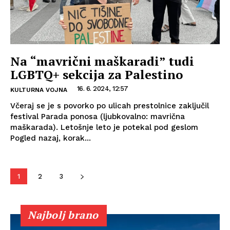
Na “mavrični maškaradi” tudi
LGBTQ+ sekcija za Palestino
16. 6. 2024, 12:57
KULTURNA VOJNA
Včeraj se je s povorko po ulicah prestolnice zaključil
festival Parada ponosa (ljubkovalno: mavrična
maškarada). Letošnje leto je potekal pod geslom
Pogled nazaj, korak...
1
2
3
Najbolj brano