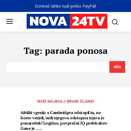
Doniraš lahko tudi preko PayPal!
Tag:
parada ponosa
IŠČI
NAŠI NAJBOLJ BRANI ČLANKI
Afriški »genij« s Cambridgea odstopil in, ne
boste verjeli, tudi njegova odstopna izjava je
ponaredek! Logično, povprečni IQ prebivalcev
Gane je …..