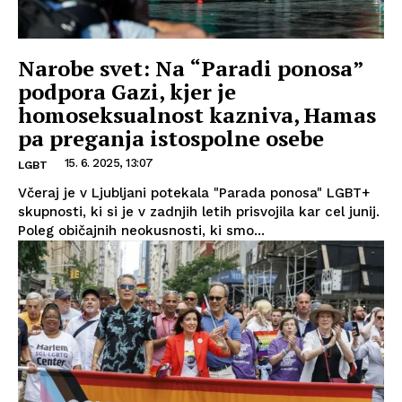
Narobe svet: Na “Paradi ponosa”
podpora Gazi, kjer je
homoseksualnost kazniva, Hamas
pa preganja istospolne osebe
15. 6. 2025, 13:07
LGBT
Včeraj je v Ljubljani potekala "Parada ponosa" LGBT+
skupnosti, ki si je v zadnjih letih prisvojila kar cel junij.
Poleg običajnih neokusnosti, ki smo...