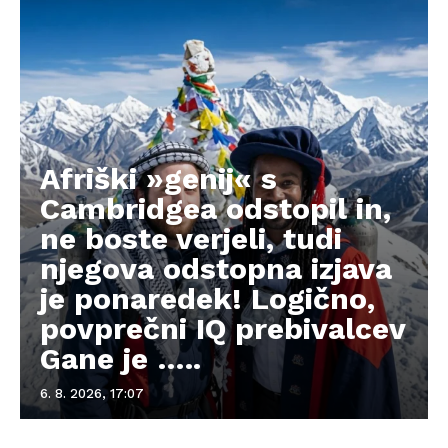
Afriški »genij« s
Cambridgea odstopil in,
ne boste verjeli, tudi
njegova odstopna izjava
je ponaredek! Logično,
povprečni IQ prebivalcev
Gane je …..
6. 8. 2026, 17:07