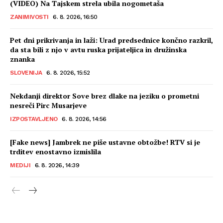
(VIDEO) Na Tajskem strela ubila nogometaša
ZANIMIVOSTI
6. 8. 2026, 16:50
Pet dni prikrivanja in laži: Urad predsednice končno razkril,
da sta bili z njo v avtu ruska prijateljica in družinska
znanka
SLOVENIJA
6. 8. 2026, 15:52
Nekdanji direktor Sove brez dlake na jeziku o prometni
nesreči Pirc Musarjeve
IZPOSTAVLJENO
6. 8. 2026, 14:56
[Fake news] Jambrek ne piše ustavne obtožbe! RTV si je
trditev enostavno izmislila
MEDIJI
6. 8. 2026, 14:39