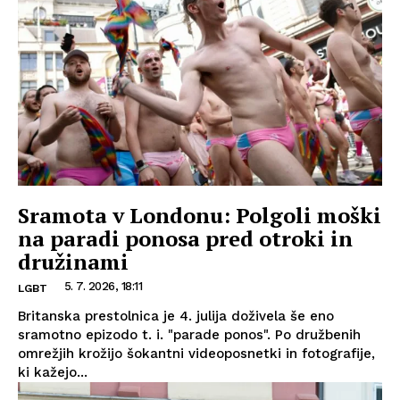
Sramota v Londonu: Polgoli moški
na paradi ponosa pred otroki in
družinami
5. 7. 2026, 18:11
LGBT
Britanska prestolnica je 4. julija doživela še eno
sramotno epizodo t. i. "parade ponos". Po družbenih
omrežjih krožijo šokantni videoposnetki in fotografije,
ki kažejo...