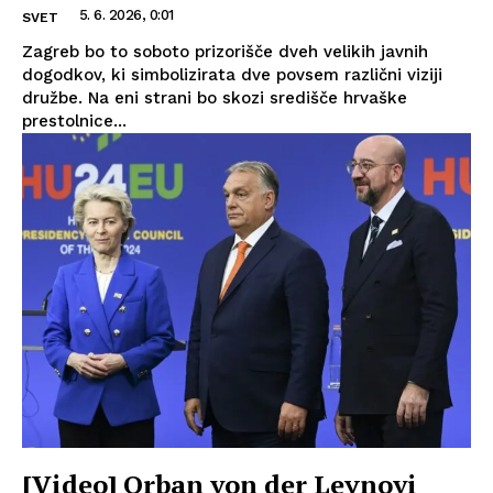
5. 6. 2026, 0:01
SVET
Zagreb bo to soboto prizorišče dveh velikih javnih
dogodkov, ki simbolizirata dve povsem različni viziji
družbe. Na eni strani bo skozi središče hrvaške
prestolnice...
[Video] Orban von der Leynovi