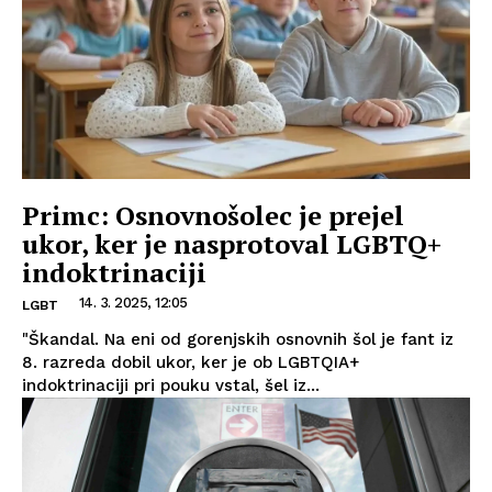
Primc: Osnovnošolec je prejel
ukor, ker je nasprotoval LGBTQ+
indoktrinaciji
14. 3. 2025, 12:05
LGBT
"Škandal. Na eni od gorenjskih osnovnih šol je fant iz
8. razreda dobil ukor, ker je ob LGBTQIA+
indoktrinaciji pri pouku vstal, šel iz...