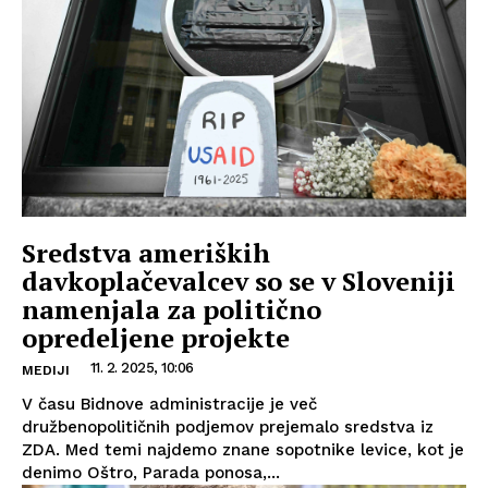
Sredstva ameriških
davkoplačevalcev so se v Sloveniji
namenjala za politično
opredeljene projekte
11. 2. 2025, 10:06
MEDIJI
V času Bidnove administracije je več
družbenopolitičnih podjemov prejemalo sredstva iz
ZDA. Med temi najdemo znane sopotnike levice, kot je
denimo Oštro, Parada ponosa,...