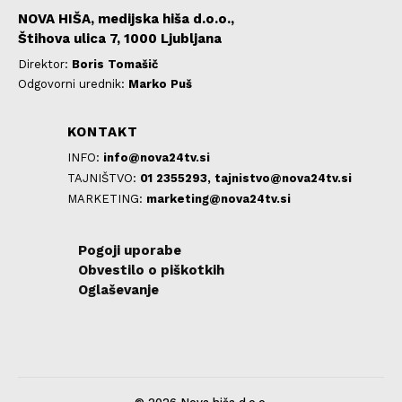
NOVA HIŠA, medijska hiša d.o.o.,
Štihova ulica 7, 1000 Ljubljana
Direktor:
Boris Tomašič
Odgovorni urednik:
Marko Puš
KONTAKT
INFO:
info@nova24tv.si
TAJNIŠTVO:
01 2355293,
tajnistvo@nova24tv.si
MARKETING:
marketing@nova24tv.si
Pogoji uporabe
Obvestilo o piškotkih
Oglaševanje