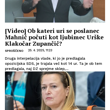
[Video] Ob kateri uri se poslanec
Mahnič počuti kot ljubimec Urške
Klakočar Zupančič?
25. 4. 2025, 11:23
SPROŠČENO
Druga interpelacija vlade, ki jo je predlagala
opozicijska SDS, je trajala več kot 14 ur. Ta je ob tem
predlagala, naj DZ sprejme sklep,...