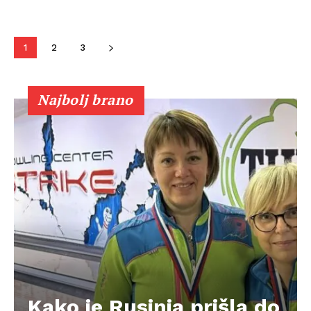
1
2
3
Najbolj brano
Kako je Rusinja prišla do