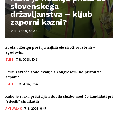
slovenskega
državljanstva – kljub
zaporni kazni?
7. 8. 2026, 10:42
Ebola v Kongu postaja najhitreje šireči se izbruh v
zgodovini
SVET
7. 8. 2026, 10:21
Fauci zavrača sodelovanje s kongresom, bo pristal za
zapahi?
SVET
7. 8. 2026, 9:54
Kako je ruska prijateljica dobila službo med 60 kandidati pri
“rdečih” sindikatih
AKTUALNO
7. 8. 2026, 9:47