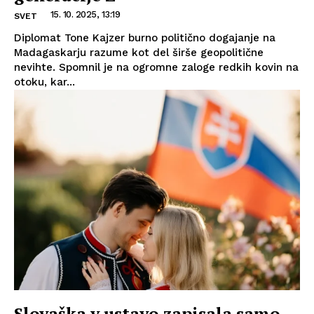
15. 10. 2025, 13:19
SVET
Diplomat Tone Kajzer burno politično dogajanje na
Madagaskarju razume kot del širše geopolitične
nevihte. Spomnil je na ogromne zaloge redkih kovin na
otoku, kar...
Slovaška v ustavo zapisala samo