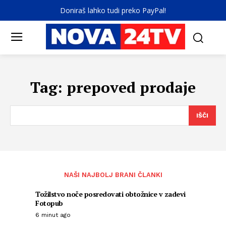
Doniraš lahko tudi preko PayPal!
Tag:
prepoved prodaje
IŠČI
NAŠI NAJBOLJ BRANI ČLANKI
Tožilstvo noče posredovati obtožnice v zadevi
Fotopub
6 minut ago