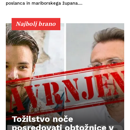
poslanca in mariborskega župana....
Najbolj brano
Tožilstvo noče
posredovati obtožnice v