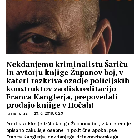
Nekdanjemu kriminalistu Šariču
in avtorju knjige Županov boj, v
kateri razkriva ozadje policijskih
konstruktov za diskreditacijo
Franca Kanglerja, prepovedali
prodajo knjige v Hočah!
29. 6. 2018, 0:23
SLOVENIJA
Pred kratkim je izšla knjiga Županov boj, v katerem je
opisano zakulisje osebne in politične apokalipse
Franca Kanglerja, nekdanjega državnozborskega