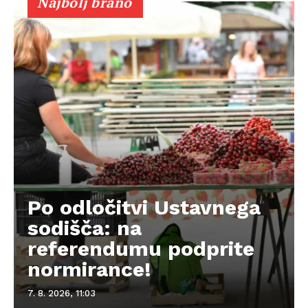
Najbolj brano
Po odločitvi Ustavnega
sodišča: na
referendumu podprite
normirance!
7. 8. 2026, 11:03