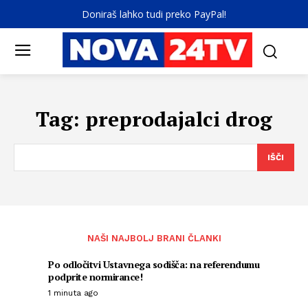
Doniraš lahko tudi preko PayPal!
Tag:
preprodajalci drog
IŠČI
NAŠI NAJBOLJ BRANI ČLANKI
Po odločitvi Ustavnega sodišča: na referendumu
podprite normirance!
1 minuta ago