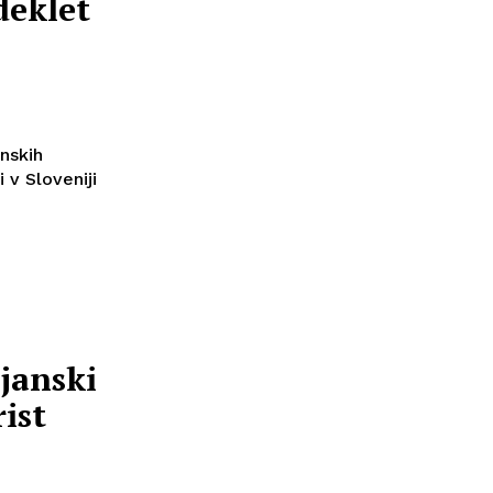
deklet
nskih
 v Sloveniji
janski
ist