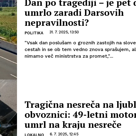
Dan po tragediji – je pet 
umrlo zaradi Darsovih
nepravilnosti?
31. 7. 2025, 13:50
POLITIKA
"Vsak dan poslušam o groznih zastojih na slove
cestah in se ob tem vedno znova sprašujem, ali
nimamo več ministrstva za promet,"...
Tragična nesreča na ljubl
obvoznici: 49-letni motor
umrl na kraju nesreče
6. 7. 2025, 12:45
LOKALNO