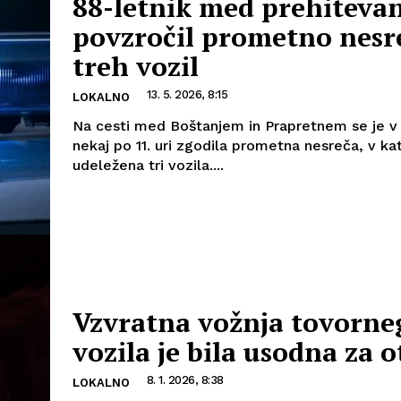
88-letnik med prehiteva
povzročil prometno nesr
treh vozil
13. 5. 2026, 8:15
LOKALNO
Na cesti med Boštanjem in Prapretnem se je v
nekaj po 11. uri zgodila prometna nesreča, v kat
udeležena tri vozila....
Vzvratna vožnja tovorne
vozila je bila usodna za 
8. 1. 2026, 8:38
LOKALNO