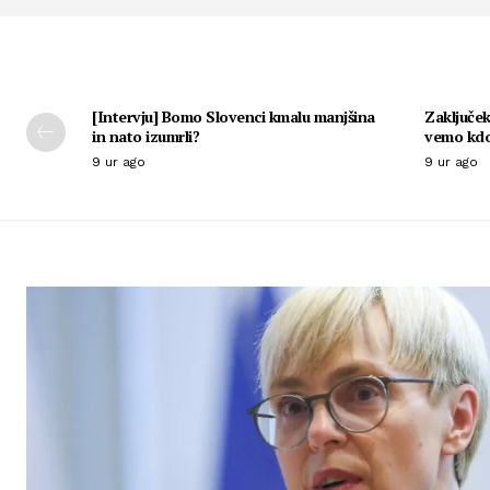
[Intervju] Bomo Slovenci kmalu manjšina
Zaključek
in nato izumrli?
vemo kdo
9 ur ago
9 ur ago