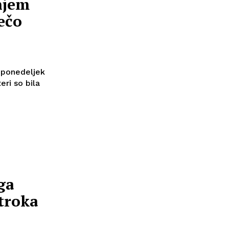
njem
ečo
 ponedeljek
eri so bila
ga
otroka