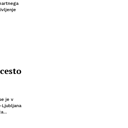
Šmartnega
ivljenje
ocesto
se je v
-Ljubljana
...