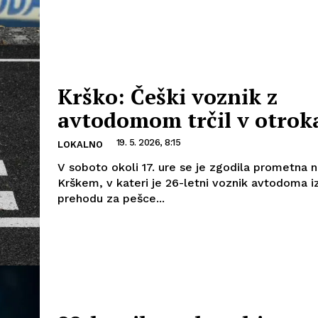
Krško: Češki voznik z
avtodomom trčil v otrok
19. 5. 2026, 8:15
LOKALNO
V soboto okoli 17. ure se je zgodila prometna 
Krškem, v kateri je 26-letni voznik avtodoma i
prehodu za pešce...