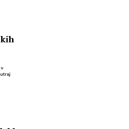
ikih
 v
utraj