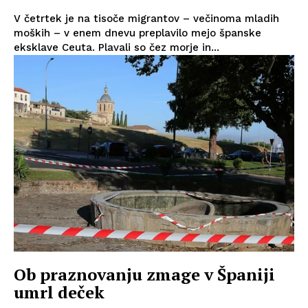
V četrtek je na tisoče migrantov – večinoma mladih
moških – v enem dnevu preplavilo mejo španske
eksklave Ceuta. Plavali so čez morje in...
Ob praznovanju zmage v Španiji
umrl deček