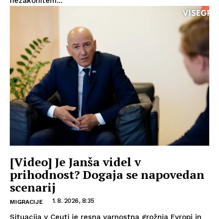
nezakonitem...
[Video] Je Janša videl v
prihodnost? Dogaja se napovedan
scenarij
1. 8. 2026, 8:35
MIGRACIJE
Situacija v Ceuti je resna varnostna grožnja Evropi in