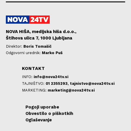
NOVA HIŠA, medijska hiša d.o.o.,
Štihova ulica 7, 1000 Ljubljana
Direktor:
Boris Tomašič
Odgovorni urednik:
Marko Puš
KONTAKT
INFO:
info@nova24tv.si
TAJNIŠTVO:
01 2355293,
tajnistvo@nova24tv.si
MARKETING:
marketing@nova24tv.si
Pogoji uporabe
Obvestilo o piškotkih
Oglaševanje