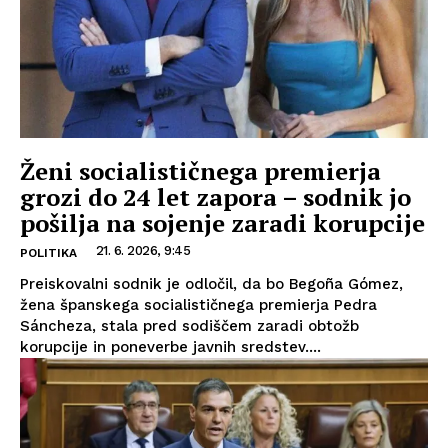
Ženi socialističnega premierja
grozi do 24 let zapora – sodnik jo
pošilja na sojenje zaradi korupcije
21. 6. 2026, 9:45
POLITIKA
Preiskovalni sodnik je odločil, da bo Begoña Gómez,
žena španskega socialističnega premierja Pedra
Sáncheza, stala pred sodiščem zaradi obtožb
korupcije in poneverbe javnih sredstev....