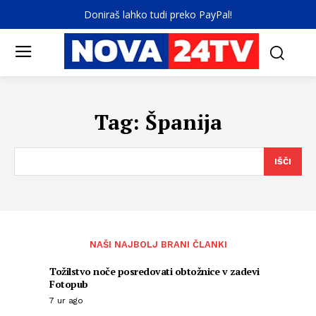
Doniraš lahko tudi preko PayPal!
Tag:
Španija
IŠČI
NAŠI NAJBOLJ BRANI ČLANKI
Tožilstvo noče posredovati obtožnice v zadevi
Fotopub
7 ur ago