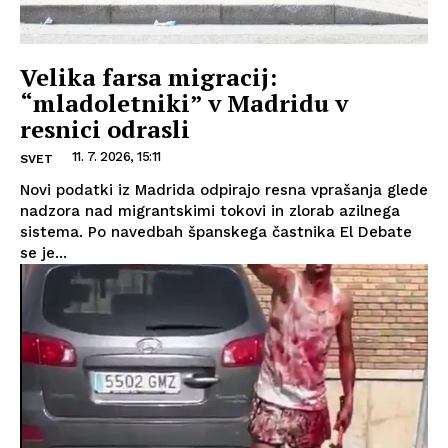
Velika farsa migracij:
“mladoletniki” v Madridu v
resnici odrasli
11. 7. 2026, 15:11
SVET
Novi podatki iz Madrida odpirajo resna vprašanja glede
nadzora nad migrantskimi tokovi in zlorab azilnega
sistema. Po navedbah španskega častnika El Debate
se je...