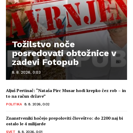
Tožilstvo noče
posredovati obtožnice v
zadevi Fotopub
8. 8. 2026, 0:03
Aljuš Pertinač: “Nataša Pirc Musar hodi krepko čez rob – in
to na račun države”
POLITIKA
8. 8. 2026, 0:02
Znanstveniki hočejo prepoloviti človeštvo: do 2200 naj bi
ostalo le 4 milijarde
SVET
8. 8. 2026, 0:01