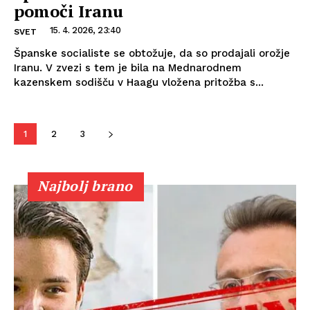
pomoči Iranu
15. 4. 2026, 23:40
SVET
Španske socialiste se obtožuje, da so prodajali orožje
Iranu. V zvezi s tem je bila na Mednarodnem
kazenskem sodišču v Haagu vložena pritožba s...
1
2
3
Najbolj brano