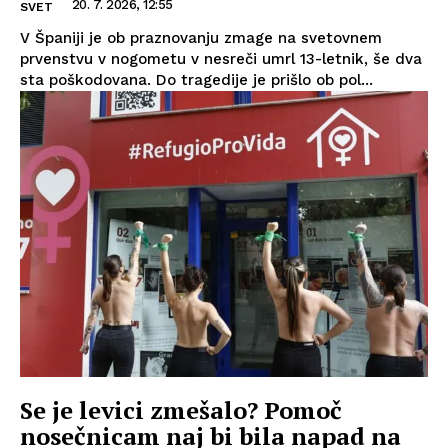
20. 7. 2026, 12:55
SVET
V Španiji je ob praznovanju zmage na svetovnem
prvenstvu v nogometu v nesreči umrl 13-letnik, še dva
sta poškodovana. Do tragedije je prišlo ob pol...
Se je levici zmešalo? Pomoč
nosečnicam naj bi bila napad na