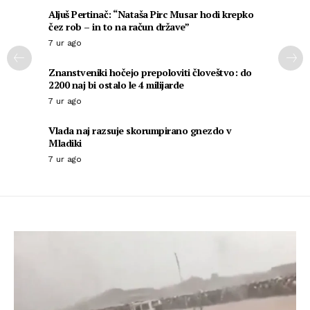
Aljuš Pertinač: “Nataša Pirc Musar hodi krepko
čez rob – in to na račun države”
7 ur ago
Znanstveniki hočejo prepoloviti človeštvo: do
2200 naj bi ostalo le 4 milijarde
7 ur ago
Vlada naj razsuje skorumpirano gnezdo v
Mladiki
7 ur ago