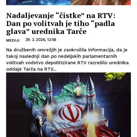
Nadaljevanje “čistke” na RTV:
Dan po volitvah je tiho “padla
glava” urednika Tarče
29. 3. 2026, 12:58
MEDIJI
Na družbenih omrežjih je zaokrožila informacija, da je
takoj naslednji dan po nedeljskih parlamentarnih
volitvah vodstvo depolitizirane RTV razrešilo urednika
oddaje Tarča na RTV...