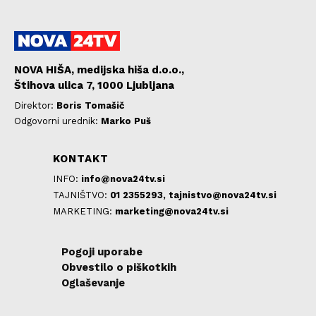
NOVA HIŠA, medijska hiša d.o.o.,
Štihova ulica 7, 1000 Ljubljana
Direktor:
Boris Tomašič
Odgovorni urednik:
Marko Puš
KONTAKT
INFO:
info@nova24tv.si
TAJNIŠTVO:
01 2355293,
tajnistvo@nova24tv.si
MARKETING:
marketing@nova24tv.si
Pogoji uporabe
Obvestilo o piškotkih
Oglaševanje