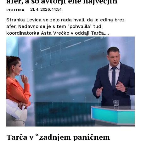
afer, a so avtorji ene največjih
21. 4. 2026, 14:54
POLITIKA
Stranka Levica se zelo rada hvali, da je edina brez
afer. Nedavno se je s tem "pohvalila" tudi
koordinatorka Asta Vrečko v oddaji Tarča,...
Tarča v “zadnjem paničnem