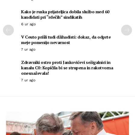
Kako je ruska prijateljica dobila službo med 60
kandidati pri “rdečih” sindikatih
6 ur ago
V Ceuto prišli tudi džihadisti: dokaz, da odprte
meje pomenijo nevarnost
7 ur ago
Zdravniki ostro proti Jankovićevi sežigalnici in
kanalu C0: Kopičila bi se strupena in rakotvorna
onesnaževala!
7 ur ago