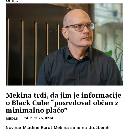
tem...
Mekina trdi, da jim je informacije
o Black Cube “posredoval občan z
minimalno plačo”
24. 5. 2026, 18:34
MEDIJI
Novinar Mladine Borut Mekina se je na družbenih