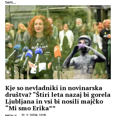
tem...
Kje so nevladniki in novinarska
društva? “Štiri leta nazaj bi gorela
Ljubljana in vsi bi nosili majčko
“Mi smo Erika””
12. 2. 2026, 13:15
MEDIJI