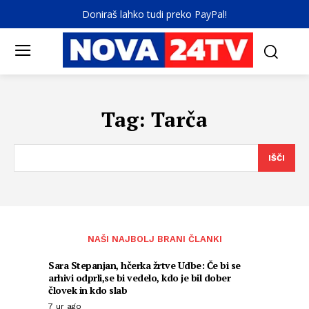
Doniraš lahko tudi preko PayPal!
Tag:
Tarča
IŠČI
NAŠI NAJBOLJ BRANI ČLANKI
Sara Stepanjan, hčerka žrtve Udbe: Če bi se
arhivi odprli,se bi vedelo, kdo je bil dober
človek in kdo slab
7 ur ago