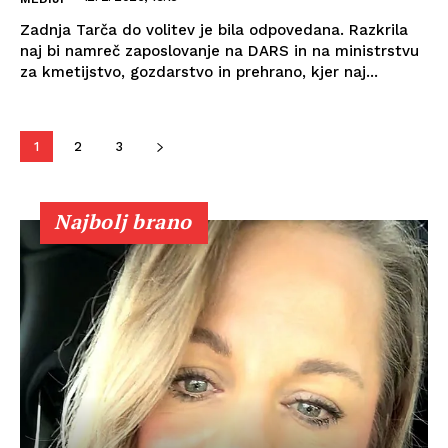
Zadnja Tarča do volitev je bila odpovedana. Razkrila
naj bi namreč zaposlovanje na DARS in na ministrstvu
za kmetijstvo, gozdarstvo in prehrano, kjer naj...
1
2
3
Najbolj brano