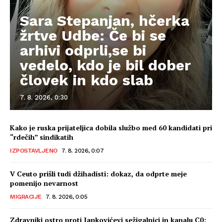
Sara Stepanjan, hčerka
žrtve Udbe: Če bi se
arhivi odprli,se bi
vedelo, kdo je bil dober
človek in kdo slab
7. 8. 2026, 0:30
Kako je ruska prijateljica dobila službo med 60 kandidati pri
“rdečih” sindikatih
IZPOSTAVLJENO
7. 8. 2026, 0:07
V Ceuto prišli tudi džihadisti: dokaz, da odprte meje
pomenijo nevarnost
MIGRACIJE
7. 8. 2026, 0:05
Zdravniki ostro proti Jankovićevi sežigalnici in kanalu C0: