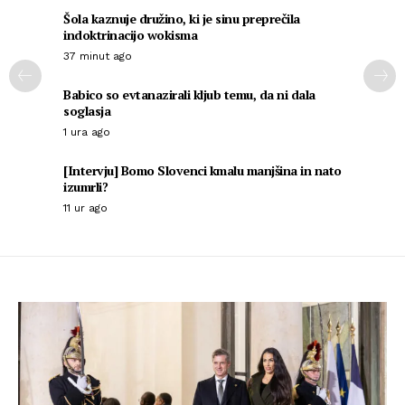
Šola kaznuje družino, ki je sinu preprečila
indoktrinacijo wokisma
37 minut ago
Babico so evtanazirali kljub temu, da ni dala
soglasja
1 ura ago
[Intervju] Bomo Slovenci kmalu manjšina in nato
izumrli?
11 ur ago