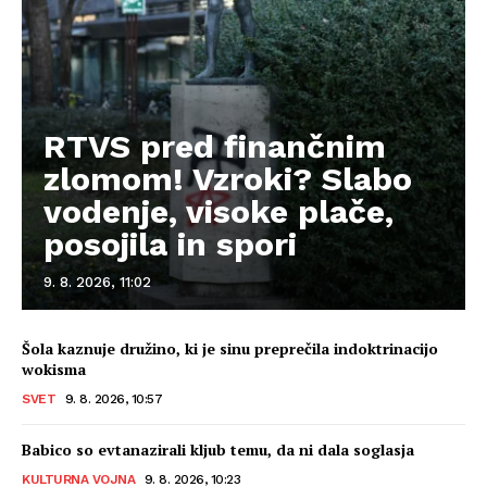
RTVS pred finančnim
zlomom! Vzroki? Slabo
vodenje, visoke plače,
posojila in spori
9. 8. 2026, 11:02
Šola kaznuje družino, ki je sinu preprečila indoktrinacijo
wokisma
SVET
9. 8. 2026, 10:57
Babico so evtanazirali kljub temu, da ni dala soglasja
KULTURNA VOJNA
9. 8. 2026, 10:23