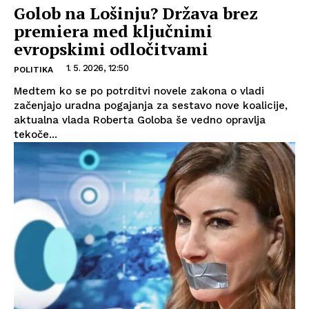
Golob na Lošinju? Država brez
premiera med ključnimi
evropskimi odločitvami
1. 5. 2026, 12:50
POLITIKA
Medtem ko se po potrditvi novele zakona o vladi
začenjajo uradna pogajanja za sestavo nove koalicije,
aktualna vlada Roberta Goloba še vedno opravlja
tekoče...