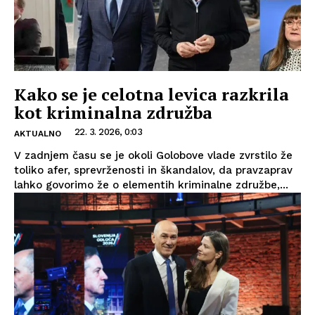
Kako se je celotna levica razkrila
kot kriminalna združba
22. 3. 2026, 0:03
AKTUALNO
V zadnjem času se je okoli Golobove vlade zvrstilo že
toliko afer, sprevrženosti in škandalov, da pravzaprav
lahko govorimo že o elementih kriminalne združbe,...