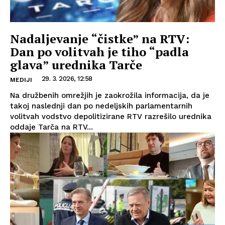
Nadaljevanje “čistke” na RTV:
Dan po volitvah je tiho “padla
glava” urednika Tarče
29. 3. 2026, 12:58
MEDIJI
Na družbenih omrežjih je zaokrožila informacija, da je
takoj naslednji dan po nedeljskih parlamentarnih
volitvah vodstvo depolitizirane RTV razrešilo urednika
oddaje Tarča na RTV...