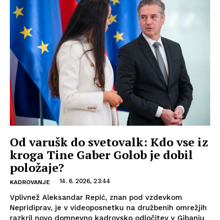
Od varušk do svetovalk: Kdo vse iz
kroga Tine Gaber Golob je dobil
položaje?
14. 6. 2026, 23:44
KADROVANJE
Vplivnež Aleksandar Repić, znan pod vzdevkom
Nepridiprav, je v videoposnetku na družbenih omrežjih
razkril novo domnevno kadrovsko odločitev v Gibanju