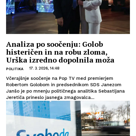
Analiza po soočenju: Golob
histeričen in na robu zloma,
Urška izredno dopolnila moža
17. 3. 2026, 14:48
POLITIKA
Včerajšnje soočenje na Pop TV med premierjem
Robertom Golobom in predsednikom SDS Janezom
Janšo je po mnenju političnega analitika Sebastijana
Jeretiča prineslo jasnega zmagovalca...