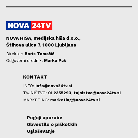
NOVA HIŠA, medijska hiša d.o.o.,
Štihova ulica 7, 1000 Ljubljana
Direktor:
Boris Tomašič
Odgovorni urednik:
Marko Puš
KONTAKT
INFO:
info@nova24tv.si
TAJNIŠTVO:
01 2355293,
tajnistvo@nova24tv.si
MARKETING:
marketing@nova24tv.si
Pogoji uporabe
Obvestilo o piškotkih
Oglaševanje