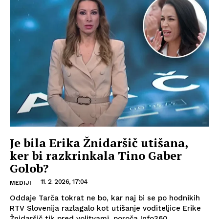
Je bila Erika Žnidaršič utišana,
ker bi razkrinkala Tino Gaber
Golob?
11. 2. 2026, 17:04
MEDIJI
Oddaje Tarča tokrat ne bo, kar naj bi se po hodnikih
RTV Slovenija razlagalo kot utišanje voditeljice Erike
Žnidaršič tik pred volitvami, poroča Info360....