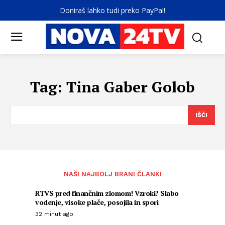
Doniraš lahko tudi preko PayPal!
Tag:
Tina Gaber Golob
IŠČI
NAŠI NAJBOLJ BRANI ČLANKI
RTVS pred finančnim zlomom! Vzroki? Slabo
vodenje, visoke plače, posojila in spori
32 minut ago