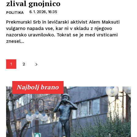
zlival gnojnico
6. 1. 2026, 16:35
POLITIKA
Prekmurski Srb in levičarski aktivist Alem Maksuti
vulgarno napada vse, kar ni v skladu z njegovo
nazorsko uravnilovko. Tokrat se je med vrsticami
znesel...
1
2
Najbolj brano