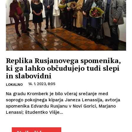
Replika Rusjanovega spomenika,
ki ga lahko občudujejo tudi slepi
in slabovidni
14. 1. 2023, 8:05
LOKALNO
Na gradu Kromberk je bilo včeraj srečanje med
soprogo pokojnega kiparja Janeza Lenassija, avtorja
spomenika Edvardu Rusjanu v Novi Gorici, Marjano
Lenassi; študentko Višje...