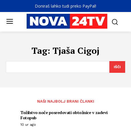
Doniraš lahko tudi preko PayPal!
Tag:
Tjaša Cigoj
IŠČI
NAŠI NAJBOLJ BRANI ČLANKI
Tožilstvo noče posredovati obtožnice v zadevi
Fotopub
10 ur ago