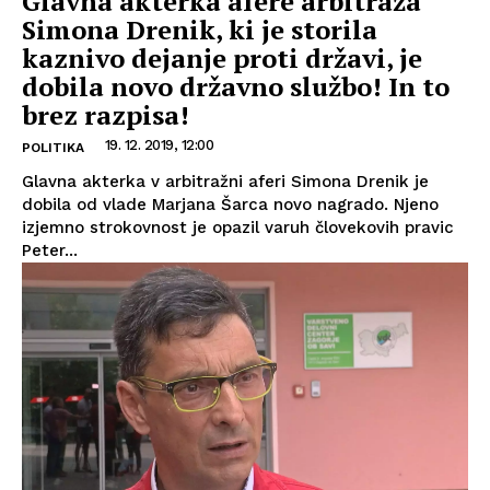
Glavna akterka afere arbitraža
Simona Drenik, ki je storila
kaznivo dejanje proti državi, je
dobila novo državno službo! In to
brez razpisa!
19. 12. 2019, 12:00
POLITIKA
Glavna akterka v arbitražni aferi Simona Drenik je
dobila od vlade Marjana Šarca novo nagrado. Njeno
izjemno strokovnost je opazil varuh človekovih pravic
Peter...