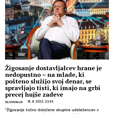
Žigosanje dostavljalcev hrane je
nedopustno – na mlade, ki
pošteno služijo svoj denar, se
spravljajo tisti, ki imajo na grbi
precej hujše zadeve
16. 8. 2022, 23:45
SLOVENIJA
"Žigosanje točno določene skupine udeležencev v