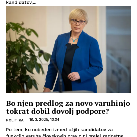
kandidatov,...
Bo njen predlog za novo varuhinjo
tokrat dobil dovolj podpore?
18. 3. 2025, 10:04
POLITIKA
Po tem, ko nobeden izmed ožjih kandidatov za
funkcijo varuha človekovih pravic ni prejel zadostne