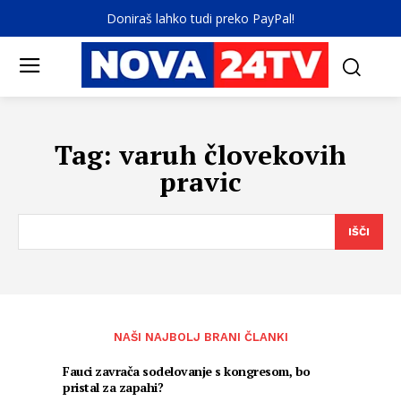
Doniraš lahko tudi preko PayPal!
Tag:
varuh človekovih
pravic
IŠČI
NAŠI NAJBOLJ BRANI ČLANKI
Fauci zavrača sodelovanje s kongresom, bo
pristal za zapahi?