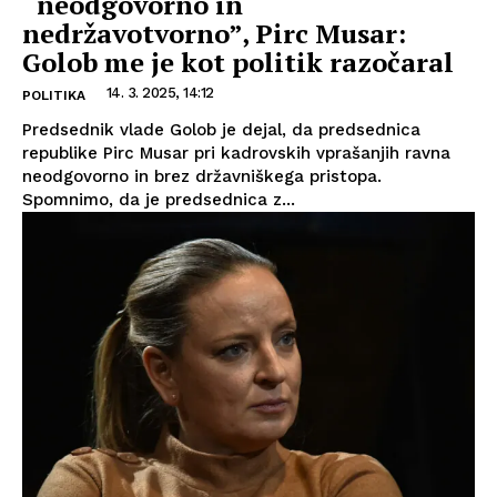
“neodgovorno in
nedržavotvorno”, Pirc Musar:
Golob me je kot politik razočaral
14. 3. 2025, 14:12
POLITIKA
Predsednik vlade Golob je dejal, da predsednica
republike Pirc Musar pri kadrovskih vprašanjih ravna
neodgovorno in brez državniškega pristopa.
Spomnimo, da je predsednica z...