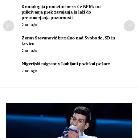
Kronologija prometne nesreče NPM: od
prikrivanja prek zavajanja in laži do
preusmerjanja pozornosti
2 uri ago
Zoran Stevanović brutalno nad Svobodo, SD in
Levico
2 uri ago
Nigerijski migrant v Ljubljani podtikal požare
2 uri ago