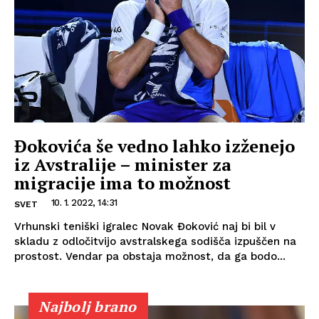
Đokovića še vedno lahko izženejo
iz Avstralije – minister za
migracije ima to možnost
10. 1. 2022, 14:31
SVET
Vrhunski teniški igralec Novak Đoković naj bi bil v
skladu z odločitvijo avstralskega sodišča izpuščen na
prostost. Vendar pa obstaja možnost, da ga bodo...
Najbolj brano