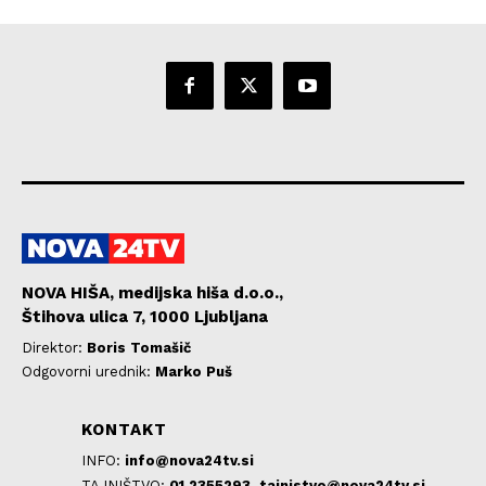
NOVA HIŠA, medijska hiša d.o.o.,
Štihova ulica 7, 1000 Ljubljana
Direktor:
Boris Tomašič
Odgovorni urednik:
Marko Puš
KONTAKT
INFO:
info@nova24tv.si
TAJNIŠTVO:
01 2355293,
tajnistvo@nova24tv.si