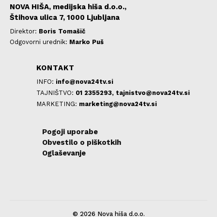
NOVA HIŠA, medijska hiša d.o.o.,
Štihova ulica 7, 1000 Ljubljana
Direktor:
Boris Tomašič
Odgovorni urednik:
Marko Puš
KONTAKT
INFO:
info@nova24tv.si
TAJNIŠTVO:
01 2355293,
tajnistvo@nova24tv.si
MARKETING:
marketing@nova24tv.si
Pogoji uporabe
Obvestilo o piškotkih
Oglaševanje
© 2026 Nova hiša d.o.o.