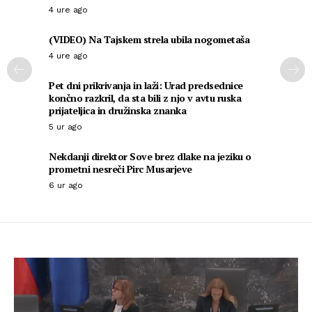
4 ure ago
(VIDEO) Na Tajskem strela ubila nogometaša
4 ure ago
Pet dni prikrivanja in laži: Urad predsednice
končno razkril, da sta bili z njo v avtu ruska
prijateljica in družinska znanka
5 ur ago
Nekdanji direktor Sove brez dlake na jeziku o
prometni nesreči Pirc Musarjeve
6 ur ago