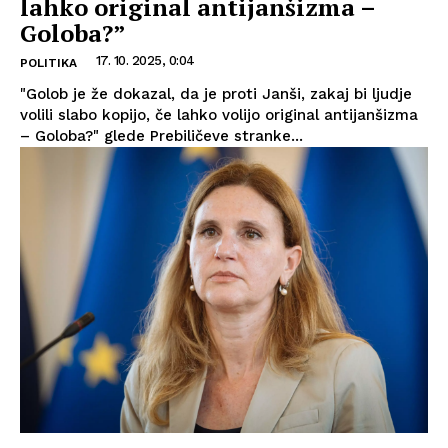
lahko original antijanšizma –
Goloba?”
17. 10. 2025, 0:04
POLITIKA
"Golob je že dokazal, da je proti Janši, zakaj bi ljudje
volili slabo kopijo, če lahko volijo original antijanšizma
– Goloba?" glede Prebiličeve stranke...