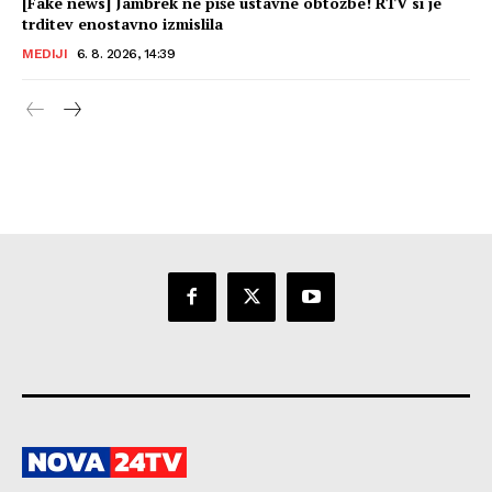
[Fake news] Jambrek ne piše ustavne obtožbe! RTV si je
trditev enostavno izmislila
MEDIJI
6. 8. 2026, 14:39