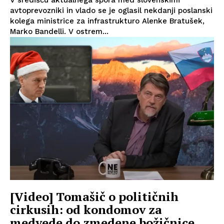
V središču aktualnega spora med slovenskimi
avtoprevozniki in vlado se je oglasil nekdanji poslanski
kolega ministrice za infrastrukturo Alenke Bratušek,
Marko Bandelli. V ostrem...
[Video] Tomašič o političnih
cirkusih: od kondomov za
medvede do zmedene božičnice