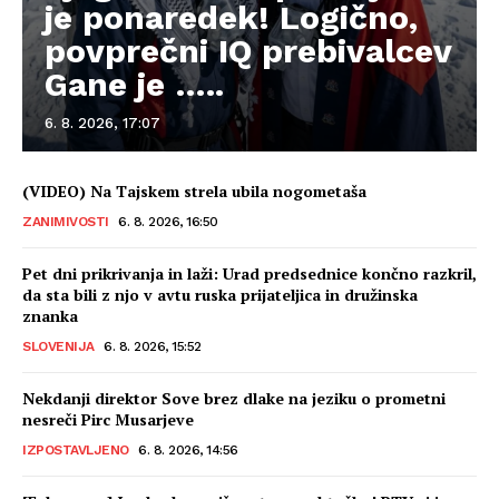
je ponaredek! Logično,
povprečni IQ prebivalcev
Gane je …..
6. 8. 2026, 17:07
(VIDEO) Na Tajskem strela ubila nogometaša
ZANIMIVOSTI
6. 8. 2026, 16:50
Pet dni prikrivanja in laži: Urad predsednice končno razkril,
da sta bili z njo v avtu ruska prijateljica in družinska
znanka
SLOVENIJA
6. 8. 2026, 15:52
Nekdanji direktor Sove brez dlake na jeziku o prometni
nesreči Pirc Musarjeve
IZPOSTAVLJENO
6. 8. 2026, 14:56