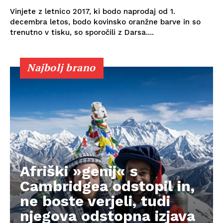
Vinjete z letnico 2017, ki bodo naprodaj od 1.
decembra letos, bodo kovinsko oranžne barve in so
trenutno v tisku, so sporočili z Darsa....
Najbolj brano
Afriški »genij« s
Cambridgea odstopil in,
ne boste verjeli, tudi
njegova odstopna izjava