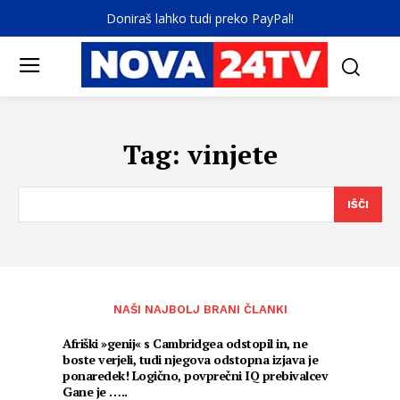
Doniraš lahko tudi preko PayPal!
Tag:
vinjete
IŠČI
NAŠI NAJBOLJ BRANI ČLANKI
Afriški »genij« s Cambridgea odstopil in, ne
boste verjeli, tudi njegova odstopna izjava je
ponaredek! Logično, povprečni IQ prebivalcev
Gane je …..