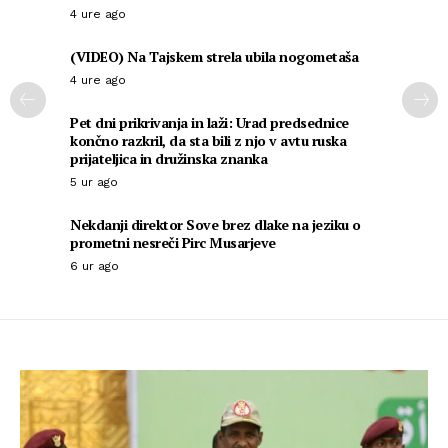
4 ure ago
(VIDEO) Na Tajskem strela ubila nogometaša
4 ure ago
Pet dni prikrivanja in laži: Urad predsednice
končno razkril, da sta bili z njo v avtu ruska
prijateljica in družinska znanka
5 ur ago
Nekdanji direktor Sove brez dlake na jeziku o
prometni nesreči Pirc Musarjeve
6 ur ago