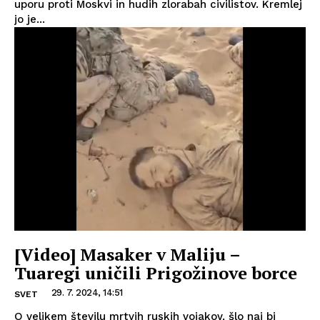
uporu proti Moskvi in hudih zlorabah civilistov. Kremlej
jo je...
[Video] Masaker v Maliju –
Tuaregi uničili Prigožinove borce
29. 7. 2024, 14:51
SVET
O velikem številu mrtvih ruskih vojakov, šlo naj bi