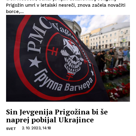
Prigožin umrl v letalski nesreči, znova začela novačiti
borce,...
Sin Jevgenija Prigožina bi še
naprej pobijal Ukrajince
2. 10. 2023, 14:18
SVET