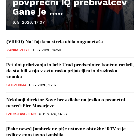
povprečni IQ prebivalcev
Gane je …..
6. 8. 2026, 17:07
(VIDEO) Na Tajskem strela ubila nogometaša
ZANIMIVOSTI
6. 8. 2026, 16:50
Pet dni prikrivanja in laži: Urad predsednice končno razkril,
da sta bili z njo v avtu ruska prijateljica in družinska
znanka
SLOVENIJA
6. 8. 2026, 15:52
Nekdanji direktor Sove brez dlake na jeziku o prometni
nesreči Pirc Musarjeve
IZPOSTAVLJENO
6. 8. 2026, 14:56
[Fake news] Jambrek ne piše ustavne obtožbe! RTV si je
trditev enostavno izmislila