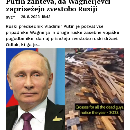
Putin zahteva, da Wagnerjevci
zaprisežejo zvestobo Rusiji
26. 8. 2023, 18:43
SVET
Ruski predsednik Vladimir Putin je pozval vse
pripadnike Wagnerja in druge ruske zasebne vojaške
pogodbenike, da naj prisežejo zvestobo ruski državi.
Odlok, ki ga je...