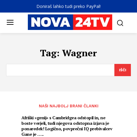
Doniraš lahko tudi preko PayPal!
Tag:
Wagner
IŠČI
NAŠI NAJBOLJ BRANI ČLANKI
Afriški »genij« s Cambridgea odstopil in, ne
boste verjeli, tudi njegova odstopna izjava je
ponaredek! Logično, povprečni IQ prebivalcev
Gane je …..