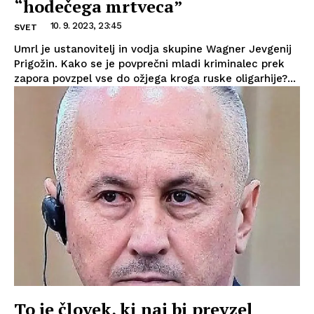
“hodečega mrtveca”
10. 9. 2023, 23:45
SVET
Umrl je ustanovitelj in vodja skupine Wagner Jevgenij
Prigožin. Kako se je povprečni mladi kriminalec prek
zapora povzpel vse do ožjega kroga ruske oligarhije?...
To je človek, ki naj bi prevzel