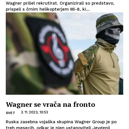
Wagner prišel rekrutirat. Organizirali so predstavo,
prispeli s črnim helikopterjem Mi-8, ki...
Wagner se vrača na fronto
3. 11. 2023, 10:53
SVET
Ruska zasebna vojaška skupina Wagner Group je po
treh mesecih, odkar je njen ustanovitelj Jevgenij