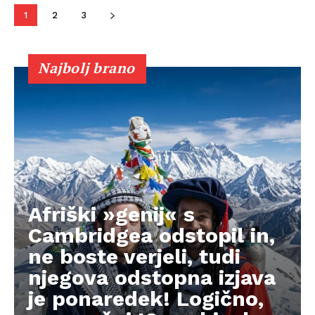
1
2
3
Najbolj brano
Afriški »genij« s
Cambridgea odstopil in,
ne boste verjeli, tudi
njegova odstopna izjava
je ponaredek! Logično,