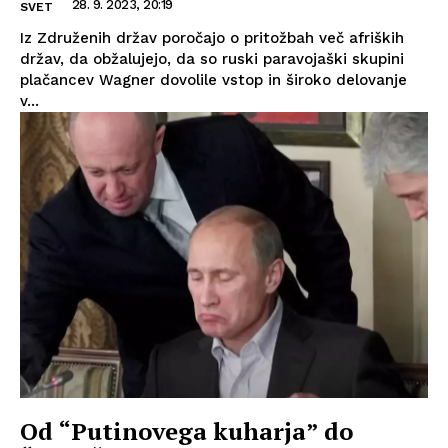
28. 9. 2023, 20:19
SVET
Iz Združenih držav poročajo o pritožbah več afriških
držav, da obžalujejo, da so ruski paravojaški skupini
plačancev Wagner dovolile vstop in široko delovanje
v...
Od “Putinovega kuharja” do