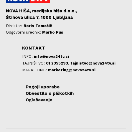
NOVA HIŠA, medijska hiša d.o.o.,
Štihova ulica 7, 1000 Ljubljana
Direktor:
Boris Tomašič
Odgovorni urednik:
Marko Puš
KONTAKT
INFO:
info@nova24tv.si
TAJNIŠTVO:
01 2355293,
tajnistvo@nova24tv.si
MARKETING:
marketing@nova24tv.si
Pogoji uporabe
Obvestilo o piškotkih
Oglaševanje