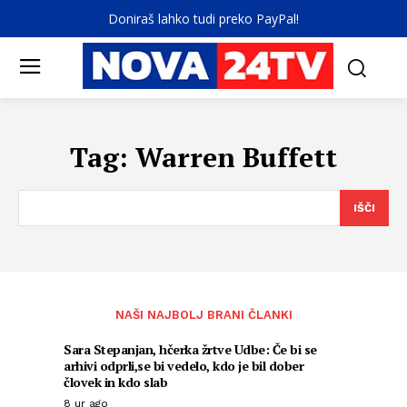
Doniraš lahko tudi preko PayPal!
Tag:
Warren Buffett
IŠČI
NAŠI NAJBOLJ BRANI ČLANKI
Sara Stepanjan, hčerka žrtve Udbe: Če bi se
arhivi odprli,se bi vedelo, kdo je bil dober
človek in kdo slab
8 ur ago