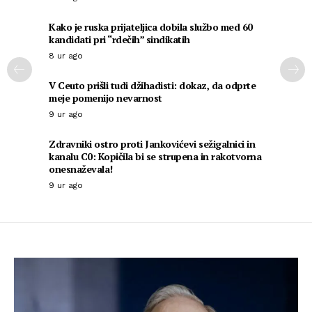
Kako je ruska prijateljica dobila službo med 60
kandidati pri “rdečih” sindikatih
8 ur ago
V Ceuto prišli tudi džihadisti: dokaz, da odprte
meje pomenijo nevarnost
9 ur ago
Zdravniki ostro proti Jankovićevi sežigalnici in
kanalu C0: Kopičila bi se strupena in rakotvorna
onesnaževala!
9 ur ago