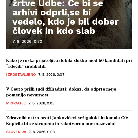
žrtve Udbe: Če bi se
arhivi odprli,se bi
vedelo, kdo je bil dober
človek in kdo slab
7. 8. 2026, 0:30
Kako je ruska prijateljica dobila službo med 60 kandidati pri
“rdečih” sindikatih
IZPOSTAVLJENO
7. 8. 2026, 0:07
V Ceuto prišli tudi džihadisti: dokaz, da odprte meje
pomenijo nevarnost
MIGRACIJE
7. 8. 2026, 0:05
Zdravniki ostro proti Jankovićevi sežigalnici in kanalu C0:
Kopičila bi se strupena in rakotvorna onesnaževala!
SLOVENIJA
7. 8. 2026, 0:03