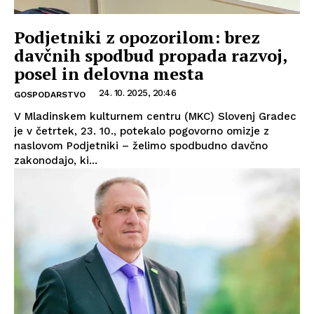
Podjetniki z opozorilom: brez
davčnih spodbud propada razvoj,
posel in delovna mesta
24. 10. 2025, 20:46
GOSPODARSTVO
V Mladinskem kulturnem centru (MKC) Slovenj Gradec
je v četrtek, 23. 10., potekalo pogovorno omizje z
naslovom Podjetniki – želimo spodbudno davčno
zakonodajo, ki...