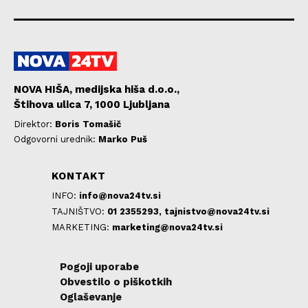
NOVA HIŠA, medijska hiša d.o.o.,
Štihova ulica 7, 1000 Ljubljana
Direktor:
Boris Tomašič
Odgovorni urednik:
Marko Puš
KONTAKT
INFO:
info@nova24tv.si
TAJNIŠTVO:
01 2355293,
tajnistvo@nova24tv.si
MARKETING:
marketing@nova24tv.si
Pogoji uporabe
Obvestilo o piškotkih
Oglaševanje