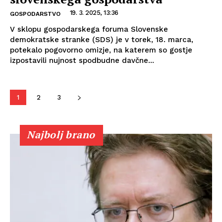
19. 3. 2025, 13:36
GOSPODARSTVO
V sklopu gospodarskega foruma Slovenske
demokratske stranke (SDS) je v torek, 18. marca,
potekalo pogovorno omizje, na katerem so gostje
izpostavili nujnost spodbudne davčne...
1
2
3
Najbolj brano