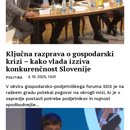
Ključna razprava o gospodarski
krizi – kako vlada izziva
konkurenčnost Slovenije
4. 10. 2025, 13:01
POLITIKA
V okviru gospodarsko-podjetniškega foruma SDS je na
raškem gradu potekal pogovor na okrogli mizi, ki je v
ospredje postavil potrebe podjetnikov in nujnost
spodbudnejše...