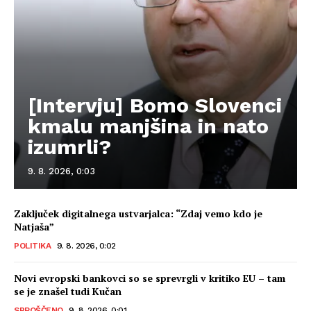
[Intervju] Bomo Slovenci
kmalu manjšina in nato
izumrli?
9. 8. 2026, 0:03
Zaključek digitalnega ustvarjalca: “Zdaj vemo kdo je
Natjaša”
POLITIKA
9. 8. 2026, 0:02
Novi evropski bankovci so se sprevrgli v kritiko EU – tam
se je znašel tudi Kučan
SPROŠČENO
9. 8. 2026, 0:01