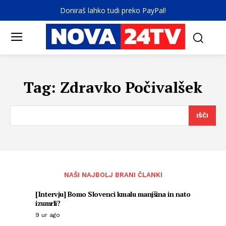
Doniraš lahko tudi preko PayPal!
Tag:
Zdravko Počivalšek
IŠČI
NAŠI NAJBOLJ BRANI ČLANKI
[Intervju] Bomo Slovenci kmalu manjšina in nato
izumrli?
9 ur ago