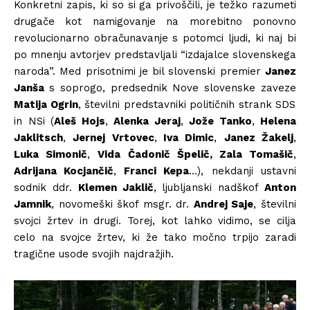
Konkretni zapis, ki so si ga privoščili, je težko razumeti
drugače kot namigovanje na morebitno ponovno
revolucionarno obračunavanje s potomci ljudi, ki naj bi
po mnenju avtorjev predstavljali “izdajalce slovenskega
naroda”. Med prisotnimi je bil slovenski premier
Janez
Janša
s soprogo, predsednik Nove slovenske zaveze
Matija Ogrin
, številni predstavniki političnih strank SDS
in NSi (
Aleš Hojs
,
Alenka Jeraj
,
Jože Tanko
,
Helena
Jaklitsch
,
Jernej Vrtovec
,
Iva Dimic
,
Janez Žakelj
,
Luka Simonič
,
Vida Čadonič Špelič, Zala Tomašič
,
Adrijana Kocjančič
,
Franci Kepa
…), nekdanji ustavni
sodnik ddr.
Klemen Jaklič
, ljubljanski nadškof
Anton
Jamnik
, novomeški škof msgr. dr.
Andrej Saje
, številni
svojci žrtev in drugi. Torej, kot lahko vidimo, se cilja
celo na svojce žrtev, ki že tako močno trpijo zaradi
tragične usode svojih najdražjih.