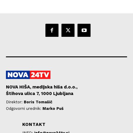
NOVA HIŠA, medijska hiša d.o.o.,
Štihova ulica 7, 1000 Ljubljana
Direktor:
Boris Tomašič
Odgovorni urednik:
Marko Puš
KONTAKT
INFO:
info@nova24tv.si