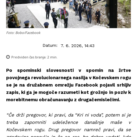
Foto: Bobo/Facebook
Datum:
7. 6. 2026, 14:43
Predviden čas branja:
2
min.
Po spominski slovesnosti v spomin na žrtve
povojnega revolucionarnega nasilja v Kočevskem rogu
se je na družabnem omrežju Facebook pojavil srhljiv
zapis, ki ga je mogoče razumeti kot grožnjo in poziv k
morebitnemu obračunavanju z drugačemislečimi.
“Če drži pregovor, ki pravi, da “Kri ni voda”, potem si je
treba zapomniti udeležence današnje maše v
Kočevskem rogu. Drug pregovor namreč pravi, da se