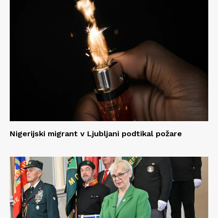
Nigerijski migrant v Ljubljani podtikal požare