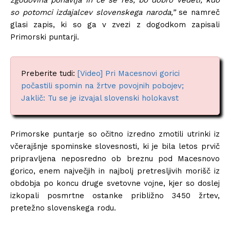
zgodovina ponavlja in če se res, bo dobro vedeti, kdo
so potomci izdajalcev slovenskega naroda,”
se namreč
glasi zapis, ki so ga v zvezi z dogodkom zapisali
Primorski puntarji.
Preberite tudi:
[Video] Pri Macesnovi gorici
počastili spomin na žrtve povojnih pobojev;
Jaklič: Tu se je izvajal slovenski holokavst
Primorske puntarje so očitno izredno zmotili utrinki iz
včerajšnje spominske slovesnosti, ki je bila letos prvič
pripravljena neposredno ob breznu pod Macesnovo
gorico, enem največjih in najbolj pretresljivih morišč iz
obdobja po koncu druge svetovne vojne, kjer so doslej
izkopali posmrtne ostanke približno 3450 žrtev,
pretežno slovenskega rodu.