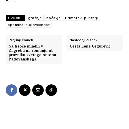
OZNAKE
grožnje
Kočevje
Primorski puntarji
spominska slovesnost
Prejšnji članek
Naslednji članek
Na tisoče mladih v
Cesta Lene Grgurevič
Zagrebu na romanju ob
prazniku svetega Antona
Padovanskega