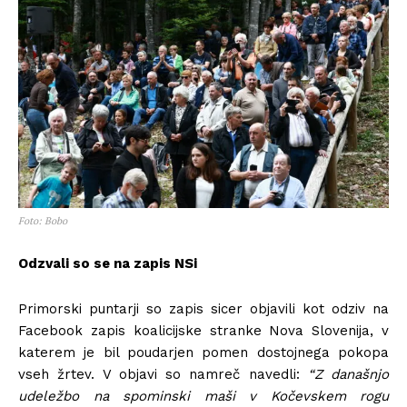
Foto: Bobo
Odzvali so se na zapis NSi
Primorski puntarji so zapis sicer objavili kot odziv na
Facebook zapis koalicijske stranke Nova Slovenija, v
katerem je bil poudarjen pomen dostojnega pokopa
vseh žrtev. V objavi so namreč navedli:
“Z današnjo
udeležbo na spominski maši v Kočevskem rogu