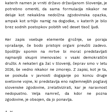
katerih namen je vrniti državo državljanom Slovenije, je
potrebno omeniti, da sama formulacija nikakor ne
deluje kot nekakšna nedolžna zgodovinska opazka,
ampak kot srhljiv namig na dogodke, v katerih je bilo
brez sodnih postopkov pobitih več deset tisoč ljudi.
Ker zapis vsebuje elemente grožnje, se poraja
vprašanje, če bodo pristojni organi preučili zadevo.
Spoštljiv spomin na mrtve bi moral predstavljati
najmanjši skupni imenovalec v vsaki demokratični
družbi. A nekateri ga žal v Sloveniji, čeprav smo v letu
2026, še vedno nikakor ne zmorejo. Z zapisi, kot je ta,
se poskuša v javnosti dogajanje po koncu druge
svetovne vojne, ki predstavlja eno najtemnejših poglavij
slovenske zgodovine, zrelativizirati, kar je naravnost
nedopustno. Velja namreč, da kdor ne pozna
zgodovine, je obsojen, da jo ponavlja.
A. H.