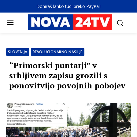
Doniraš lahko tudi preko PayPal!
SLOVENIJA
REVOLUCIONARNO NASILJE
“Primorski puntarji” v
srhljivem zapisu grozili s
ponovitvijo povojnih pobojev