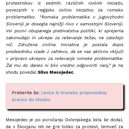
protestnikov iz sedmih različnih civilnih iniciativ,
povezanih v regijsko civilno iniciativo za romsko
problematiko.
“Romska problematika v jugovzhodni
Sloveniji je dosegla najnižji nivo v samostojni Sloveniji.
Vsi pozivi obupanega prebivalstva politiki, ki sprejema
zakonodajo in ukrepe za reševanje težav, ne zaležejo
nič. Združena civilna iniciativa je poslala dopis
predsedniku vlade z zahtevo, da se nas aktivno vključi
v pripravo ukrepov za reševanje romske problematike.
Žal mu do danes ni bilo vredno odgovoriti nanj,”
je na
shodu povedal
Silvo Mesojedec
.
Preberite še:
Levica bi tiransko prepovedala
pravico do shodov
Mesojedec je po poročanju Dolenjskega lista še dodal,
da v Škocjanu niti ne gre toliko za protest, temveč za