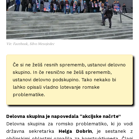
Vir: Facebook, Silvo Mesojedec
Če si ne želiš resnih sprememb, ustanovi delovno
skupino. In če resnično ne želiš sprememb,
ustanovi delovno podskupino. Tako nekako bi
lahko opisali vladno lotevanje romske
problematike.
Delovna skupina je napovedala “akcijske načrte”
Delovna skupina za romsko problematiko, ki jo vodi
državna sekretarka
Helga Dobrin
, je sestanek z
občinskimi oblastmi označila za konstruktivnega. Člani