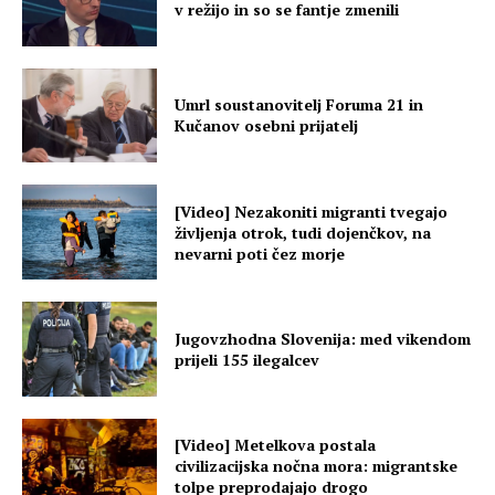
v režijo in so se fantje zmenili
Umrl soustanovitelj Foruma 21 in
Kučanov osebni prijatelj
[Video] Nezakoniti migranti tvegajo
življenja otrok, tudi dojenčkov, na
nevarni poti čez morje
Jugovzhodna Slovenija: med vikendom
prijeli 155 ilegalcev
[Video] Metelkova postala
civilizacijska nočna mora: migrantske
tolpe preprodajajo drogo