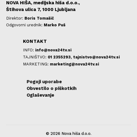
NOVA HIŠA, medijska hiša d.o.o.,
Štihova ulica 7, 1000 Ljubljana
Direktor:
Boris Tomašič
Odgovorni urednik:
Marko Puš
KONTAKT
INFO:
info@nova24tv.si
TAJNIŠTVO:
01 2355293,
tajnistvo@nova24tv.si
MARKETING:
marketing@nova24tv.si
Pogoji uporabe
Obvestilo o piškotkih
Oglaševanje
© 2026 Nova hiša d.o.o.