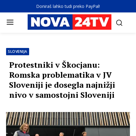
Doniraš lahko tudi preko PayPal!
SLOVENIJA
Protestniki v Škocjanu:
Romska problematika v JV
Sloveniji je dosegla najnižji
nivo v samostojni Sloveniji