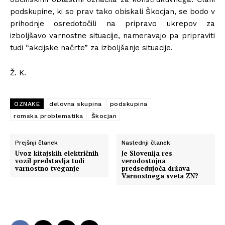
podskupine, ki so prav tako obiskali Škocjan, se bodo v
prihodnje osredotočili na pripravo ukrepov za
izboljšavo varnostne situacije, nameravajo pa pripraviti
tudi “akcijske načrte” za izboljšanje situacije.
Ž. K.
OZNAKE
delovna skupina
podskupina
romska problematika
Škocjan
Prejšnji članek
Naslednji članek
Uvoz kitajskih električnih
Je Slovenija res
vozil predstavlja tudi
verodostojna
varnostno tveganje
predsedujoča država
Varnostnega sveta ZN?