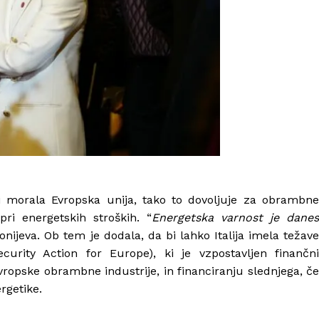
bi morala Evropska unija, tako to dovoljuje za obrambne
pri energetskih stroških. “
Energetska varnost je danes
nijeva. Ob tem je dodala, da bi lahko Italija imela težav
rity Action for Europe), ki je vzpostavljen finančni
ropske obrambne industrije, in financiranju slednjega, če
rgetike.