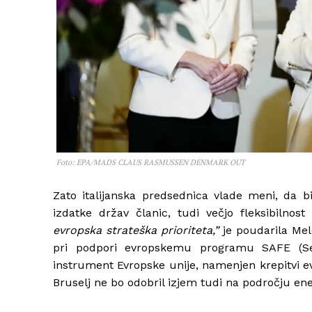
Foto: EPA/MADS CLAUS RASMUSSEN DENMARK OUT
Zato italijanska predsednica vlade meni, da 
izdatke držav članic, tudi večjo fleksibilnost 
evropska strateška prioriteta,”
je poudarila Melo
pri podpori evropskemu programu SAFE (Secu
instrument Evropske unije, namenjen krepitvi ev
Bruselj ne bo odobril izjem tudi na področju ene