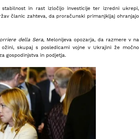
tabilnost in rast izločijo investicije ter izredni ukrepi,
ržav članic zahteva, da proračunski primanjkljaj ohranjajo
orriere della Sera
, Melonijeva opozarja, da razmere v n
 ožini, skupaj s posledicami vojne v Ukrajini že močno
za gospodinjstva in podjetja.