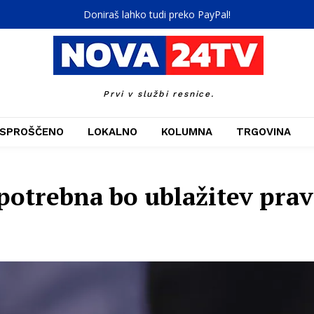
Doniraš lahko tudi preko PayPal!
Prvi v službi resnice.
SPROŠČENO
LOKALNO
KOLUMNA
TRGOVINA
potrebna bo ublažitev prav