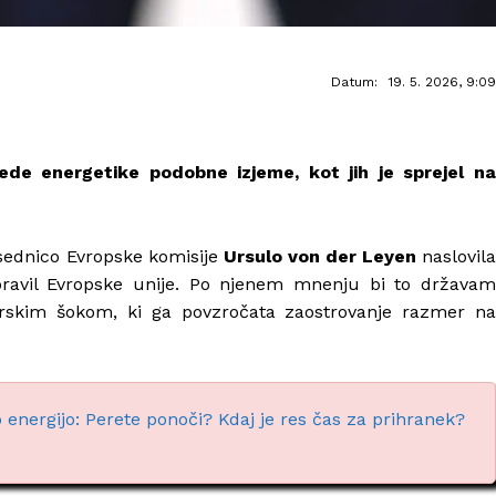
Datum:
19. 5. 2026, 9:09
lede energetike podobne izjeme, kot jih je sprejel na
sednico Evropske komisije
Ursulo von der Leyen
naslovil
 pravil Evropske unije. Po njenem mnenju bi to državam
rskim šokom, ki ga povzročata zaostrovanje razmer na
energijo: Perete ponoči? Kdaj je res čas za prihranek?