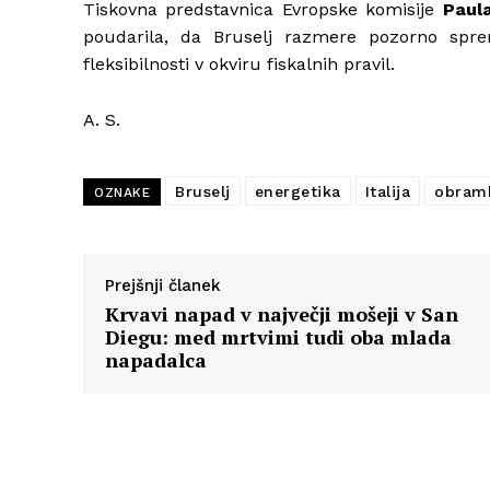
Tiskovna predstavnica Evropske komisije
Paul
poudarila, da Bruselj razmere pozorno sprem
fleksibilnosti v okviru fiskalnih pravil.
A. S.
Bruselj
energetika
Italija
obram
OZNAKE
Prejšnji članek
Krvavi napad v največji mošeji v San
Diegu: med mrtvimi tudi oba mlada
napadalca