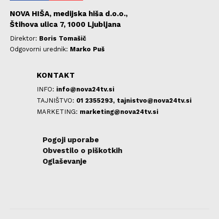
NOVA HIŠA, medijska hiša d.o.o.,
Štihova ulica 7, 1000 Ljubljana
Direktor:
Boris Tomašič
Odgovorni urednik:
Marko Puš
KONTAKT
INFO:
info@nova24tv.si
TAJNIŠTVO:
01 2355293,
tajnistvo@nova24tv.si
MARKETING:
marketing@nova24tv.si
Pogoji uporabe
Obvestilo o piškotkih
Oglaševanje