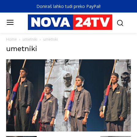
Doniraš lahko tudi preko PayPal!
Home
umetniki
umetniki
umetniki