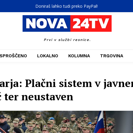
Doniraš lahko tudi preko PayPal!
Prvi v službi resnice.
SPROŠČENO
LOKALNO
KOLUMNA
TRGOVINA
rja: Plačni sistem v javne
č ter neustaven