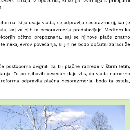
taven,”
izhaja iz opozorila, ki so ga izvirnega s prilogam
i.
eforma, ki jo uvaja vlada, ne odpravlja nesorazmerij, kar je
ala, kaj za njih ta nesorazmerja predstavljajo. Medtem ko
ektorjih očitno prepoznana, saj se njihove plače znatno
i le nekaj evrov povečanja, ki jih ne bodo občutili zaradi že
 postopoma dvignili za tri plačne razrede v štirih letih,
šanja. To po njihovih besedah daje vtis, da vlada namerno
bi reforma odpravila plačna nesorazmerja, bodo ta ostala,