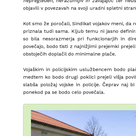
nepregleden, nerazumljiv in zavajajoč ter neus
objavili v povezavah na svoji uradni spletni stran
Kot smo že poročali, Sindikat vojakov meni, da r
priznala tudi sama. Kljub temu ni jasno definir
so bila nesorazmerja pri funkcionarjih in dir
povečajo, bodo tisti z najnižjimi prejemki prejel
obstoječih doplačil do minimalne plače.
Vojaškim in policijskim uslužbencem bodo plače
medtem ko bodo drugi poklici prejeli višja povi
slabša položaj vojske in policije. Čeprav naj 
ponekod pa se bodo celo povečala.