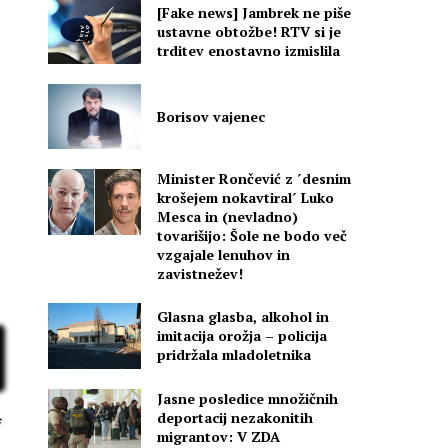
[Fake news] Jambrek ne piše
ustavne obtožbe! RTV si je
trditev enostavno izmislila
Borisov vajenec
,
Minister Rončević z ´desnim
krošejem nokavtiral´ Luko
Mesca in (nevladno)
tovarišijo: Šole ne bodo več
vzgajale lenuhov in
zavistnežev!
Glasna glasba, alkohol in
imitacija orožja – policija
pridržala mladoletnika
Jasne posledice množičnih
deportacij nezakonitih
migrantov: V ZDA