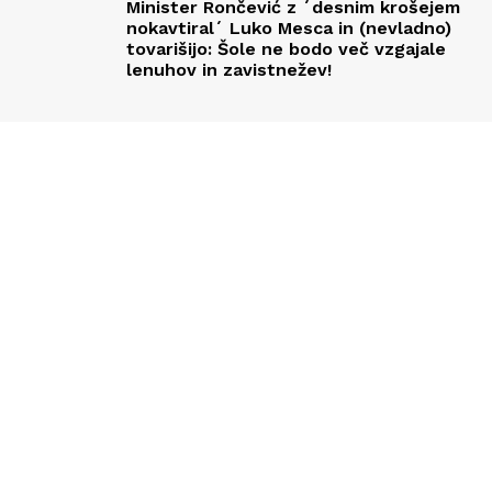
Minister Rončević z ´desnim krošejem
nokavtiral´ Luko Mesca in (nevladno)
tovarišijo: Šole ne bodo več vzgajale
lenuhov in zavistnežev!