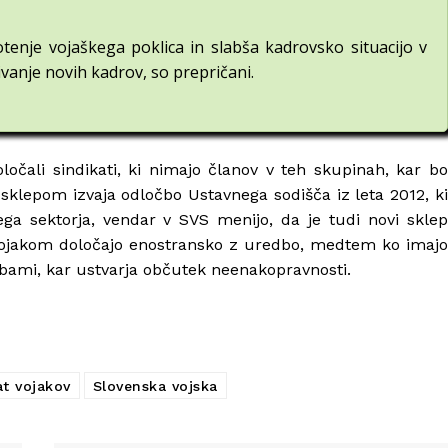
tenje vojaškega poklica in slabša kadrovsko situacijo v
ivanje novih kadrov, so prepričani.
očali sindikati, ki nimajo članov v teh skupinah, kar bo
sklepom izvaja odločbo Ustavnega sodišča iz leta 2012, ki
ga sektorja, vendar v SVS menijo, da je tudi novi sklep
 vojakom določajo enostransko z uredbo, medtem ko imajo
dbami, kar ustvarja občutek neenakopravnosti.
at vojakov
Slovenska vojska