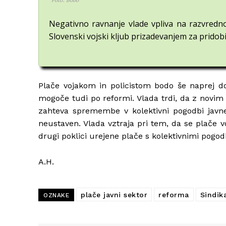
Negativno ravnanje vlade vpliva na razvredno
Slovenski vojski kljub prizadevanjem za pridob
Plače vojakom in policistom bodo še naprej dol
mogoče tudi po reformi. Vlada trdi, da z novim 
zahteva spremembe v kolektivni pogodbi javne
neustaven. Vlada vztraja pri tem, da se plače
drugi poklici urejene plače s kolektivnimi pogo
A.H.
plače javni sektor
reforma
Sindik
OZNAKE