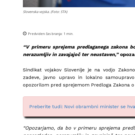
Slovenska vojska. (Foto: STA)
Predviden čas branja:
1
min.
“V primeru sprejema predlaganega zakona 
nerazumljiv in zavajajoč ter neustaven,”
opozar
Sindikat vojakov Slovenije je na vodjo Zakon
zadeve, javno upravo in lokalno samoupravo 
opozorilom pred sprejemom Predloga Zakona o s
Preberite tudi: Novi obrambni minister se hvali
“Opozarjamo, da bo v primeru sprejema predla